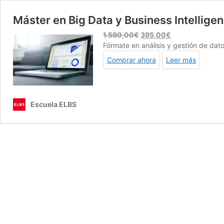
Máster en Big Data y Business Intellige
El
El
1.580,00
€
395,00
€
precio
precio
Fórmate en análisis y gestión de dat
original
actual
Comprar ahora
Leer más
era:
es:
1.580,00€.
395,00€.
Escuela ELBS