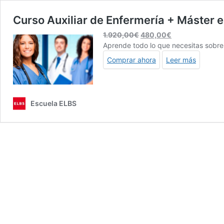
Curso Auxiliar de Enfermería + Máster e
El
El
1.920,00
€
480,00
€
precio
precio
Aprende todo lo que necesitas sobre e
original
actual
Comprar ahora
Leer más
era:
es:
1.920,00€.
480,00€.
Escuela ELBS