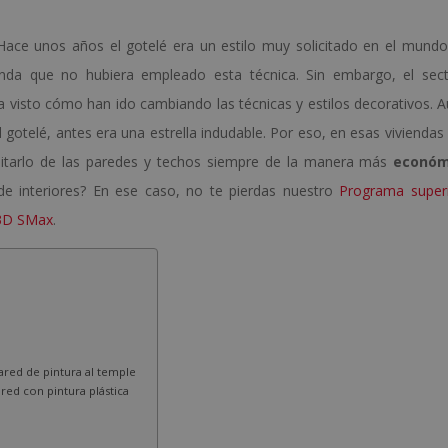
ace unos años el gotelé era un estilo muy solicitado en el mundo
vienda que no hubiera empleado esta técnica. Sin embargo, el sec
 visto cómo han ido cambiando las técnicas y estilos decorativos. 
gotelé, antes era una estrella indudable. Por eso, en esas viviendas 
quitarlo de las paredes y techos siempre de la manera más
económ
 de interiores? En ese caso, no te pierdas nuestro
Programa super
 3D SMax
.
pared de pintura al temple
ared con pintura plástica