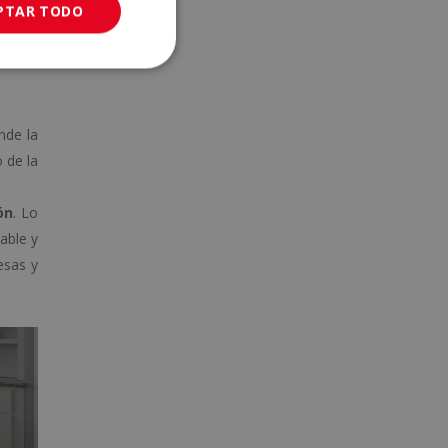
PTAR TODO
a
nde la
 de la
ón
. Lo
able y
esas y