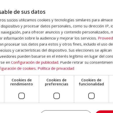
Para saberlo hay una manera muy rápida que consiste en
mojar la 
seguida por la superficie, se trataría de un acabado hecho con pint
able de sus datos
la superficie, esto será señal de que el gotelé tiene un acabado de p
os socios utilizamos cookies y tecnologías similares para almace
 dispositivo y procesar datos personales, como su dirección IP, i
 navegación, para ofrecer anuncios y contenido personalizados, 
l gotelé en una pared de pintura al temp
r información sobre la audiencia y mejorar los servicios.
Proveed
 procesar sus datos para estos y otros fines, incluido el uso d
 tipo de acabado de tu pared, que determinará que uses una técnica u
ecisos y características del dispositivo. Sus elecciones se aplican 
ntes pasos:
eedores pueden basarse en el interés legítimo en lugar del cons
odillo o una brocha. Luego, se deben esperar unos minutos hasta 
rse en
Configuración de publicidad
. Puede retirar su consentimien
iguración de cookies
.
Política de privacidad
s
retirar la placa de gotelé
arrancándolo con la ayuda de un rasc
Cookies de
Cookies de
Cookies de
seca,
ya podremos seguir tapando aquellos defectos que hayan 
e
rendimiento
preferencias
funcionalidad
os.
 la superficie. Cuando esta quede totalmente lisa, deberemos aplic
con pintura plástica con el color que prefiramos. También podemos c