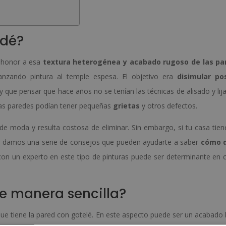
odé?
e honor a esa
textura heterogénea y acabado rugoso de las pa
anzando pintura al temple espesa. El objetivo era
disimular po
y que pensar que hace años no se tenían las técnicas de alisado y lij
 las paredes podían tener pequeñas
grietas
y otros defectos.
e moda y resulta costosa de eliminar. Sin embargo, si tu casa tien
te damos una serie de consejos que pueden ayudarte a saber
cómo q
 con un experto en este tipo de pinturas puede ser determinante en c
de manera sencilla?
 que tiene la pared con gotelé. En este aspecto puede ser un acabado