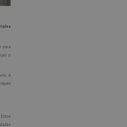
riales
e para
ejas o
ría. A
ambién
. Estos
idades