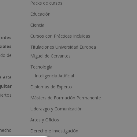
a
Packs de cursos
t
Educación
i
Ciencia
v
Cursos con Prácticas Incluídas
e
redes
:
sibles
Titulaciones Universidad Europea
ado de
Miguel de Cervantes
Tecnología
Inteligencia Artificial
e este
uitar
Diplomas de Experto
iertos
Másters de Formación Permanente
Liderazgo y Comunicación
Artes y Oficios
 hecho
Derecho e Investigación