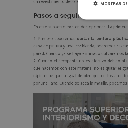
un revestimiento decorativo o papel pintado, seg
MOSTRAR DE
Pasos a seguir para quitar el
En este supuesto existen dos opciones. La primera
Primero deberemos
quitar la pintura plástic
capa de pintura y una vez blanda, podremos rascar
pared. Cuando ya se haya eliminado utilizaremos la 
Cuando el decapante no es efectivo debido al t
que hacemos con este material no es quitar el got
rápida que queda igual de bien que en los anteri
por una llana. Cuando se seca la masilla, podemos r