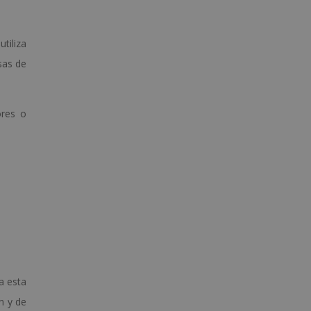
tiliza
sas de
ores o
a esta
n y de