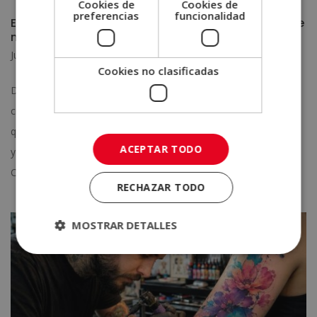
Cookies de
Cookies de
preferencias
funcionalidad
Estilos de decoración del hogar: cómo elegir el que
mejor se adapta a tu casa
Jun 8, 2026
|
Artes y Oficios
Cookies no clasificadas
Decorar una casa es mucho más que elegir muebles bonitos o
colores que combinen bien. Es una decisión que refleja cómo
quieres vivir, qué sensaciones quieres encontrar al llegar a casa
ACEPTAR TODO
y qué imagen quieres proyectar del espacio que habitas.
Conocer los principales...
RECHAZAR TODO
MOSTRAR DETALLES