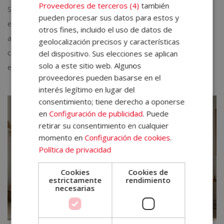
Proveedores de terceros (4)
también
Saber actuar en los primeros minutos puede ser la diferencia
pueden procesar sus datos para estos y
entre la vida y la muerte de un animal. Esta guía de primeros
otros fines, incluido el uso de datos de
auxilios para perros explica cómo responder con criterio, qué
geolocalización precisos y características
conocimientos son imprescindibles y por qué la formación
del dispositivo. Sus elecciones se aplican
solo a este sitio web. Algunos
especializada se ha vuelto...
proveedores pueden basarse en el
interés legítimo en lugar del
consentimiento; tiene derecho a oponerse
en
Configuración de publicidad
. Puede
retirar su consentimiento en cualquier
momento en
Configuración de cookies
.
Política de privacidad
Cookies
Cookies de
estrictamente
rendimiento
necesarias