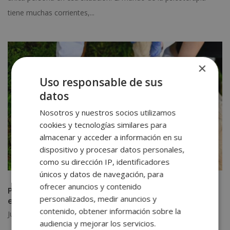
tiene muchas corrientes,...
×
Uso responsable de sus
datos
Nosotros y nuestros socios utilizamos
cookies y tecnologías similares para
almacenar y acceder a información en su
dispositivo y procesar datos personales,
como su dirección IP, identificadores
únicos y datos de navegación, para
ofrecer anuncios y contenido
Primeros auxilios para perros: qué hacer en una
personalizados, medir anuncios y
emergencia
contenido, obtener información sobre la
Jun 15, 2026
|
Salud y Deporte
audiencia y mejorar los servicios.