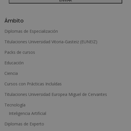
Desea recibir información comercial (vía telefónica y/o email):
A
l
Ámbito
t
Diplomas de Especialización
e
Titulaciones Universidad Vitoria-Gasteiz (EUNEIZ)
r
n
Packs de cursos
a
Educación
t
Ciencia
i
Cursos con Prácticas Incluídas
v
e
Titulaciones Universidad Europea Miguel de Cervantes
:
Tecnología
Inteligencia Artificial
Diplomas de Experto