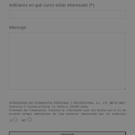
Indícanos en qué curso estás interesado (*)
Mensaje
ESTRATEGIAS DE FORMACIÓN PERSONAL Y PROFESIONAL, S.L., CIF: B87813861
Domicilio: C/ Comtessa Elvira, 13, Altillo 2, 25008 Lleida.
Finalidad del Tratamiento: Tratamos la información que nos facilita con el fin de
enviarle correos electrónicos de tipo comercial relacionado con los productos
ofrecidos y otros tipo de productos que fueran de su interés.
SÍ
NO
Legitimación del tratamiento: Consentimiento del interesado.
Derechos: Puede ejercitar sus derechos identificándose suficientemente,
dirigiéndose a la dirección admin@grupoesneca.com.
Para más información consulte nuestra Política de Privacidad.