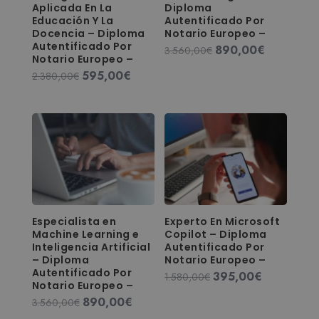
Aplicada En La
Diploma
Educación Y La
Autentificado Por
Docencia – Diploma
Notario Europeo –
Autentificado Por
890,00
€
El
El
3.560,00
€
Notario Europeo –
precio
precio
595,00
€
El
El
2.380,00
€
original
actual
precio
precio
era:
es:
original
actual
3.560,00€.
890,00€.
era:
es:
2.380,00€.
595,00€.
Especialista en
Experto En Microsoft
Machine Learning e
Copilot – Diploma
Inteligencia Artificial
Autentificado Por
– Diploma
Notario Europeo –
Autentificado Por
395,00
€
El
El
1.580,00
€
Notario Europeo –
precio
precio
890,00
€
El
El
3.560,00
€
original
actual
precio
precio