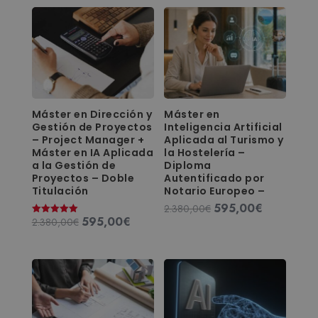
Máster en Dirección y
Máster en
Gestión de Proyectos
Inteligencia Artificial
– Project Manager +
Aplicada al Turismo y
Máster en IA Aplicada
la Hostelería –
a la Gestión de
Diploma
Proyectos – Doble
Autentificado por
Titulación
Notario Europeo –
595,00
€
El
El
2.380,00
€
595,00
€
El
El
2.380,00
€
Valorado
precio
precio
con
precio
precio
original
actual
5.00
de 5
original
actual
era:
es:
era:
es:
2.380,00€.
595,00€.
2.380,00€.
595,00€.