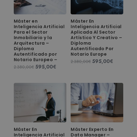
Máster en
Máster En
Inteligencia Artificial
Inteligencia Artificial
Para el Sector
Aplicada Al Sector
Inmobiliario y la
Artístico Y Creativo –
Arquitectura –
Diploma
Diploma
Autentificado Por
Autentificado por
Notario Europe
Notario Europeo –
595,00
€
El
El
2.380,00
€
595,00
€
El
El
2.380,00
€
precio
precio
precio
precio
original
actual
original
actual
era:
es:
era:
es:
2.380,00€.
595,00€.
2.380,00€.
595,00€.
Máster En
Máster Experto En
Inteligencia Artificial
Data Manager –