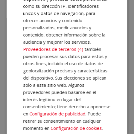
como su dirección IP, identificadores
únicos y datos de navegación, para
ofrecer anuncios y contenido
Especialista en
Máster en
personalizados, medir anuncios y
Inteligencia Artificial
Inteligencia Artificial
contenido, obtener información sobre la
Aplicada al Diseño –
y Mecatrónica –
audiencia y mejorar los servicios.
Diploma
Diploma
Autentificado por
Autentificado por
Proveedores de terceros (4)
también
Notario Europeo –
Notario Europeo –
pueden procesar sus datos para estos y
480,00
€
480,00
€
El
El
El
El
1.920,00
€
1.920,00
€
otros fines, incluido el uso de datos de
precio
precio
precio
precio
geolocalización precisos y características
original
actual
original
actual
del dispositivo. Sus elecciones se aplican
era:
es:
era:
es:
1
2
→
solo a este sitio web. Algunos
1.920,00€.
480,00€.
1.920,00€.
480,00€.
proveedores pueden basarse en el
interés legítimo en lugar del
consentimiento; tiene derecho a oponerse
SOLICITA MÁS INFORMACIÓN
en
Configuración de publicidad
. Puede
retirar su consentimiento en cualquier
Nombre (*)
momento en
Configuración de cookies
.