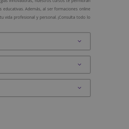
gías innovadoras, nuestros cursos te permitirán
as educativas. Además, al ser formaciones online
u vida profesional y personal. ¡Consulta todo lo