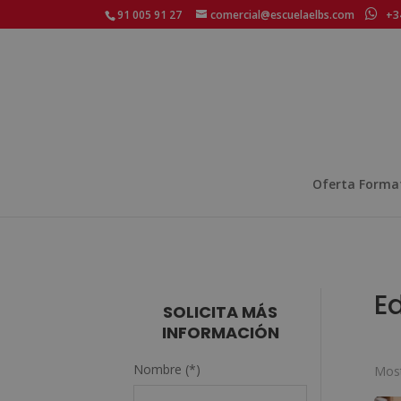
91 005 91 27
comercial@escuelaelbs.com
+34
Oferta Forma
E
SOLICITA MÁS
INFORMACIÓN
Nombre (*)
Most