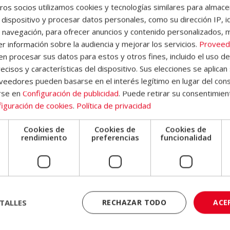
os socios utilizamos cookies y tecnologías similares para almace
 dispositivo y procesar datos personales, como su dirección IP, i
 navegación, para ofrecer anuncios y contenido personalizados, 
r información sobre la audiencia y mejorar los servicios.
Proveed
tificación Experto En
Máster En Inteligencia
ación De Material
Artificial Aplicada En La
 procesar sus datos para estos y otros fines, incluido el uso d
áctico Online – Diploma
Educación Y La Docencia 
ecisos y características del dispositivo. Sus elecciones se aplican 
entificado Por Notario
Diploma Autentificado Po
eedores pueden basarse en el interés legítimo en lugar del cons
opeo –
Notario Europeo –
480,00
€
595,00
€
El
El
El
El
rse en
Configuración de publicidad
. Puede retirar su consentimien
0,00
€
2.380,00
€
precio
precio
precio
precio
iguración de cookies
.
Política de privacidad
original
actual
original
actual
era:
es:
era:
es:
Cookies de
Cookies de
Cookies de
e
rendimiento
preferencias
funcionalidad
1.920,00€.
480,00€.
2.380,00€.
595,00€.
TALLES
RECHAZAR TODO
ACE
ter en Pedagogía
Pack Educación – Curso d