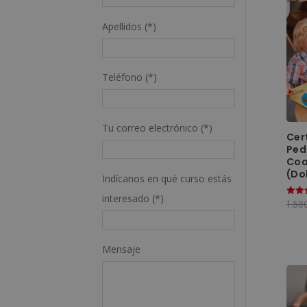
Apellidos (*)
Teléfono (*)
Tu correo electrónico (*)
Cer
Ped
Coa
(Do
Indícanos en qué curso estás
interesado (*)
1.58
Valor
con
5.00
de 5
Mensaje