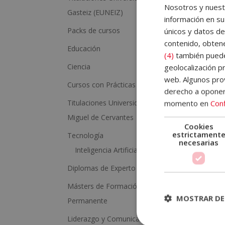
Nosotros y nuestr
Gasteiz (EUNEIZ)
a
información en su
t
Packs de cursos
únicos y datos de
contenido, obtene
i
Cer
Educación
Cre
(4)
también pueden
v
Did
Ciencia
geolocalización pr
Aut
e
web. Algunos prov
Eur
Cursos con Prácticas Incluídas
:
derecho a opone
1.92
Titulaciones Universidad Europea
momento en
Conf
Miguel de Cervantes
Cookies
estrictament
Tecnología
necesarias
Inteligencia Artificial
Diplomas de Experto
Másters de Formación
MOSTRAR DE
Permanente
Liderazgo y Comunicación
Más