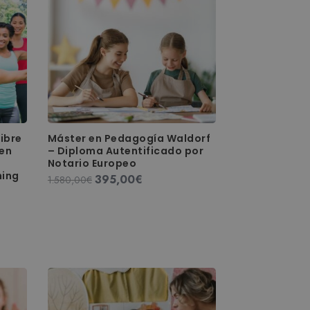
ibre
Máster en Pedagogía Waldorf
 en
– Diploma Autentificado por
Notario Europeo
hing
395,00
€
El
El
1.580,00
€
precio
precio
original
actual
era:
es:
1.580,00€.
395,00€.