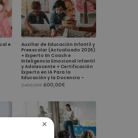
cal e
Auxiliar de Educación Infantil y
Preescolar (Actualizado 2026)
+ Experto En Coach e
Inteligencia Emocional Infantil
y Adolescente + Certificación
Experto en IA Para la
Educación y la Docencia –
600,00
€
El
El
2.400,00
€
precio
precio
original
actual
era:
es:
2.400,00€.
600,00€.
×