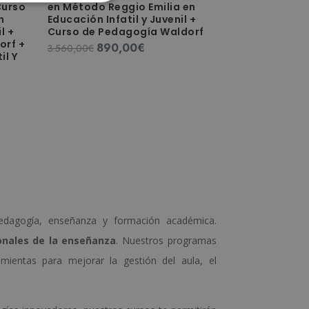
Curso
en Método Reggio Emilia en
n
Educación Infatil y Juvenil +
l +
Curso de Pedagogía Waldorf
orf +
890,00
€
El
El
3.560,00
€
il Y
precio
precio
original
actual
era:
es:
3.560,00€.
890,00€.
0€.
 pedagogía, enseñanza y formación académica.
onales de la enseñanza
. Nuestros programas
ientas para mejorar la gestión del aula, el