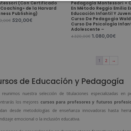
tessori (Con Certificado
Pedagogía Montessori + 
«Coaching» de la Harvard
En Método Reggio Emilia E
iness Publishing)
Educación Infantil Y Juveni
Curso De Pedagogía Wald
520,00
€
El
El
0,00
€
Curso De Psicología Infant
precio
precio
Adolescente –
original
actual
1.080,00
€
El
El
4.320,00
€
era:
es:
precio
precio
2.080,00€.
520,00€.
original
actual
era:
es:
1
2
→
4.320,00€.
1.080,0
rsos de Educación y Pedagogía
 reunimos nuestra selección de titulaciones especializadas en
ntrarás los mejores
cursos para profesores y futuros profesi
dan desde metodologías de enseñanza innovadoras hasta herram
ndizaje emocional o la inclusión educativa.