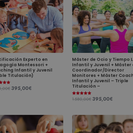
popularidad
tificación Experto en
Máster de Ocio y Tiempo L
agogía Montessori +
Infantil y Juvenil + Máster
ching Infantil y Juvenil
Coordinador/Director
ble Titulación)
Monitores + Máster Coac
Infantil y Juvenil – Triple
Titulación –
395,00
€
El
El
0,00
€
ado
precio
precio
395,00
€
El
El
1.580,00
€
Valorado
original
actual
con
precio
precio
5.00
era:
es:
de 5
original
actual
1.580,00€.
395,00€.
era:
es:
1.580,00€.
395,00€.