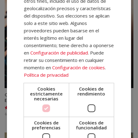
otros fines, incluido el uso de datos de
1.520,00€.
380,00€.
geolocalización precisos y características
del dispositivo. Sus elecciones se aplican
solo a este sitio web. Algunos
proveedores pueden basarse en el
interés legítimo en lugar del
consentimiento; tiene derecho a oponerse
en
Configuración de publicidad
. Puede
retirar su consentimiento en cualquier
momento en
Configuración de cookies
.
Política de privacidad
Cookies
Cookies de
estrictamente
rendimiento
Curso Tatuaje, Incluye Kit Tatuador – Certificación
necesarias
Experto
El
El
1.580,00
€
395,00
€
Valorado
con
precio
precio
4.81
Cookies de
Cookies de
de 5
preferencias
funcionalidad
original
actual
era:
es: