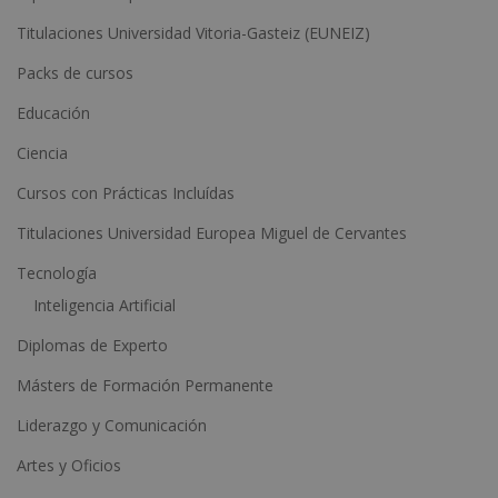
e
Titulaciones Universidad Vitoria-Gasteiz (EUNEIZ)
r
n
Packs de cursos
a
Educación
t
Ciencia
i
Cursos con Prácticas Incluídas
v
e
Titulaciones Universidad Europea Miguel de Cervantes
:
Tecnología
Inteligencia Artificial
Diplomas de Experto
Másters de Formación Permanente
Liderazgo y Comunicación
Artes y Oficios