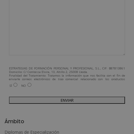
ESTRATEGIAS DE FORMACIÓN PERSONAL Y PROFESIONAL, S.L., CIF: B87813861
Domicilio: C/ Comtessa Elvira, 13, Altillo 2, 25008 Lleida.
Finalidad del Tratamiento: Tratamos la información que nos facilita con el fin de
enviarle correos electrónicos de tipo comercial relacionado con los productos
ofrecidos y otros tipo de productos que fueran de su interés.
SÍ
NO
Legitimación del tratamiento: Consentimiento del interesado.
Derechos: Puede ejercitar sus derechos identificándose suficientemente,
dirigiéndose a la dirección admin@grupoesneca.com.
Para más información consulte nuestra Política de Privacidad.
Desea recibir información comercial (vía telefónica y/o email):
A
l
Ámbito
t
Diplomas de Especialización