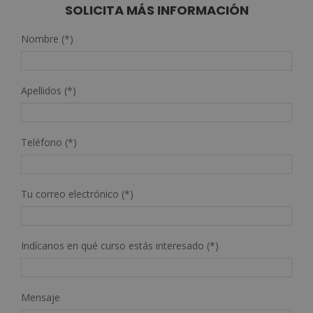
1.580,00€.
395,00€.
SOLICITA MÁS INFORMACIÓN
Nombre (*)
Apellidos (*)
Teléfono (*)
Tu correo electrónico (*)
Indícanos en qué curso estás interesado (*)
Mensaje