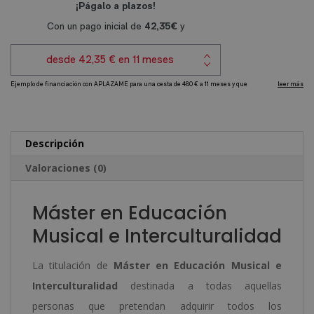
e
r
Interculturalidad
n
cantidad
a
t
i
v
e
Descripción
:
Valoraciones (0)
Máster en Educación
Musical e Interculturalidad
La titulación de
Máster en Educación Musical e
Interculturalidad
destinada a todas aquellas
personas que pretendan adquirir todos los