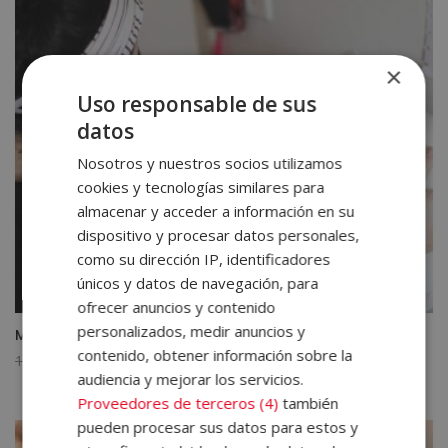
×
Uso responsable de sus
datos
Nosotros y nuestros socios utilizamos
cookies y tecnologías similares para
almacenar y acceder a información en su
dispositivo y procesar datos personales,
como su dirección IP, identificadores
únicos y datos de navegación, para
ofrecer anuncios y contenido
personalizados, medir anuncios y
Máster en Costura y Confección Textil
contenido, obtener información sobre la
El
El
1.520,00
€
380,00
€
audiencia y mejorar los servicios.
precio
precio
Proveedores de terceros (4)
también
original
actual
pueden procesar sus datos para estos y
era:
es: