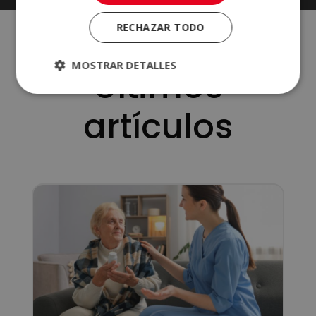
n
a
RECHAZAR TODO
t
i
MOSTRAR DETALLES
Últimos
v
e
artículos
: