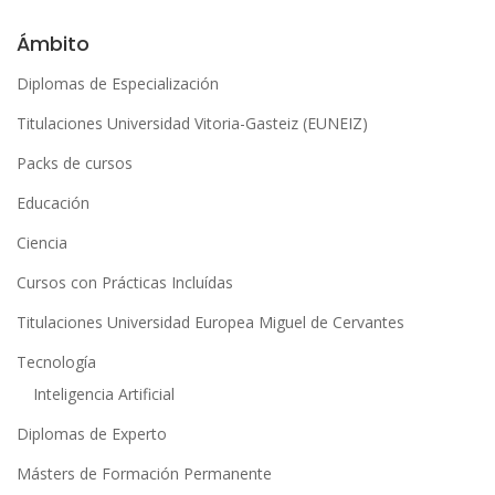
l
Ámbito
t
Diplomas de Especialización
e
Titulaciones Universidad Vitoria-Gasteiz (EUNEIZ)
r
n
Packs de cursos
a
Educación
t
Ciencia
i
Cursos con Prácticas Incluídas
v
e
Titulaciones Universidad Europea Miguel de Cervantes
:
Tecnología
Inteligencia Artificial
Diplomas de Experto
Másters de Formación Permanente