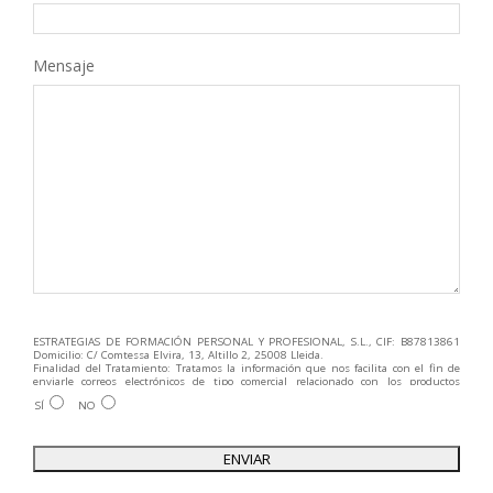
Mensaje
ESTRATEGIAS DE FORMACIÓN PERSONAL Y PROFESIONAL, S.L., CIF: B87813861
Domicilio: C/ Comtessa Elvira, 13, Altillo 2, 25008 Lleida.
Finalidad del Tratamiento: Tratamos la información que nos facilita con el fin de
enviarle correos electrónicos de tipo comercial relacionado con los productos
ofrecidos y otros tipo de productos que fueran de su interés.
SÍ
NO
Legitimación del tratamiento: Consentimiento del interesado.
Derechos: Puede ejercitar sus derechos identificándose suficientemente,
dirigiéndose a la dirección admin@grupoesneca.com.
Para más información consulte nuestra Política de Privacidad.
Desea recibir información comercial (vía telefónica y/o email):
A