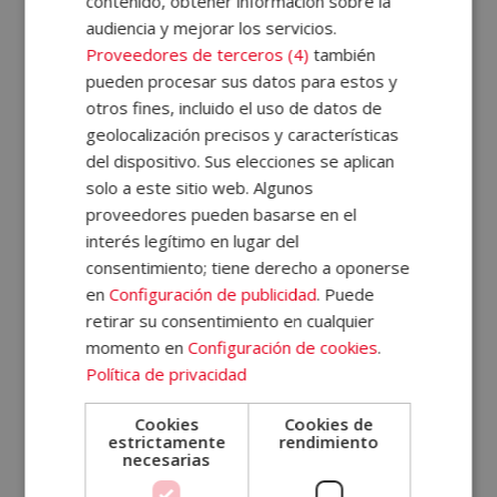
contenido, obtener información sobre la
audiencia y mejorar los servicios.
Con un enfoque completo y actualizado, nuestras
Proveedores de terceros (4)
también
titulaciones en marketing
te permiten adquirir las
pueden procesar sus datos para estos y
competencias clave que demandan las empresas:
otros fines, incluido el uso de datos de
geolocalización precisos y características
creatividad, análisis de datos,
branding
,
del dispositivo. Sus elecciones se aplican
automatizaciones y
funnel
de ventas… prepárate para
solo a este sitio web. Algunos
ser parte del motor comercial del futuro con ELBS.
proveedores pueden basarse en el
interés legítimo en lugar del
¿Dónde estudiar marketing?
consentimiento; tiene derecho a oponerse
en
Configuración de publicidad
. Puede
retirar su consentimiento en cualquier
momento en
Configuración de cookies
.
¿Qué hay que estudiar para el
Política de privacidad
marketing?
Cookies
Cookies de
estrictamente
rendimiento
necesarias
¿Qué se aprende en el curso de