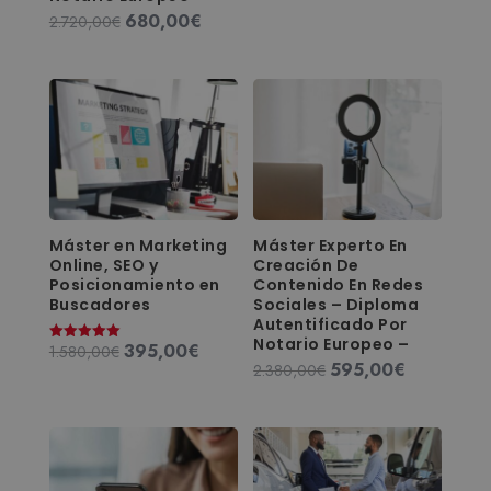
5.00
680,00
€
El
El
2.720,00
€
de 5
precio
precio
original
actual
era:
es:
2.720,00€.
680,00€.
Máster en Marketing
Máster Experto En
Online, SEO y
Creación De
Posicionamiento en
Contenido En Redes
Buscadores
Sociales – Diploma
Autentificado Por
Notario Europeo –
395,00
€
El
El
1.580,00
€
Valorado
con
595,00
€
El
El
2.380,00
€
precio
precio
5.00
de 5
precio
precio
original
actual
original
actual
era:
es:
era:
es:
1.580,00€.
395,00€.
2.380,00€.
595,00€.