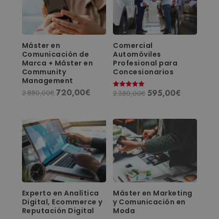
Máster en
Comercial
Comunicación de
Automóviles
Marca + Máster en
Profesional para
Community
Concesionarios
Management
720,00
€
El
El
595,00
€
2.880,00
€
El
El
2.380,00
€
Valorado
con
precio
precio
precio
precio
5.00
de 5
original
actual
original
actual
era:
es:
era:
es:
2.880,00€.
720,00€.
2.380,00€.
595,00€.
Experto en Analítica
Máster en Marketing
Digital, Ecommerce y
y Comunicación en
Reputación Digital
Moda