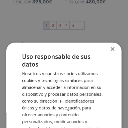
395,00
€
480,00
€
El
El
El
El
1.580,00
€
1.920,00
€
precio
precio
precio
precio
original
actual
original
actual
era:
es:
era:
es:
1
2
3
4
5
→
1.580,00€.
395,00€.
1.920,00€.
480,00€.
Másteres y Cursos de
×
Marketing, Publicidad y
Uso responsable de sus
Ventas
datos
Nosotros y nuestros socios utilizamos
Los
cursos de marketing, publicidad y ventas de
cookies y tecnologías similares para
ELBS
están pensados para convertirte en un
almacenar y acceder a información en su
profesional capaz de impactar, vender y posicionar
dispositivo y procesar datos personales,
como su dirección IP, identificadores
marcas en un entorno altamente competitivo.
únicos y datos de navegación, para
Aprenderás desde
estrategias de marketing
ofrecer anuncios y contenido
digital
hasta técnicas de ventas, comunicación
personalizados, medir anuncios y
persuasiva y gestión de campañas publicitarias.