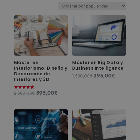
por
popularidad
Máster en
Máster en Big Data y
Interiorismo, Diseño y
Business Intelligence
Decoración de
395,00
€
El
El
1.580,00
€
Interiores y 3D
precio
precio
original
actual
595,00
€
El
El
2.380,00
€
Valorado
era:
es:
con
precio
precio
5.00
1.580,00€.
395,00€.
de 5
original
actual
era:
es:
2.380,00€.
595,00€.