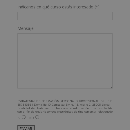
Indícanos en qué curso estás interesado (*)
Mensaje
ESTRATEGIAS DE FORMACIÓN PERSONAL Y PROFESIONAL, S.L., CIF:
B87813861 Domicilio: C/ Comtessa Elvira, 13, Altillo 2, 25008 Lleida.
Finalidad del Tratamiento: Tratamos la información que nos facilita
con el fin de enviarle correos electrónicos de tipo comercial relacionado
con los productos ofrecidos y otros tipo de productos que fueran de su
SÍ
NO
interés.
Legitimación del tratamiento: Consentimiento del interesado.
Derechos: Puede ejercitar sus derechos identificándose
suficientemente, dirigiéndose a la dirección admin@grupoesneca.com.