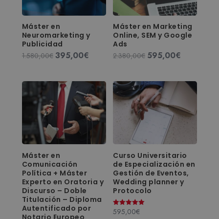
Máster en
Máster en Marketing
Neuromarketing y
Online, SEM y Google
Publicidad
Ads
395,00
€
595,00
€
El
El
El
El
1.580,00
€
2.380,00
€
precio
precio
precio
precio
original
actual
original
actual
era:
es:
era:
es:
1.580,00€.
395,00€.
2.380,00€.
595,00€.
Máster en
Curso Universitario
Comunicación
de Especialización en
Política + Máster
Gestión de Eventos,
Experto en Oratoria y
Wedding planner y
Discurso – Doble
Protocolo
Titulación – Diploma
Autentificado por
595,00
€
Valorado
Notario Europeo
con