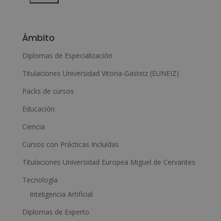
Para más información consulte nuestra Política de Privacidad.
Desea recibir información comercial (vía telefónica y/o email):
A
l
Ámbito
t
e
Diplomas de Especialización
r
Titulaciones Universidad Vitoria-Gasteiz (EUNEIZ)
n
Packs de cursos
a
Educación
t
i
Ciencia
v
Cursos con Prácticas Incluídas
e
Titulaciones Universidad Europea Miguel de Cervantes
:
Tecnología
Inteligencia Artificial
Diplomas de Experto