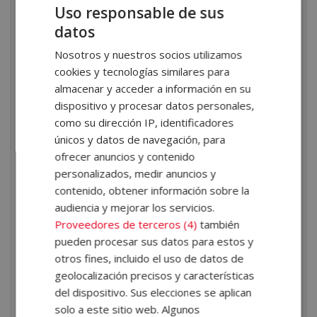
Uso responsable de sus
Illustrator e InDesign.
datos
Introducción al diseño con IA.
Nosotros y nuestros socios utilizamos
cookies y tecnologías similares para
Además, cada módulo combina contenidos teóricos
almacenar y acceder a información en su
con ejercicios de autoevaluación que permiten
dispositivo y procesar datos personales,
reforzar la experiencia académica y potenciar el
como su dirección IP, identificadores
aprendizaje de los alumnos.
únicos y datos de navegación, para
ofrecer anuncios y contenido
¿Qué aprenderás en el
personalizados, medir anuncios y
Máster en Interiorismo?
contenido, obtener información sobre la
audiencia y mejorar los servicios.
Al finalizar el máster, contarás con un amplio abanico
Proveedores de terceros (4)
también
de competencias que incluyen los siguientes aspectos
pueden procesar sus datos para estos y
otros fines, incluido el uso de datos de
que aprenderás:
geolocalización precisos y características
Diferenciar entre interiorismo y decoración
.
del dispositivo. Sus elecciones se aplican
Aprenderás a identificar y aplicar ambos conceptos
solo a este sitio web. Algunos