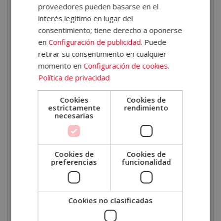
según el contexto y las necesidades de cada
proveedores pueden basarse en el
espacio.
interés legítimo en lugar del
consentimiento; tiene derecho a oponerse
Desarrollar proyectos integrales
. Desde la fase
en
Configuración de publicidad
. Puede
inicial del anteproyecto hasta la evaluación final,
retirar su consentimiento en cualquier
dominarás el proceso completo de diseño.
momento en
Configuración de cookies
.
Diseñar planos y bocetos
. Adquirirás las
Política de privacidad
habilidades necesarias para representar tus ideas en
planos técnicos, bocetos y maquetas.
Cookies
Cookies de
estrictamente
rendimiento
Utilizar software profesional
. Aprenderás a
necesarias
manejar programas como AutoCAD y 3DS Max para
el diseño en 2D y 3D, y herramientas de edición
como Photoshop e Illustrator.
Cookies de
Cookies de
Aplicar principios de iluminación y color
.
preferencias
funcionalidad
Entenderás cómo la luz, los materiales y las texturas
afectan la percepción de un espacio.
Crear presentaciones efectivas
. Desarrollarás
Cookies no clasificadas
presentaciones atractivas para comunicar con