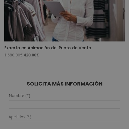
Experto en Animación del Punto de Venta
El
El
1.680,00
€
420,00
€
precio
precio
original
actual
era:
es:
1.680,00€.
420,00€.
SOLICITA MÁS INFORMACIÓN
Nombre (*)
Apellidos (*)