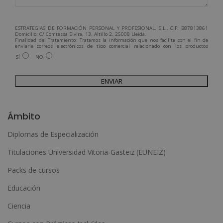
ESTRATEGIAS DE FORMACIÓN PERSONAL Y PROFESIONAL, S.L., CIF: B87813861
Domicilio: C/ Comtessa Elvira, 13, Altillo 2, 25008 Lleida.
Finalidad del Tratamiento: Tratamos la información que nos facilita con el fin de
enviarle correos electrónicos de tipo comercial relacionado con los productos
ofrecidos y otros tipo de productos que fueran de su interés.
SÍ
NO
Legitimación del tratamiento: Consentimiento del interesado.
Derechos: Puede ejercitar sus derechos identificándose suficientemente,
dirigiéndose a la dirección admin@grupoesneca.com.
Para más información consulte nuestra Política de Privacidad.
Desea recibir información comercial (vía telefónica y/o email):
A
l
Ámbito
t
Diplomas de Especialización
e
Titulaciones Universidad Vitoria-Gasteiz (EUNEIZ)
r
n
Packs de cursos
a
Educación
t
Ciencia
i