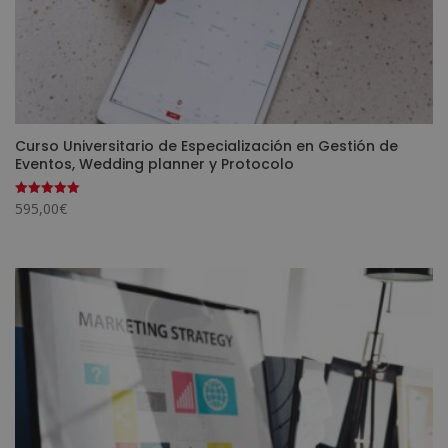
Curso Universitario de Especialización en Gestión de
Eventos, Wedding planner y Protocolo
595,00
€
Valorado
con
5.00
de 5