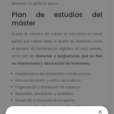
interiores es perfecto para ti.
Plan de estudios del
máster
El plan de estudios del máster se estructura en varias
partes que cubren tanto el diseño de interiores como
el dominio de herramientas digitales. En este sentido,
estas son las
materias y asignaturas que se dan
en interiorismo y decoración de interiores
:
Fundamentos del interiorismo y la decoración.
Historia del diseño y estilos decorativos.
Organización y distribución de espacios.
Materiales, iluminación y mobiliario.
Desarrollo y ejecución de proyectos.
Modelado 2D y 3D con AutoCAD y 3DS Max.
×
Diseño gráfico aplicado a interiores con Photoshop,