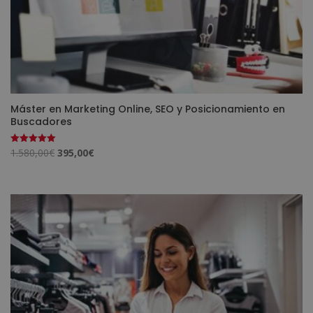
Máster en Marketing Online, SEO y Posicionamiento en
Buscadores
El
El
1.580,00
€
395,00
€
Valorado
con
precio
precio
5.00
de 5
original
actual
era:
es:
1.580,00€.
395,00€.