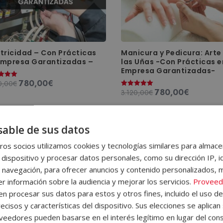
ctricidad – Con Prácticas
Manicura y Pedicura: Arte
Empresa Garantizadas –
las Uñas -Con Prácticas e
Empresa Garantizadas-
780,00
€
El
El
0,00
€
ado
780,00
€
El
El
3.120,00
€
Valorado
precio
precio
con
precio
precio
original
actual
5.00
de 5
original
actual
era:
es:
era:
es:
3.120,00€.
780,00€.
able de sus datos
3.120,00€.
780,00€.
os socios utilizamos cookies y tecnologías similares para almace
 dispositivo y procesar datos personales, como su dirección IP, i
 navegación, para ofrecer anuncios y contenido personalizados, 
r información sobre la audiencia y mejorar los servicios.
Proveed
 procesar sus datos para estos y otros fines, incluido el uso d
ecisos y características del dispositivo. Sus elecciones se aplican 
eedores pueden basarse en el interés legítimo en lugar del cons