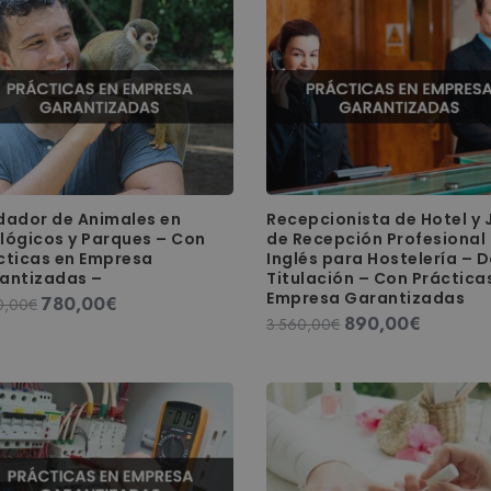
popularidad
dador de Animales en
Recepcionista de Hotel y 
lógicos y Parques – Con
de Recepción Profesional
cticas en Empresa
Inglés para Hostelería – 
antizadas –
Titulación – Con Práctica
Empresa Garantizadas
780,00
€
El
El
0,00
€
890,00
€
El
El
3.560,00
€
precio
precio
precio
precio
original
actual
original
actual
era:
es:
era:
es:
3.120,00€.
780,00€.
3.560,00€.
890,00€.