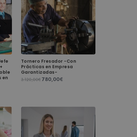
Jefe
Tornero Fresador -Con
 +
Prácticas en Empresa
Doble
Garantizadas-
s en
780,00
€
El
El
3.120,00
€
precio
precio
original
actual
era:
es:
3.120,00€.
780,00€.