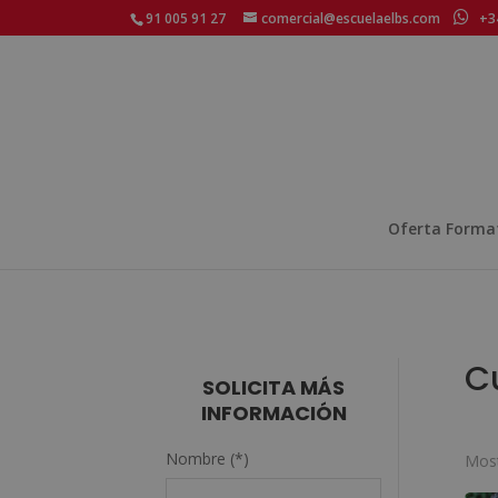
91 005 91 27
comercial@escuelaelbs.com
+34
Oferta Forma
C
SOLICITA MÁS
INFORMACIÓN
Nombre (*)
Most