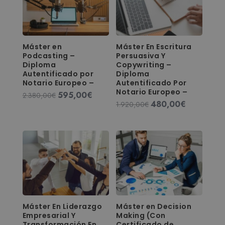
Máster en
Máster En Escritura
Podcasting –
Persuasiva Y
Diploma
Copywriting –
Autentificado por
Diploma
Notario Europeo –
Autentificado Por
Notario Europeo –
595,00
€
El
El
2.380,00
€
480,00
€
El
El
1.920,00
€
precio
precio
precio
precio
original
actual
original
actual
era:
es:
era:
es:
2.380,00€.
595,00€.
1.920,00€.
480,00€.
Máster En Liderazgo
Máster en Decision
Empresarial Y
Making (Con
Transformación En
Certificado de