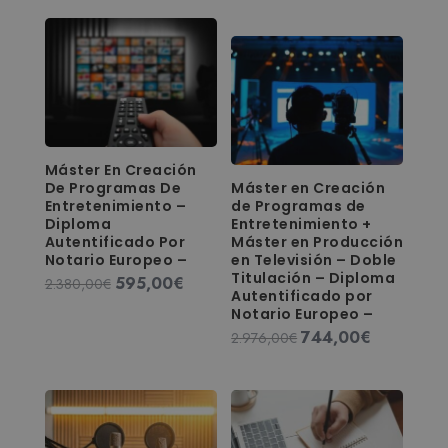
precio
precio
original
actual
original
actual
era:
es:
era:
es:
2.380,00€.
595,00€.
2.380,00€.
595,00€.
Máster En Creación
De Programas De
Máster en Creación
Entretenimiento –
de Programas de
Diploma
Entretenimiento +
Autentificado Por
Máster en Producción
Notario Europeo –
en Televisión – Doble
Titulación – Diploma
595,00
€
El
El
2.380,00
€
Autentificado por
precio
precio
Notario Europeo –
original
actual
744,00
€
El
El
2.976,00
€
era:
es:
precio
precio
2.380,00€.
595,00€.
original
actual
era:
es:
2.976,00€.
744,00€.