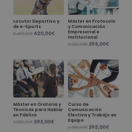
Locutor Deportivo y
Máster en Protocolo
de e-Sports
y Comunicación
Empresarial e
620,00
€
El
El
2.480,00
€
Institucional
precio
precio
595,00
€
El
El
2.380,00
€
original
actual
precio
precio
era:
es:
original
actual
2.480,00€.
620,00€.
era:
es:
2.380,00€.
595,00€.
Máster en Oratoria y
Curso de
Técnicas para Hablar
Comunicación
en Público
Efectiva y Trabajo en
Equipo
595,00
€
El
El
2.380,00
€
595,00
€
El
El
2.380,00
€
precio
precio