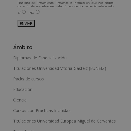
Finalidad del Tratamiento: Tratamos la información que nos facilita
con el fin de enviarle correos electrónicos de tipo comercial relacionado
con los productos ofrecidos y otros tipo de productos que fueran de su
SÍ
NO
interés.
Legitimación del tratamiento: Consentimiento del interesado.
Derechos: Puede ejercitar sus derechos identificándose
suficientemente, dirigiéndose a la dirección admin@grupoesneca.com.
Para más información consulte nuestra Política de Privacidad.
Desea recibir información comercial (vía telefónica y/o email):
A
l
Ámbito
t
e
Diplomas de Especialización
r
Titulaciones Universidad Vitoria-Gasteiz (EUNEIZ)
n
Packs de cursos
a
Educación
t
i
Ciencia
v
Cursos con Prácticas Incluídas
e
Titulaciones Universidad Europea Miguel de Cervantes
: