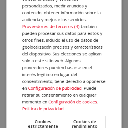
personalizados, medir anuncios y
decisiones, la inteligencia emocional, la escucha activa
contenido, obtener información sobre la
o la gestión de conflictos.
audiencia y mejorar los servicios.
Proveedores de terceros (4)
también
Nuestros programas están dirigidos a personas que
pueden procesar sus datos para estos y
ocupan
cargos de responsabilidad,
otros fines, incluido el uso de datos de
emprendedores o quienes desean mejorar su
geolocalización precisos y características
perfil profesional
. Con nuestra metodología online y
del dispositivo. Sus elecciones se aplican
a distancia, podrás adquirir competencias esenciales
solo a este sitio web. Algunos
proveedores pueden basarse en el
para liderar con confianza en cualquier entorno laboral.
interés legítimo en lugar del
¿Qué más necesitas para estudiar liderazgo online en
consentimiento; tiene derecho a oponerse
ELBS? ¡Consulta nuestra oferta formativa en el ámbito!
en
Configuración de publicidad
. Puede
retirar su consentimiento en cualquier
¿Qué estudiar para ser un líder?
momento en
Configuración de cookies
.
Política de privacidad
Cookies
Cookies de
¿Qué es un curso de liderazgo?
estrictamente
rendimiento