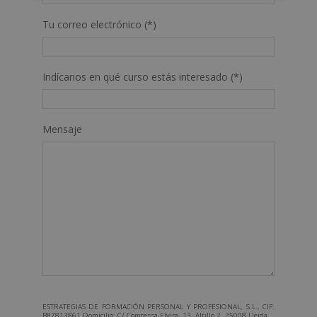
Tu correo electrónico (*)
Indícanos en qué curso estás interesado (*)
Mensaje
ESTRATEGIAS DE FORMACIÓN PERSONAL Y PROFESIONAL, S.L., CIF:
B87813861 Domicilio: C/ Comtessa Elvira, 13, Altillo 2, 25008 Lleida.