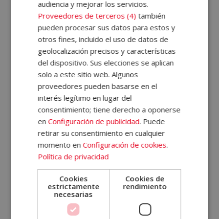
quienes emprender o
convertir su vocación en algo
audiencia y mejorar los servicios.
más
. Con la modalidad online y el acompañamiento
Proveedores de terceros (4)
también
pueden procesar sus datos para estos y
de nuestros tutores personales, podrás
aprender a
otros fines, incluido el uso de datos de
tu ritmo y dar forma a tu vocación con confianza
.
geolocalización precisos y características
¡Inscríbete hoy para transformar tu mañana en ELBS!
del dispositivo. Sus elecciones se aplican
solo a este sitio web. Algunos
¿Qué se estudia en artes y
proveedores pueden basarse en el
oficios?
interés legítimo en lugar del
consentimiento; tiene derecho a oponerse
en
Configuración de publicidad
. Puede
retirar su consentimiento en cualquier
¿Qué puedo estudiar si me gusta
momento en
Configuración de cookies
.
el arte?
Política de privacidad
Cookies
Cookies de
estrictamente
rendimiento
¿Por qué estudiar artes y oficios
necesarias
en ELBS?