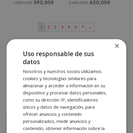
395,00
€
620,00
€
El
El
El
El
1.580,00
€
2.480,00
€
Valorado
Valorado
con
con
precio
precio
precio
precio
5.00
5.00
de 5
de 5
original
actual
original
actual
era:
es:
era:
es:
1
2
3
4
5
6
7
→
1.580,00€.
395,00€.
2.480,00€.
620,00€.
×
Cursos de Artes y Oficios
Uso responsable de sus
datos
Los
cursos de artes y oficios
de ELBS son
programas diseñados para quienes desean desarrollar
Nosotros y nuestros socios utilizamos
su talento creativo o aprender un oficio con salida
cookies y tecnologías similares para
almacenar y acceder a información en su
profesional. Desde escritura y diseño, hasta cursos de
dispositivo y procesar datos personales,
tatuaje, ofrecemos una formación flexible que se
como su dirección IP, identificadores
adapta a tus necesidades.
únicos y datos de navegación, para
ofrecer anuncios y contenido
Estos cursos están pensados tanto para quienes
personalizados, medir anuncios y
buscan una vía de expresión artística como para
contenido, obtener información sobre la