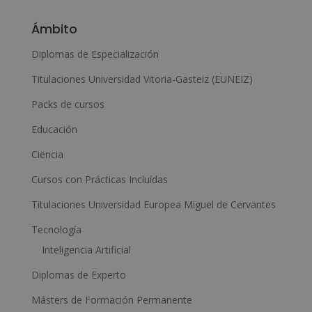
l
Ámbito
t
e
Diplomas de Especialización
r
Titulaciones Universidad Vitoria-Gasteiz (EUNEIZ)
n
Packs de cursos
a
Educación
t
i
Ciencia
v
Cursos con Prácticas Incluídas
e
Titulaciones Universidad Europea Miguel de Cervantes
:
Tecnología
Inteligencia Artificial
Diplomas de Experto
Másters de Formación Permanente