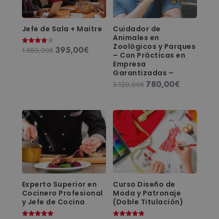
Jefe de Sala + Maitre
Cuidador de
Animales en
Zoológicos y Parques
395,00
€
El
El
1.580,00
€
Valorado
– Con Prácticas en
con
precio
precio
4.00
Empresa
de 5
original
actual
Garantizadas –
era:
es:
780,00
€
El
El
3.120,00
€
1.580,00€.
395,00€.
precio
precio
original
actual
era:
es:
3.120,00€.
780,00€.
Experto Superior en
Curso Diseño de
Cocinero Profesional
Moda y Patronaje
y Jefe de Cocina
(Doble Titulación)