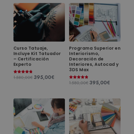
Curso Tatuaje,
Programa Superior en
Incluye Kit Tatuador
Interiorismo,
– Certificación
Decoración de
Experto
Interiores, Autocad y
3DS Max
395,00
€
El
El
1.580,00
€
Valorado
con
395,00
€
El
El
1.580,00
€
Valorado
precio
precio
4.81
con
de 5
precio
precio
original
actual
4.83
de 5
original
actual
era:
es:
era:
es:
1.580,00€.
395,00€.
1.580,00€.
395,00€.