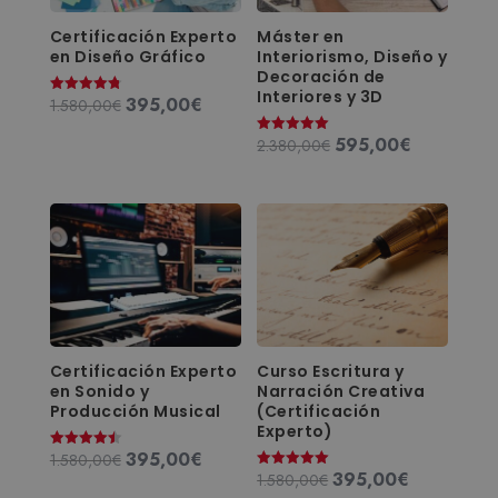
Certificación Experto
Máster en
en Diseño Gráfico
Interiorismo, Diseño y
Decoración de
Interiores y 3D
395,00
€
El
El
1.580,00
€
Valorado
con
precio
precio
4.83
595,00
€
El
El
2.380,00
€
de 5
Valorado
original
actual
con
precio
precio
5.00
era:
es:
de 5
original
actual
1.580,00€.
395,00€.
era:
es:
2.380,00€.
595,00€.
Certificación Experto
Curso Escritura y
en Sonido y
Narración Creativa
Producción Musical
(Certificación
Experto)
395,00
€
El
El
1.580,00
€
Valorado
con
395,00
€
El
El
1.580,00
€
Valorado
precio
precio
4.50
con
de 5