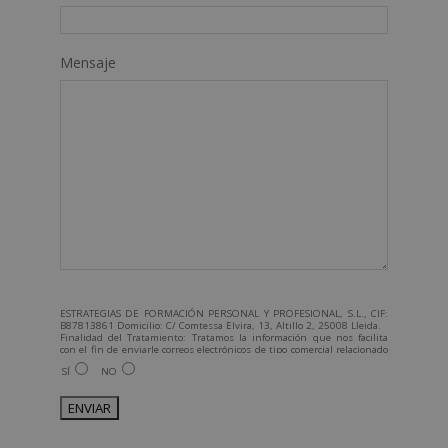
Mensaje
ESTRATEGIAS DE FORMACIÓN PERSONAL Y PROFESIONAL, S.L., CIF:
B87813861 Domicilio: C/ Comtessa Elvira, 13, Altillo 2, 25008 Lleida.
Finalidad del Tratamiento: Tratamos la información que nos facilita
con el fin de enviarle correos electrónicos de tipo comercial relacionado
con los productos ofrecidos y otros tipo de productos que fueran de su
SÍ
NO
interés.
Legitimación del tratamiento: Consentimiento del interesado.
Derechos: Puede ejercitar sus derechos identificándose
suficientemente, dirigiéndose a la dirección admin@grupoesneca.com.
Para más información consulte nuestra Política de Privacidad.
Desea recibir información comercial (vía telefónica y/o email):
A