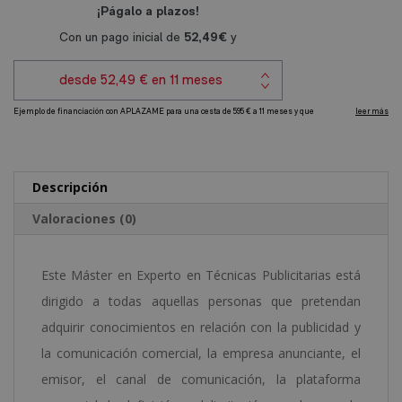
e
cantidad
r
n
a
t
i
v
e
Descripción
:
Valoraciones (0)
Este Máster en Experto en Técnicas Publicitarias está
dirigido a todas aquellas personas que pretendan
adquirir conocimientos en relación con la publicidad y
la comunicación comercial, la empresa anunciante, el
emisor, el canal de comunicación, la plataforma