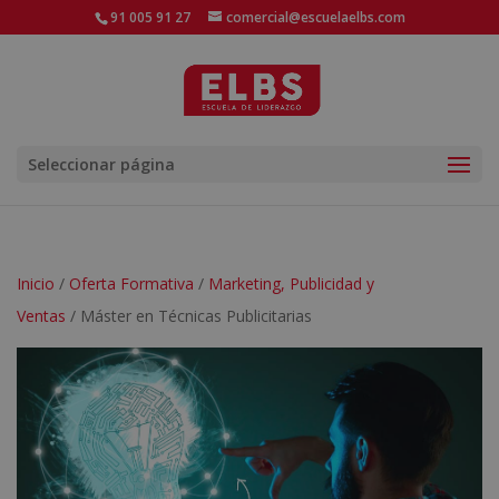
91 005 91 27
comercial@escuelaelbs.com
Seleccionar página
Inicio
/
Oferta Formativa
/
Marketing, Publicidad y
Ventas
/ Máster en Técnicas Publicitarias