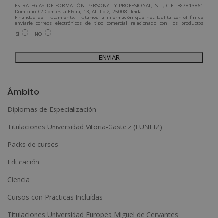
ESTRATEGIAS DE FORMACIÓN PERSONAL Y PROFESIONAL, S.L., CIF: B87813861
Domicilio: C/ Comtessa Elvira, 13, Altillo 2, 25008 Lleida.
Finalidad del Tratamiento: Tratamos la información que nos facilita con el fin de
enviarle correos electrónicos de tipo comercial relacionado con los productos
ofrecidos y otros tipo de productos que fueran de su interés.
SÍ
NO
Legitimación del tratamiento: Consentimiento del interesado.
Derechos: Puede ejercitar sus derechos identificándose suficientemente,
dirigiéndose a la dirección admin@grupoesneca.com.
Para más información consulte nuestra Política de Privacidad.
Desea recibir información comercial (vía telefónica y/o email):
A
l
Ámbito
t
Diplomas de Especialización
e
Titulaciones Universidad Vitoria-Gasteiz (EUNEIZ)
r
n
Packs de cursos
a
Educación
t
Ciencia
i
Cursos con Prácticas Incluídas
v
e
Titulaciones Universidad Europea Miguel de Cervantes