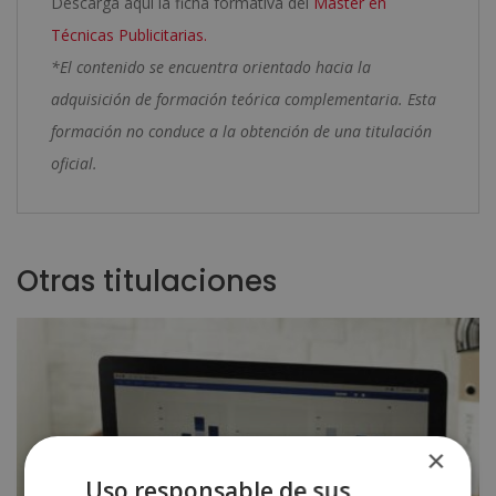
Descarga aquí la ficha formativa del
Máster en
Técnicas Publicitarias.
*El contenido se encuentra orientado hacia la
adquisición de formación teórica complementaria. Esta
formación no conduce a la obtención de una titulación
oficial.
Otras titulaciones
×
Uso responsable de sus