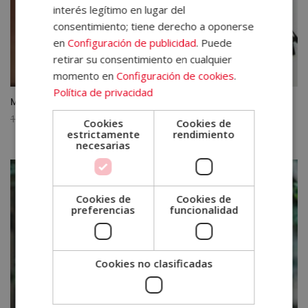
interés legítimo en lugar del
consentimiento; tiene derecho a oponerse
en
Configuración de publicidad
. Puede
retirar su consentimiento en cualquier
momento en
Configuración de cookies
.
Política de privacidad
Máster en Marketing Digital y Analítica Digital
El
El
1.580,00
€
395,00
€
Cookies
Cookies de
estrictamente
rendimiento
precio
precio
necesarias
original
actual
era:
es:
1.580,00€.
395,00€.
Cookies de
Cookies de
preferencias
funcionalidad
Cookies no clasificadas