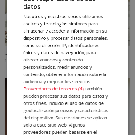
datos
Nosotros y nuestros socios utilizamos
cookies y tecnologías similares para
almacenar y acceder a información en su
dispositivo y procesar datos personales,
como su dirección IP, identificadores
únicos y datos de navegación, para
Certificación experto en Google Analytics 4
ofrecer anuncios y contenido
El
El
1.920,00
€
480,00
€
personalizados, medir anuncios y
precio
precio
original
actual
contenido, obtener información sobre la
era:
es:
audiencia y mejorar los servicios.
1.920,00€.
480,00€.
Proveedores de terceros (4)
también
pueden procesar sus datos para estos y
otros fines, incluido el uso de datos de
geolocalización precisos y características
del dispositivo. Sus elecciones se aplican
solo a este sitio web. Algunos
proveedores pueden basarse en el