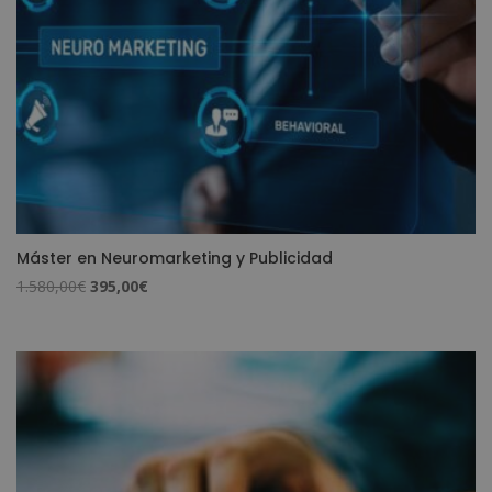
Máster en Neuromarketing y Publicidad
El
El
1.580,00
€
395,00
€
precio
precio
original
actual
era:
es:
1.580,00€.
395,00€.