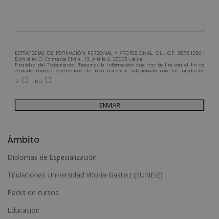
ESTRATEGIAS DE FORMACIÓN PERSONAL Y PROFESIONAL, S.L., CIF: B87813861
Domicilio: C/ Comtessa Elvira, 13, Altillo 2, 25008 Lleida.
Finalidad del Tratamiento: Tratamos la información que nos facilita con el fin de
enviarle correos electrónicos de tipo comercial relacionado con los productos
ofrecidos y otros tipo de productos que fueran de su interés.
SÍ
NO
Legitimación del tratamiento: Consentimiento del interesado.
Derechos: Puede ejercitar sus derechos identificándose suficientemente,
dirigiéndose a la dirección admin@grupoesneca.com.
Para más información consulte nuestra Política de Privacidad.
Desea recibir información comercial (vía telefónica y/o email):
A
l
Ámbito
t
Diplomas de Especialización
e
Titulaciones Universidad Vitoria-Gasteiz (EUNEIZ)
r
n
Packs de cursos
a
Educación
t