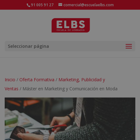
91 005 91 27
comercial@escuelaelbs.com
Seleccionar página
Inicio
/
Oferta Formativa
/
Marketing, Publicidad y
Ventas
/ Máster en Marketing y Comunicación en Moda