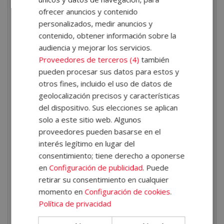
orientadas al consumidor actual.
ofrecer anuncios y contenido
Gestionar campañas publicitarias en redes
personalizados, medir anuncios y
sociales
. Aprenderás a segmentar audiencias y
contenido, obtener información sobre la
lanzar campañas en Meta, Instagram, TikTok, etc.,
audiencia y mejorar los servicios.
Proveedores de terceros (4)
también
utilizando sus respectivas herramientas publicitarias.
pueden procesar sus datos para estos y
Usar herramientas de e-commerce y diseño
otros fines, incluido el uso de datos de
web
. Te familiarizarás con plataformas como
geolocalización precisos y características
WordPress, WooCommerce o PrestaShop para
del dispositivo. Sus elecciones se aplican
crear y gestionar tiendas online, así como nociones
solo a este sitio web. Algunos
básicas de diseño responsive.
proveedores pueden basarse en el
Medir resultados y analizar métricas clave
.
interés legítimo en lugar del
Sabrás cómo evaluar el rendimiento de campañas
consentimiento; tiene derecho a oponerse
mediante indicadores específicos, tanto en medios
en
Configuración de publicidad
. Puede
tradicionales como digitales.
retirar su consentimiento en cualquier
Gestionar la atención al cliente
. Conocerás
momento en
Configuración de cookies
.
técnicas para fidelizar clientes y herramientas para
Política de privacidad
automatizar respuestas, generar leads y mejorar la