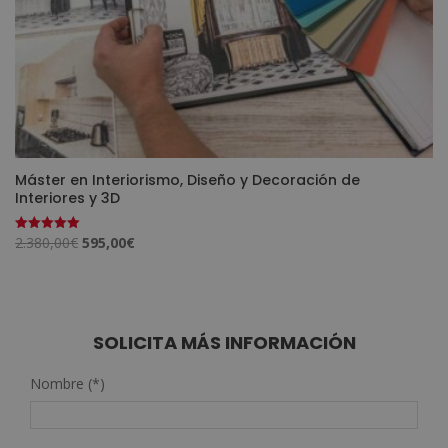
Máster en Interiorismo, Diseño y Decoración de
Interiores y 3D
El
El
2.380,00
€
595,00
€
Valorado
con
precio
precio
5.00
de 5
original
actual
era:
es:
2.380,00€.
595,00€.
SOLICITA MÁS INFORMACIÓN
Nombre (*)