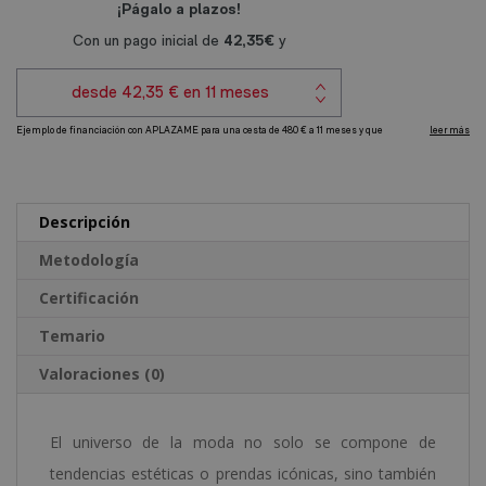
Comunicación
r
en
n
Moda
a
cantidad
t
i
v
e
Descripción
:
Metodología
Certificación
Temario
Valoraciones (0)
El universo de la moda no solo se compone de
tendencias estéticas o prendas icónicas, sino también