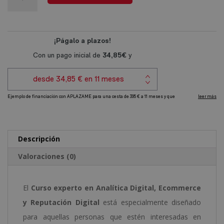
era:
es:
en
l
1.580,00€.
395,00€.
Analítica
t
Digital,
e
Ecommerce
r
y
n
Reputación
a
Digital
t
cantidad
i
v
e
Descripción
:
Valoraciones (0)
El
Curso experto en Analítica Digital, Ecommerce
y Reputación Digital
está especialmente diseñado
para aquellas personas que estén interesadas en