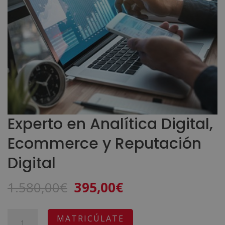
Experto en Analítica Digital,
Ecommerce y Reputación
Digital
El
El
1.580,00
€
395,00
€
precio
precio
original
actual
Experto
A
MATRICÚLATE