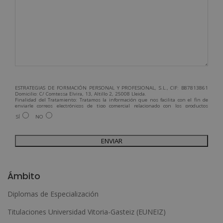
ESTRATEGIAS DE FORMACIÓN PERSONAL Y PROFESIONAL, S.L., CIF: B87813861
Domicilio: C/ Comtessa Elvira, 13, Altillo 2, 25008 Lleida.
Finalidad del Tratamiento: Tratamos la información que nos facilita con el fin de
enviarle correos electrónicos de tipo comercial relacionado con los productos
ofrecidos y otros tipo de productos que fueran de su interés.
SÍ
NO
Legitimación del tratamiento: Consentimiento del interesado.
Derechos: Puede ejercitar sus derechos identificándose suficientemente,
dirigiéndose a la dirección admin@grupoesneca.com.
Para más información consulte nuestra Política de Privacidad.
Desea recibir información comercial (vía telefónica y/o email):
A
l
Ámbito
t
Diplomas de Especialización
e
Titulaciones Universidad Vitoria-Gasteiz (EUNEIZ)
r