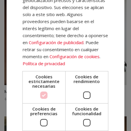
geolocalización precisos y características
1.580,00€.
395,00€.
del dispositivo. Sus elecciones se aplican
solo a este sitio web. Algunos
proveedores pueden basarse en el
interés legítimo en lugar del
consentimiento; tiene derecho a oponerse
en
Configuración de publicidad
. Puede
retirar su consentimiento en cualquier
momento en
Configuración de cookies
.
Política de privacidad
Cookies
Cookies de
estrictamente
rendimiento
necesarias
Máster en Marketing Digital y Analítica Digital
El
El
1.580,00
€
395,00
€
precio
precio
Cookies de
Cookies de
original
actual
preferencias
funcionalidad
era:
es:
1.580,00€.
395,00€.