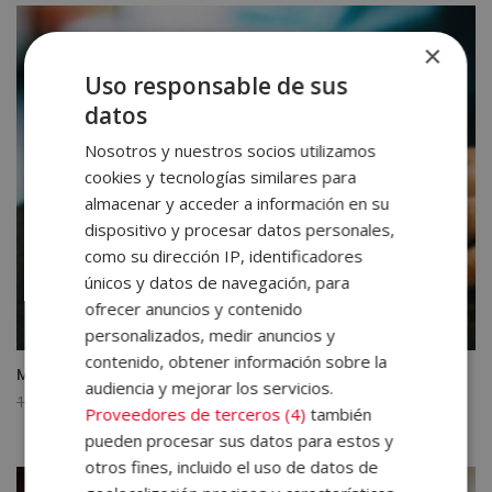
×
Uso responsable de sus
datos
Nosotros y nuestros socios utilizamos
cookies y tecnologías similares para
almacenar y acceder a información en su
dispositivo y procesar datos personales,
como su dirección IP, identificadores
únicos y datos de navegación, para
ofrecer anuncios y contenido
personalizados, medir anuncios y
contenido, obtener información sobre la
Máster Marketing Mobile Online
audiencia y mejorar los servicios.
El
El
1.580,00
€
395,00
€
Proveedores de terceros (4)
también
precio
precio
pueden procesar sus datos para estos y
original
actual
otros fines, incluido el uso de datos de
era:
es: