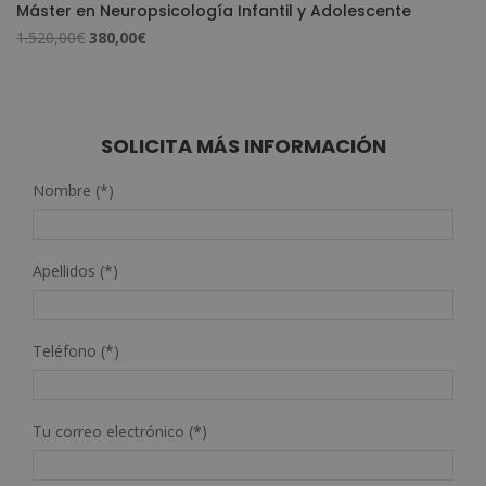
Máster en Neuropsicología Infantil y Adolescente
El
El
1.520,00
€
380,00
€
precio
precio
original
actual
era:
es:
1.520,00€.
380,00€.
SOLICITA MÁS INFORMACIÓN
Nombre (*)
Apellidos (*)
Teléfono (*)
Tu correo electrónico (*)