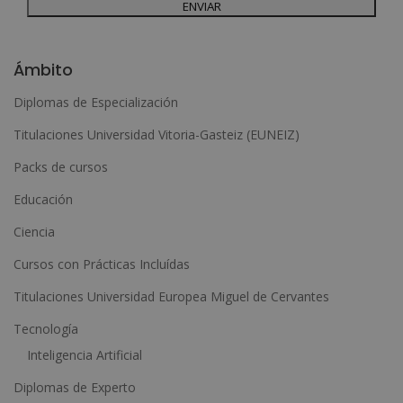
Desea recibir información comercial (vía telefónica y/o email):
A
l
Ámbito
t
Diplomas de Especialización
e
Titulaciones Universidad Vitoria-Gasteiz (EUNEIZ)
r
n
Packs de cursos
a
Educación
t
Ciencia
i
Cursos con Prácticas Incluídas
v
e
Titulaciones Universidad Europea Miguel de Cervantes
:
Tecnología
Inteligencia Artificial
Diplomas de Experto