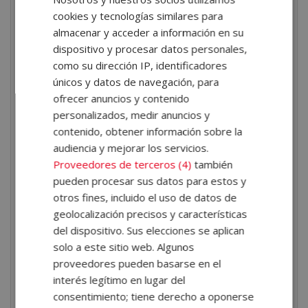
psicología holística
cookies y tecnologías similares para
almacenar y acceder a información en su
Las personas que deciden formarse como psicólogos
dispositivo y procesar datos personales,
como su dirección IP, identificadores
holísticos suelen ejercer sus funciones como adjuntos
únicos y datos de navegación, para
en centros de medicina natural y terapias alternativas.
ofrecer anuncios y contenido
Generalmente, dirigen sesiones individuales o grupales
personalizados, medir anuncios y
ofreciendo las herramientas necesarias a los usuarios
contenido, obtener información sobre la
audiencia y mejorar los servicios.
para que aprendan a reconocer sus emociones y,
Proveedores de terceros (4)
también
posteriormente, a gestionarlas correctamente.
pueden procesar sus datos para estos y
¿Dónde estudiar
otros fines, incluido el uso de datos de
geolocalización precisos y características
psicología holística?
del dispositivo. Sus elecciones se aplican
solo a este sitio web. Algunos
Si estás interesado en formarte en este campo y
proveedores pueden basarse en el
convertirte en un experto en psicología holística,
la
interés legítimo en lugar del
Escuela ELBS
ofrece una excelente opción. A través
consentimiento; tiene derecho a oponerse