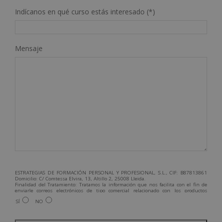
Indícanos en qué curso estás interesado (*)
Mensaje
ESTRATEGIAS DE FORMACIÓN PERSONAL Y PROFESIONAL, S.L., CIF: B87813861
Domicilio: C/ Comtessa Elvira, 13, Altillo 2, 25008 Lleida.
Finalidad del Tratamiento: Tratamos la información que nos facilita con el fin de
enviarle correos electrónicos de tipo comercial relacionado con los productos
ofrecidos y otros tipo de productos que fueran de su interés.
SÍ
NO
Legitimación del tratamiento: Consentimiento del interesado.
Derechos: Puede ejercitar sus derechos identificándose suficientemente,
dirigiéndose a la dirección admin@grupoesneca.com.
Para más información consulte nuestra Política de Privacidad.