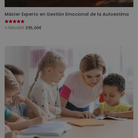
Máster Experto en Gestión Emocional de la Autoestima
El
El
1.580,00
€
395,00
€
Valorado
con
precio
precio
5.00
de 5
original
actual
era:
es:
1.580,00€.
395,00€.