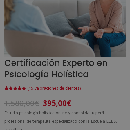
Certificación Experto en
Psicología Holística
(
15
valoraciones de clientes)
Valorado
15
con
4.93
de
El
El
1.580,00
€
395,00
€
5 en base
a
precio
precio
valoracione
Estudia psicología holística online y consolida tu perfil
s de
original
actual
clientes
profesional de terapeuta especializado con la Escuela ELBS.
era:
es:
¡Inscríbete!