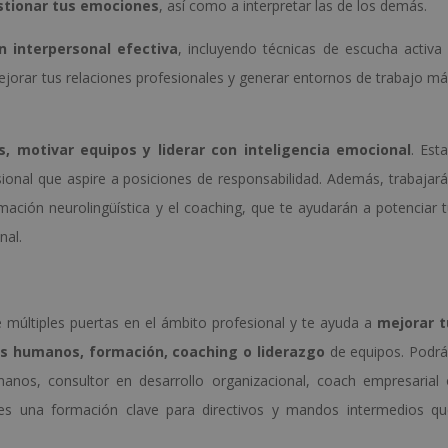
estionar tus emociones
, así como a interpretar las de los demás.
n interpersonal efectiva
, incluyendo técnicas de escucha activa
ejorar tus relaciones profesionales y generar entornos de trabajo m
s, motivar equipos y liderar con inteligencia emocional
. Est
ional que aspire a posiciones de responsabilidad. Además, trabajar
ación neurolingüística y el coaching, que te ayudarán a potenciar 
nal.
re múltiples puertas en el ámbito profesional y te ayuda a
mejorar t
s humanos, formación, coaching o liderazgo
de equipos. Podr
nos, consultor en desarrollo organizacional, coach empresarial
es una formación clave para directivos y mandos intermedios qu