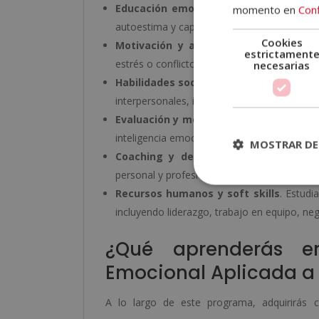
Educación emocional y autoconocimie
momento en
Conf
autoestima y capacidad de autogestión.
Cookies
Motivación y autorregulación emocio
estrictament
estrés o conflicto, aplicando estrategias de 
necesarias
Habilidades sociales, empatía y comun
interpersonales, incluyendo la escucha activa
Evaluación y mejora de la inteligencia
inteligencia emocional y diseñar planes de 
MOSTRAR DE
Coaching y desarrollo personal
. Apren
personal y profesional, tanto a nivel indivi
Recursos humanos y soft skills
. Estudi
incluyendo liderazgo, trabajo en equipo, ne
¿Qué aprenderás en
Emocional Aplicada a
A lo largo de este programa, adquirirás 