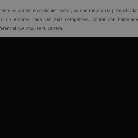
nte valoradas en cualquier sector, ya que mejoran la productivida
 En un entorno cada vez más competitivo, contar con habilidade
erencial que impulse tu carrera.