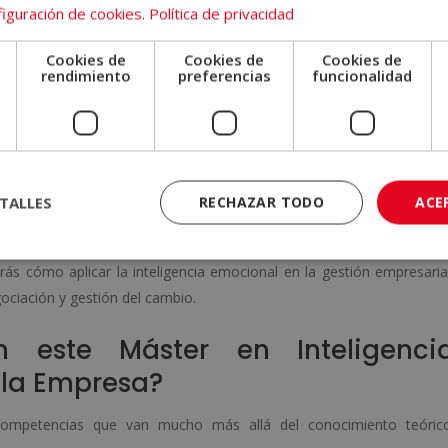
nto
. Trabajarás herramientas para mejorar tu conciencia emociona
iguración de cookies
.
Política de privacidad
Cookies de
Cookies de
Cookies de
nal
. Descubrirás cómo gestionar tus emociones en situaciones d
e
rendimiento
preferencias
funcionalidad
autocontrol.
icación
. Desarrollarás competencias clave para mejorar tus relacion
, la asertividad y la comunicación no verbal.
 emocional
. Conocerás herramientas y métodos para medir tu nivel 
mejora.
TALLES
RECHAZAR TODO
ACE
derás a aplicar técnicas de coaching para potenciar el desarrol
dual como en equipos.
arás cómo aplicar la inteligencia emocional en la gestión empresaria
gociación y gestión del cambio.
 este Máster en Inteligenci
 la Empresa?
competencias que van mucho más allá del conocimiento teórico