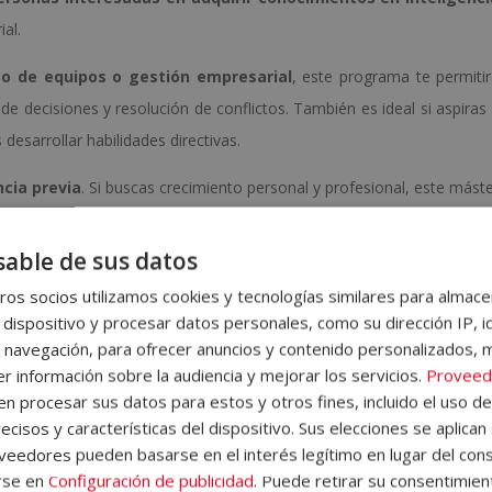
al.
go de equipos o gestión empresarial
, este programa te permiti
 decisiones y resolución de conflictos. También es ideal si aspiras
desarrollar habilidades directivas.
cia previa
. Si buscas crecimiento personal y profesional, este mást
y gestionar las emociones en cualquier contexto.
able de sus datos
áster
os socios utilizamos cookies y tecnologías similares para almace
ra ofrecerte una formación completa y progresiva en inteligenc
 dispositivo y procesar datos personales, como su dirección IP, i
os son los principales bloques que estudiarás:
 navegación, para ofrecer anuncios y contenido personalizados, 
r información sobre la audiencia y mejorar los servicios.
Proveed
ional
. Comenzarás entendiendo qué es la inteligencia, qué son l
 procesar sus datos para estos y otros fines, incluido el uso d
iento humano, incluyendo teorías clave y modelos reconocidos.
ecisos y características del dispositivo. Sus elecciones se aplican 
nderás cómo evolucionan las emociones a lo largo de la vida y có
eedores pueden basarse en el interés legítimo en lugar del cons
 equilibrio emocional.
rse en
Configuración de publicidad
. Puede retirar su consentimien