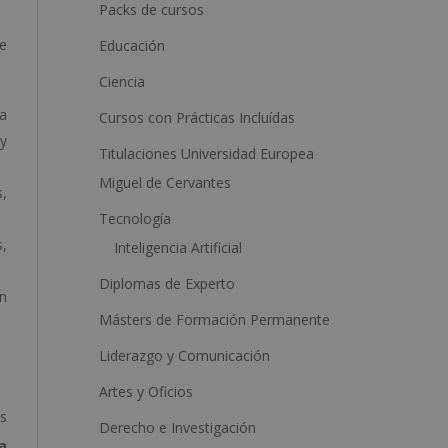
a
Packs de cursos
t
ue
Educación
i
Ciencia
v
na
Cursos con Prácticas Incluídas
e
 y
:
Titulaciones Universidad Europea
Miguel de Cervantes
s,
Tecnología
s,
Inteligencia Artificial
Diplomas de Experto
én
Másters de Formación Permanente
Liderazgo y Comunicación
Artes y Oficios
as
Derecho e Investigación
a