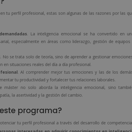
a?
 en tu perfil profesional, estas son algunas de las razones por las q
e demandadas
. La inteligencia emocional se ha convertido en u
rial, especialmente en áreas como liderazgo, gestión de equipos
l
. No se trata solo de teoría, sino de aprender a gestionar emocione
 en situaciones reales del día a día profesional.
fesional
. Al comprender mejor tus emociones y las de los demá
ntar tu productividad y fortalecer tus relaciones laborales.
te máster no solo aborda la inteligencia emocional, sino tambi
atía, la asertividad y la gestión del cambio.
o este programa?
otenciar tu perfil profesional a través del desarrollo de competenci
ersonas interesadas en adquirir conocimientos en inteligenci