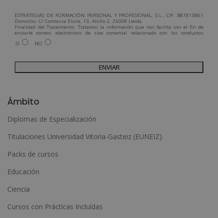
ESTRATEGIAS DE FORMACIÓN PERSONAL Y PROFESIONAL, S.L., CIF: B87813861
Domicilio: C/ Comtessa Elvira, 13, Altillo 2, 25008 Lleida.
Finalidad del Tratamiento: Tratamos la información que nos facilita con el fin de
enviarle correos electrónicos de tipo comercial relacionado con los productos
ofrecidos y otros tipo de productos que fueran de su interés.
SÍ
NO
Legitimación del tratamiento: Consentimiento del interesado.
Derechos: Puede ejercitar sus derechos identificándose suficientemente,
dirigiéndose a la dirección admin@grupoesneca.com.
Para más información consulte nuestra Política de Privacidad.
Desea recibir información comercial (vía telefónica y/o email):
A
l
Ámbito
t
Diplomas de Especialización
e
Titulaciones Universidad Vitoria-Gasteiz (EUNEIZ)
r
n
Packs de cursos
a
Educación
t
Ciencia
i
Cursos con Prácticas Incluídas
v