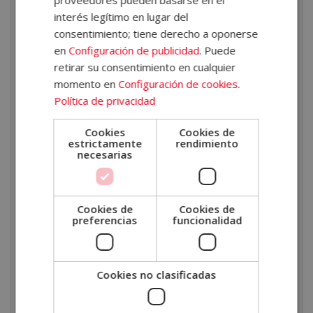
Además, conocerás los principios metodológicos que
interés legítimo en lugar del
sustentan la
pedagogía Waldorf
, incluyendo la
consentimiento; tiene derecho a oponerse
importancia del juego libre, las actividades artísticas, el
en
Configuración de publicidad
. Puede
retirar su consentimiento en cualquier
trabajo manual, la conexión con la naturaleza y el
momento en
Configuración de cookies
.
respeto por los ritmos individuales de cada niño.
Política de privacidad
También profundizarás en conceptos fundamentales
como
los septenios, los temperamentos y el
Cookies
Cookies de
estrictamente
rendimiento
enfoque holístico del desarrollo humano
.
necesarias
Otro aspecto destacado del programa es el análisis de
las diferentes
áreas del desarrollo infantil
: motor,
Cookies de
Cookies de
sensorial, cognitivo, lingüístico y socioemocional. Esto
preferencias
funcionalidad
te permitirá obtener una visión integral del aprendizaje
y comprender cómo se interrelacionan todos estos
Cookies no clasificadas
procesos dentro de la práctica educativa.
Salidas profesionales