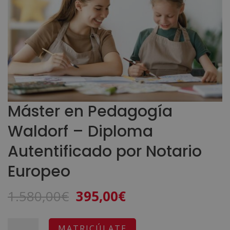
Máster en Pedagogía
Waldorf – Diploma
Autentificado por Notario
Europeo
El
El
1.580,00
€
395,00
€
precio
precio
original
actual
Máster
A
MATRICÚLATE