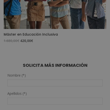
Máster en Educación Inclusiva
El
El
1.680,00
€
420,00
€
precio
precio
original
actual
era:
es:
1.680,00€.
420,00€.
SOLICITA MÁS INFORMACIÓN
Nombre (*)
Apellidos (*)