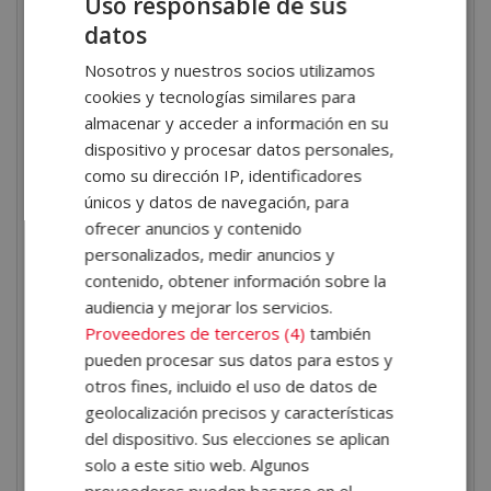
Uso responsable de sus
Los tres septenios del desarrollo humano
.
datos
Estudiarás las características específicas de la
primera infancia, la infancia media y la adolescencia
Nosotros y nuestros socios utilizamos
desde la perspectiva Waldorf.
cookies y tecnologías similares para
almacenar y acceder a información en su
¿Qué aprenderás en este
dispositivo y procesar datos personales,
como su dirección IP, identificadores
máster?
únicos y datos de navegación, para
ofrecer anuncios y contenido
Durante el desarrollo de la formación adquirirás una
personalizados, medir anuncios y
comprensión profunda de los
procesos evolutivos
contenido, obtener información sobre la
que intervienen en el crecimiento infantil
.
audiencia y mejorar los servicios.
Aprenderás a identificar las características propias de
Proveedores de terceros (4)
también
pueden procesar sus datos para estos y
cada etapa del desarrollo y a reconocer cómo influyen
otros fines, incluido el uso de datos de
los factores familiares, emocionales, sociales y
geolocalización precisos y características
educativos en la construcción de la personalidad y el
del dispositivo. Sus elecciones se aplican
aprendizaje.
solo a este sitio web. Algunos
proveedores pueden basarse en el