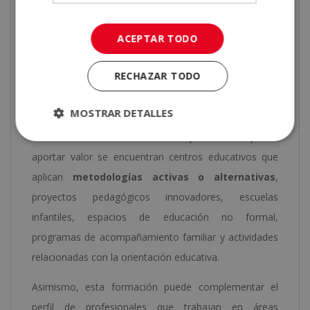
Los conocimientos adquiridos en este máster pueden
ACEPTAR TODO
resultar de interés para quienes desarrollan o desean
desarrollar su actividad profesional en
ámbitos
RECHAZAR TODO
relacionados con la educación, la formación y el
acompañamiento al desarrollo infantil
.
MOSTRAR DETALLES
Entre los entornos donde esta especialización puede
aportar valor se encuentran centros educativos que
aplican
metodologías activas o alternativas
,
proyectos pedagógicos innovadores, escuelas
infantiles, espacios de educación no formal,
programas de acompañamiento familiar y actividades
relacionadas con la orientación educativa.
Asimismo, esta formación puede complementar el
perfil de profesionales que trabajan en áreas