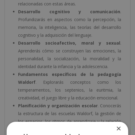
relacionadas con estas áreas.
Desarrollo cognitivo y comunicación
.
Profundizarás en aspectos como la percepción, la
memoria, la inteligencia, las teorías del desarrollo
cognitivo y la adquisición del lenguaje.
Desarrollo socioafectivo, moral y sexual
.
Aprenderás cómo se construyen las emociones, la
personalidad, la socialización, la moralidad y la
identidad durante la infancia y la adolescencia.
Fundamentos específicos de la pedagogía
Waldorf
. Explorarás conceptos como los
temperamentos, los septenios, la euritmia, la
creatividad, el juego libre y la educación emocional.
Planificación y organización escolar
. Conocerás
la estructura de las escuelas Waldorf, la gestión de
los espacios, los ritmos de aprendizaje y la relación
×
entre profesorado, alumnado y familias.