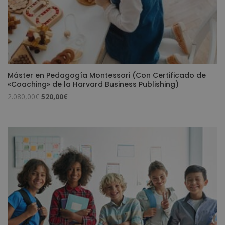
Máster en Pedagogía Montessori (Con Certificado de
«Coaching» de la Harvard Business Publishing)
El
El
2.080,00
€
520,00
€
precio
precio
original
actual
era:
es:
2.080,00€.
520,00€.