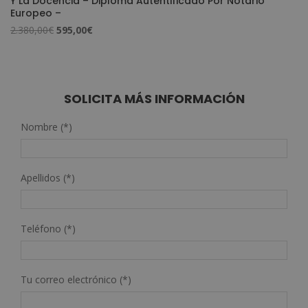
Y La Docencia – Diploma Autentificado Por Notario
Europeo –
El
El
2.380,00
€
595,00
€
precio
precio
original
actual
era:
es:
2.380,00€.
595,00€.
SOLICITA MÁS INFORMACIÓN
Nombre (*)
Apellidos (*)
Teléfono (*)
Tu correo electrónico (*)