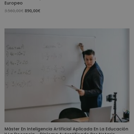
Europeo
El
El
3.560,00
€
890,00
€
precio
precio
original
actual
era:
es:
3.560,00€.
890,00€.
Máster En Inteligencia Artificial Aplicada En La Educación