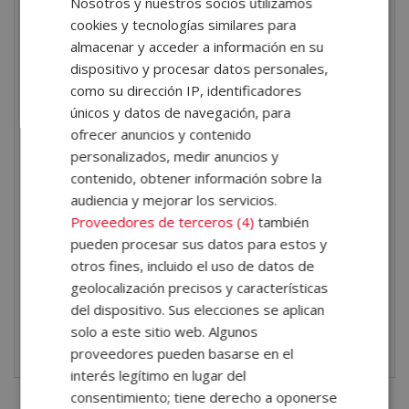
Nosotros y nuestros socios utilizamos
cookies y tecnologías similares para
El curso
Experto en Microsoft Copilot
tiene una
almacenar y acceder a información en su
carga lectiva de
300 horas
en modalidad
online
, con
dispositivo y procesar datos personales,
acceso durante
un año
(prorrogable).
como su dirección IP, identificadores
únicos y datos de navegación, para
Una vez finalizados los estudios y superadas las
ofrecer anuncios y contenido
pruebas de evaluación, el alumno recibirá un diploma
personalizados, medir anuncios y
que certifica el «
EXPERTO EN MICROSOFT COPILOT
«,
contenido, obtener información sobre la
audiencia y mejorar los servicios.
de ELBS ESCUELA DE LIDERAZGO, avalada por
Proveedores de terceros (4)
también
nuestra condición de socios de la CECAP, máxima
pueden procesar sus datos para estos y
institución española en formación y de calidad. Los
otros fines, incluido el uso de datos de
diplomas, además, llevan el sello de Notario Europeo,
geolocalización precisos y características
del dispositivo. Sus elecciones se aplican
que da fe de la validez, contenidos y autenticidad del
solo a este sitio web. Algunos
título a nivel nacional e internacional.
proveedores pueden basarse en el
interés legítimo en lugar del
consentimiento; tiene derecho a oponerse