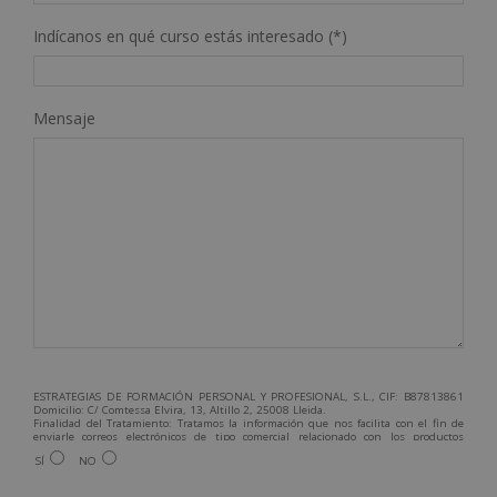
Indícanos en qué curso estás interesado (*)
Mensaje
ESTRATEGIAS DE FORMACIÓN PERSONAL Y PROFESIONAL, S.L., CIF: B87813861
Domicilio: C/ Comtessa Elvira, 13, Altillo 2, 25008 Lleida.
Finalidad del Tratamiento: Tratamos la información que nos facilita con el fin de
enviarle correos electrónicos de tipo comercial relacionado con los productos
ofrecidos y otros tipo de productos que fueran de su interés.
SÍ
NO
Legitimación del tratamiento: Consentimiento del interesado.
Derechos: Puede ejercitar sus derechos identificándose suficientemente,
dirigiéndose a la dirección admin@grupoesneca.com.