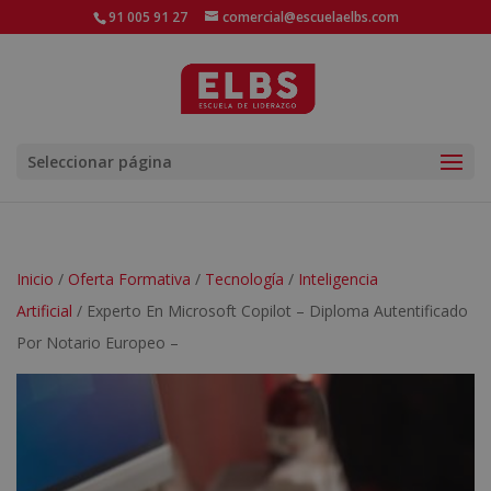
91 005 91 27
comercial@escuelaelbs.com
Seleccionar página
Inicio
/
Oferta Formativa
/
Tecnología
/
Inteligencia
Artificial
/ Experto En Microsoft Copilot – Diploma Autentificado
Por Notario Europeo –