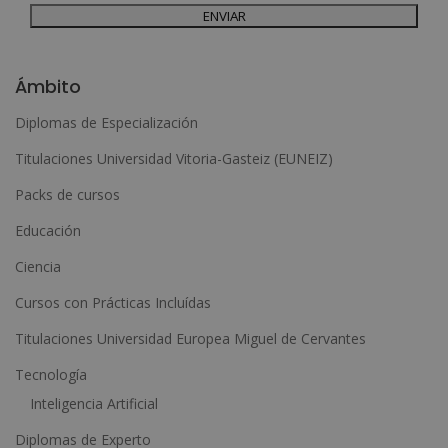
Para más información consulte nuestra Política de Privacidad.
Desea recibir información comercial (vía telefónica y/o email):
A
l
Ámbito
t
Diplomas de Especialización
e
Titulaciones Universidad Vitoria-Gasteiz (EUNEIZ)
r
n
Packs de cursos
a
Educación
t
Ciencia
i
Cursos con Prácticas Incluídas
v
e
Titulaciones Universidad Europea Miguel de Cervantes
:
Tecnología
Inteligencia Artificial
Diplomas de Experto