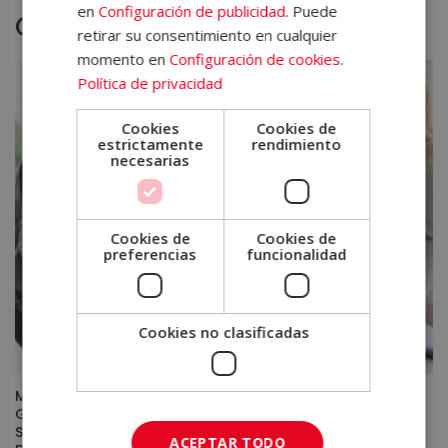
en
Configuración de publicidad
. Puede
Otras titulaciones
retirar su consentimiento en cualquier
momento en
Configuración de cookies
.
Política de privacidad
Cookies
Cookies de
estrictamente
rendimiento
necesarias
Cookies de
Cookies de
preferencias
funcionalidad
Cookies no clasificadas
Máster en Project Manager + Máster en IA Aplicada a la
Gestión de Proyectos (con Doble Certificado de
Strategy Planning and Execution y Business Plan
ACEPTAR TODO