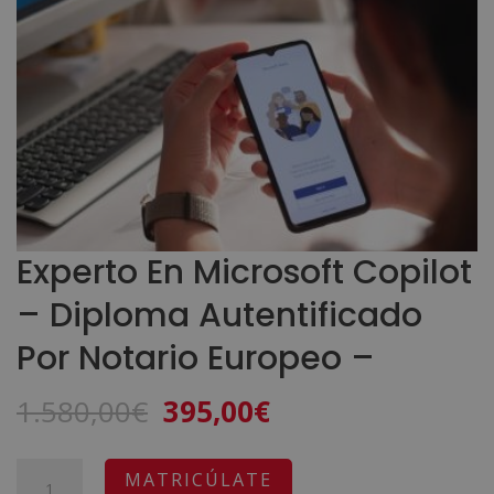
Experto En Microsoft Copilot
– Diploma Autentificado
Por Notario Europeo –
El
El
1.580,00
€
395,00
€
precio
precio
original
actual
Experto
A
MATRICÚLATE