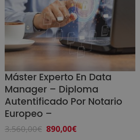
Máster Experto En Data
Manager – Diploma
Autentificado Por Notario
Europeo –
El
El
3.560,00
€
890,00
€
precio
precio