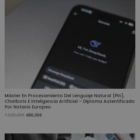
3.560,00€.
890,00€.
Máster En Procesamiento Del Lenguaje Natural (Pln),
Chatbots E Inteligencia Artificial – Diploma Autentificado
Por Notario Europeo
El
El
1.920,00
€
480,00
€
precio
precio
original
actual
era:
es: