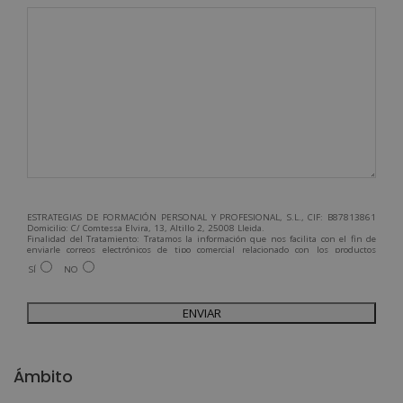
ESTRATEGIAS DE FORMACIÓN PERSONAL Y PROFESIONAL, S.L., CIF: B87813861
Domicilio: C/ Comtessa Elvira, 13, Altillo 2, 25008 Lleida.
Finalidad del Tratamiento: Tratamos la información que nos facilita con el fin de
enviarle correos electrónicos de tipo comercial relacionado con los productos
ofrecidos y otros tipo de productos que fueran de su interés.
SÍ
NO
Legitimación del tratamiento: Consentimiento del interesado.
Derechos: Puede ejercitar sus derechos identificándose suficientemente,
dirigiéndose a la dirección admin@grupoesneca.com.
Para más información consulte nuestra Política de Privacidad.
Desea recibir información comercial (vía telefónica y/o email):
A
l
Ámbito
t