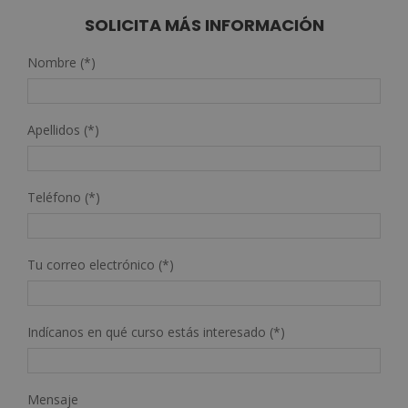
2.380,00€.
595,00€.
SOLICITA MÁS INFORMACIÓN
Nombre (*)
Apellidos (*)
Teléfono (*)
Tu correo electrónico (*)
Indícanos en qué curso estás interesado (*)
Mensaje