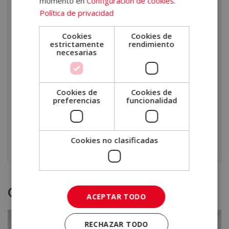
momento en
Configuración de cookies
.
Política de privacidad
Data Manager
Data Analyst / Analista de Datos
Cookies
Cookies de
estrictamente
rendimiento
Responsable de Calidad de Datos
necesarias
Consultor de Business Intelligence (BI)
Gestor de Bases de Datos
Especialista en Gobernanza y Seguridad de la
Cookies de
Cookies de
preferencias
funcionalidad
Información
Project Manager en Transformación Digital
Consultor en Estrategia y Análisis de Datos
Cookies no clasificadas
Otras titulaciones
ACEPTAR TODO
RECHAZAR TODO