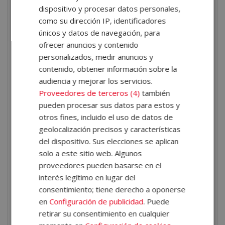
Garantizar la calidad, seguridad y trazabilidad de la
dispositivo y procesar datos personales,
información.
como su dirección IP, identificadores
Aplicar técnicas de análisis y visualización para la
únicos y datos de navegación, para
ofrecer anuncios y contenido
toma de decisiones empresariales.
personalizados, medir anuncios y
Comprender los principios del Big Data, la analítica
contenido, obtener información sobre la
avanzada y la gobernanza de datos.
audiencia y mejorar los servicios.
Liderar proyectos de transformación digital basados
Proveedores de terceros (4)
también
en el uso inteligente de la información.
pueden procesar sus datos para estos y
otros fines, incluido el uso de datos de
Te convertirás en un profesional clave
en la era
geolocalización precisos y características
de los datos: analítico, estratégico y capaz de conectar
del dispositivo. Sus elecciones se aplican
la tecnología con los objetivos de negocio.
solo a este sitio web. Algunos
proveedores pueden basarse en el
Salidas profesionales
interés legítimo en lugar del
consentimiento; tiene derecho a oponerse
El Máster abre las puertas a una amplia variedad de
en
Configuración de publicidad
. Puede
posiciones en el ámbito tecnológico, analítico y
retirar su consentimiento en cualquier
empresarial, tales como: