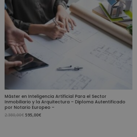
1.920,00€.
480,00€.
Máster en Inteligencia Artificial Para el Sector
Inmobiliario y la Arquitectura – Diploma Autentificado
por Notario Europeo –
El
El
2.380,00
€
595,00
€
precio
precio
original
actual
era:
es: