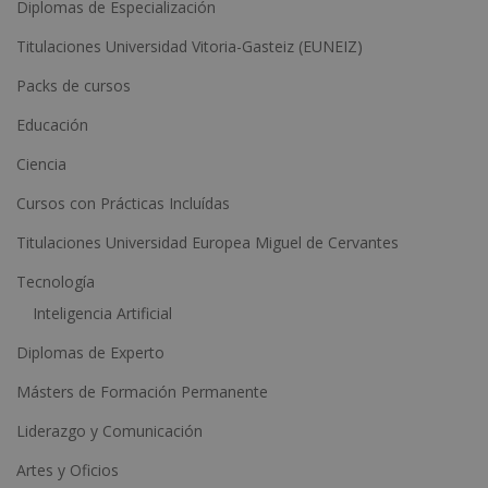
Diplomas de Especialización
e
Titulaciones Universidad Vitoria-Gasteiz (EUNEIZ)
r
n
Packs de cursos
a
Educación
t
Ciencia
i
Cursos con Prácticas Incluídas
v
e
Titulaciones Universidad Europea Miguel de Cervantes
:
Tecnología
Inteligencia Artificial
Diplomas de Experto
Másters de Formación Permanente
Liderazgo y Comunicación
Artes y Oficios