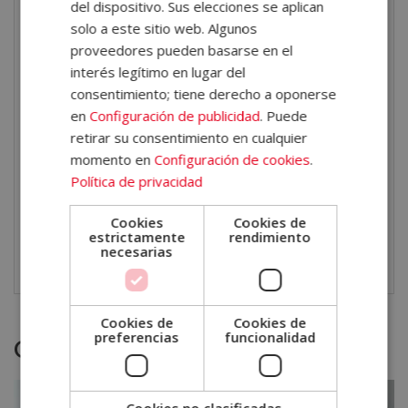
Creación de modelos predictivos y optimización de
del dispositivo. Sus elecciones se aplican
campañas publicitarias.
solo a este sitio web. Algunos
proveedores pueden basarse en el
Dirección de proyectos innovadores en marketing
interés legítimo en lugar del
digital y data-driven marketing.
consentimiento; tiene derecho a oponerse
en
Configuración de publicidad
. Puede
Con esta formación tendrás la oportunidad de
retirar su consentimiento en cualquier
convertirte en un profesional de referencia en el
momento en
Configuración de cookies
.
ámbito de la inteligencia artificial aplicada al marketing,
Política de privacidad
con el respaldo de un diploma autentificado por
Cookies
Cookies de
Notario Europeo, válido a nivel nacional e
estrictamente
rendimiento
necesarias
internacional.
Cookies de
Cookies de
preferencias
funcionalidad
Otras titulaciones
Cookies no clasificadas