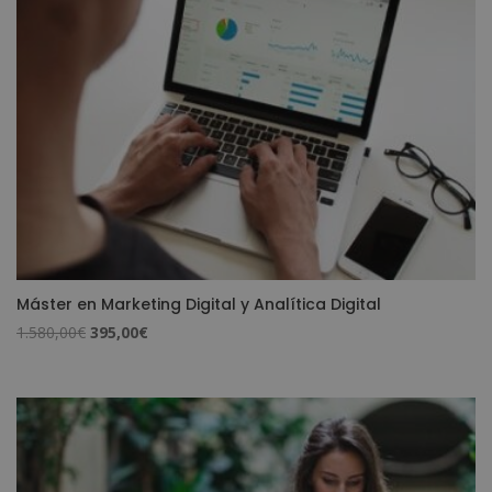
Máster en Marketing Digital y Analítica Digital
El
El
1.580,00
€
395,00
€
precio
precio
original
actual
era:
es:
1.580,00€.
395,00€.