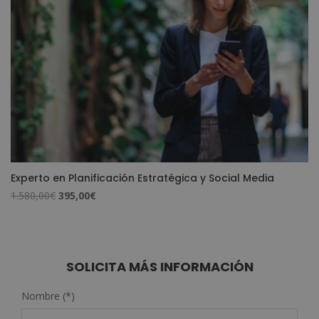
Experto en Planificación Estratégica y Social Media
El
El
1.580,00
€
395,00
€
precio
precio
original
actual
era:
es:
1.580,00€.
395,00€.
SOLICITA MÁS INFORMACIÓN
Nombre (*)