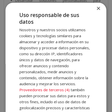
Desarrollar soluciones personalizadas para
×
optimizar campañas de marketing.
Crear modelos predictivos mediante herramientas
Uso responsable de sus
“no code”.
datos
Evaluar y mejorar estrategias de marketing usando
Nosotros y nuestros socios utilizamos
técnicas de inteligencia artificial.
cookies y tecnologías similares para
almacenar y acceder a información en su
Salidas profesionales
dispositivo y procesar datos personales,
como su dirección IP, identificadores
Este máster abre un amplio abanico de oportunidades
únicos y datos de navegación, para
laborales, entre ellas:
ofrecer anuncios y contenido
personalizados, medir anuncios y
Desarrollo de estrategias de marketing basadas en
contenido, obtener información sobre la
inteligencia artificial.
audiencia y mejorar los servicios.
Consultoría y asesoría en soluciones de IA para
Proveedores de terceros (4)
también
empresas.
pueden procesar sus datos para estos y
Gestión de proyectos de análisis de datos y
otros fines, incluido el uso de datos de
predicción de comportamiento de clientes.
geolocalización precisos y características