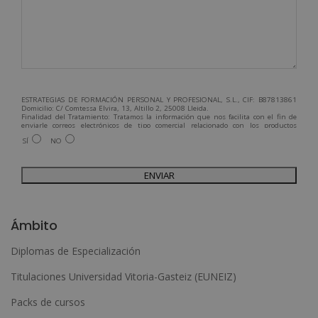
ESTRATEGIAS DE FORMACIÓN PERSONAL Y PROFESIONAL, S.L., CIF: B87813861
Domicilio: C/ Comtessa Elvira, 13, Altillo 2, 25008 Lleida.
Finalidad del Tratamiento: Tratamos la información que nos facilita con el fin de
enviarle correos electrónicos de tipo comercial relacionado con los productos
ofrecidos y otros tipo de productos que fueran de su interés.
SÍ
NO
Legitimación del tratamiento: Consentimiento del interesado.
Derechos: Puede ejercitar sus derechos identificándose suficientemente,
dirigiéndose a la dirección admin@grupoesneca.com.
Para más información consulte nuestra Política de Privacidad.
Desea recibir información comercial (vía telefónica y/o email):
A
l
Ámbito
t
Diplomas de Especialización
e
Titulaciones Universidad Vitoria-Gasteiz (EUNEIZ)
r
n
Packs de cursos