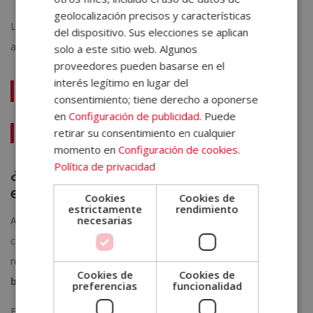
geolocalización precisos y características
Los planes de promoción de la salud permiten ofrecer una
del dispositivo. Sus elecciones se aplican
atención más organizada y personalizada.
solo a este sitio web. Algunos
proveedores pueden basarse en el
interés legítimo en lugar del
Te puede interesar:
consentimiento; tiene derecho a oponerse
en
Configuración de publicidad
. Puede
retirar su consentimiento en cualquier
Qué necesitas para ser auxiliar técnico veterinario
momento en
Configuración de cookies
.
Política de privacidad
¿Por qué apostar por la prevención
en la práctica veterinaria?
Cookies
Cookies de
estrictamente
rendimiento
necesarias
Adoptar la medicina preventiva en la veterinaria como eje
central transforma la práctica clínica. Se pasa de un modelo
reactivo a uno proactivo, donde la prioridad es
preservar el
Cookies de
Cookies de
bienestar
antes de que aparezcan complicaciones.
preferencias
funcionalidad
El impacto se refleja en
animales más saludables
,