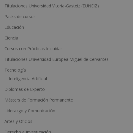
Titulaciones Universidad Vitoria-Gasteiz (EUNEIZ)
r
n
Packs de cursos
a
Educación
t
Ciencia
i
Cursos con Prácticas Incluídas
v
e
Titulaciones Universidad Europea Miguel de Cervantes
:
Tecnología
Inteligencia Artificial
Diplomas de Experto
Másters de Formación Permanente
Liderazgo y Comunicación
Artes y Oficios
Derecho e Investigación