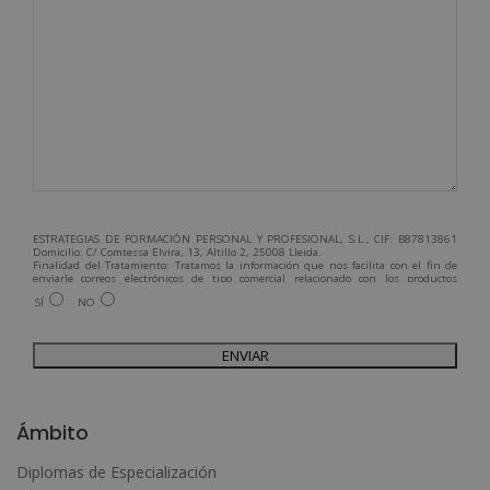
ESTRATEGIAS DE FORMACIÓN PERSONAL Y PROFESIONAL, S.L., CIF: B87813861
Domicilio: C/ Comtessa Elvira, 13, Altillo 2, 25008 Lleida.
Finalidad del Tratamiento: Tratamos la información que nos facilita con el fin de
enviarle correos electrónicos de tipo comercial relacionado con los productos
ofrecidos y otros tipo de productos que fueran de su interés.
SÍ
NO
Legitimación del tratamiento: Consentimiento del interesado.
Derechos: Puede ejercitar sus derechos identificándose suficientemente,
dirigiéndose a la dirección admin@grupoesneca.com.
Para más información consulte nuestra Política de Privacidad.
Desea recibir información comercial (vía telefónica y/o email):
A
l
Ámbito
t
Diplomas de Especialización
e