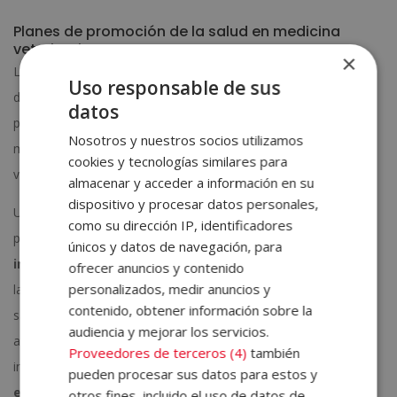
Planes de promoción de la salud en medicina
veterinaria
×
Los planes de promoción de la salud son una evolución natural
Uso responsable de sus
dentro de la medicina preventiva en la veterinaria. Estos
datos
programas permiten
organizar el seguimiento del animal
Nosotros y nuestros socios utilizamos
mediante calendarios personalizados de revisiones,
cookies y tecnologías similares para
vacunaciones y pruebas diagnósticas.
almacenar y acceder a información en su
dispositivo y procesar datos personales,
Un plan de salud bien diseñado tiene en cuenta la edad del
como su dirección IP, identificadores
paciente. En cachorros y gatitos, el enfoque se centra en
únicos y datos de navegación, para
inmunización
, socialización y control de parásitos. En adultos,
ofrecer anuncios y contenido
personalizados, medir anuncios y
la atención se dirige hacia el mantenimiento del
peso ideal
, la
contenido, obtener información sobre la
salud dental y la prevención de enfermedades crónicas. En
audiencia y mejorar los servicios.
animales senior, el monitoreo se vuelve más exhaustivo,
Proveedores de terceros (4)
también
incluyendo análisis de sangre, control cardiovascular y
pueden procesar sus datos para estos y
evaluación articular
.
otros fines, incluido el uso de datos de