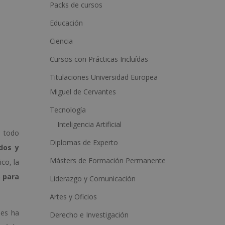
a
Packs de cursos
t
Educación
i
Ciencia
v
Cursos con Prácticas Incluídas
e
:
Titulaciones Universidad Europea
Miguel de Cervantes
Tecnología
Inteligencia Artificial
e todo
Diplomas de Experto
dos y
Másters de Formación Permanente
ico, la
o para
Liderazgo y Comunicación
Artes y Oficios
les ha
Derecho e Investigación