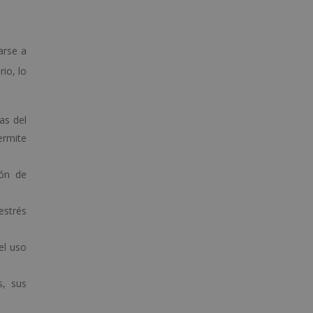
arse a
io, lo
as del
ermite
ión de
estrés
 el uso
, sus