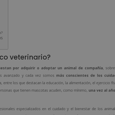
o?
BS
ico veterinario?
uestan por adquirir o adoptar un animal de compañía
, sobr
mos avanzado y cada vez somos
más conscientes de los cuida
entre los que destacan la educación, la alimentación, el ejercicio fís
as personas que tienen mascotas acuden, como mínimo,
una vez al añ
sionales especializados en el cuidado y el bienestar de los anima