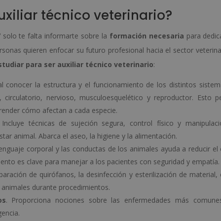
xiliar técnico veterinario?
solo te falta informarte sobre la
formación necesaria
para dedic
sonas quieren enfocar su futuro profesional hacia el sector veterinar
tudiar para ser auxiliar técnico veterinario
:
l conocer la estructura y el funcionamiento de los distintos sistem
o, circulatorio, nervioso, musculoesquelético y reproductor. Esto p
prender cómo afectan a cada especie.
 Incluye técnicas de sujeción segura, control físico y manipulac
tar animal. Abarca el aseo, la higiene y la alimentación.
enguaje corporal y las conductas de los animales ayuda a reducir el 
iento es clave para manejar a los pacientes con seguridad y empatía.
eparación de quirófanos, la desinfección y esterilización de material,
s animales durante procedimientos.
os
. Proporciona nociones sobre las enfermedades más comunes
gencia.