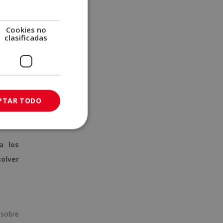
adren,
pueden
Cookies no
clasificadas
go que
de los
PTAR TODO
ez,
ser
a los
solver
 sobre