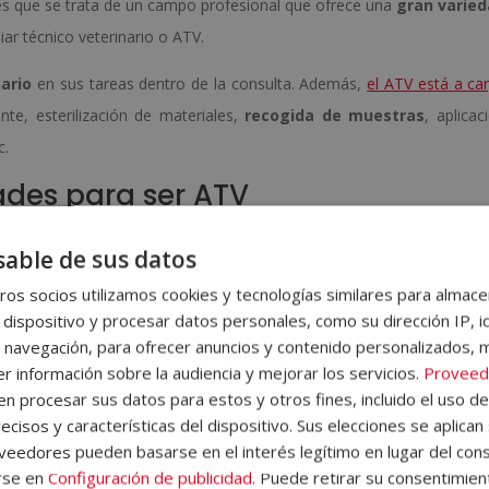
es que se trata de un campo profesional que ofrece una
gran varied
liar técnico veterinario o ATV.
nario
en sus tareas dentro de la consulta. Además,
el ATV está a ca
nte, esterilización de materiales,
recogida de muestras
, aplicac
c.
des para ser ATV
an una serie
de aptitudes y habilidades básicas
para cumplir c
able de sus datos
rabajo con confianza. Veamos pues cuáles son.
os socios utilizamos cookies y tecnologías similares para almace
 animales
 dispositivo y procesar datos personales, como su dirección IP, i
 navegación, para ofrecer anuncios y contenido personalizados, 
l principal requisito para ser atv. Además, tener interés e
iniciativa 
r información sobre la audiencia y mejorar los servicios.
Proveed
s en el sector
de la salud y el bienestar animal es otro punto a fav
 procesar sus datos para estos y otros fines, incluido el uso d
s peludos.
ecisos y características del dispositivo. Sus elecciones se aplican 
eedores pueden basarse en el interés legítimo en lugar del cons
rse en
Configuración de publicidad
. Puede retirar su consentimien