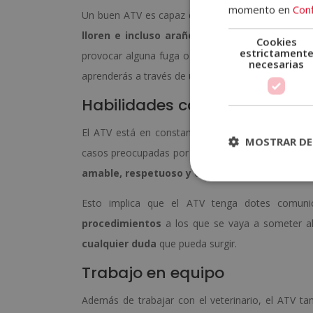
momento en
Conf
Un buen ATV es capaz de
empatizar con los an
lloren e incluso arañen
ante una situación que
Cookies
estrictament
provocar alguna fuga o que se muevan reiterada
necesarias
aprenderás a través de una formación especializad
Habilidades comunicativas
El ATV está en constante contacto con el veteri
MOSTRAR DE
casos preocupadas por la salud de estas. Es impo
amable, respetuoso y comprensivo con los d
Esto implica que el ATV tenga dotes comuni
procedimientos
a los que se vaya a someter a
cualquier duda
que pueda surgir.
Trabajo en equipo
Además de trabajar con el veterinario, el ATV t