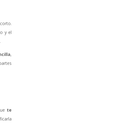
corto.
o y el
.
ncilla
,
 partes
 que
te
icarla