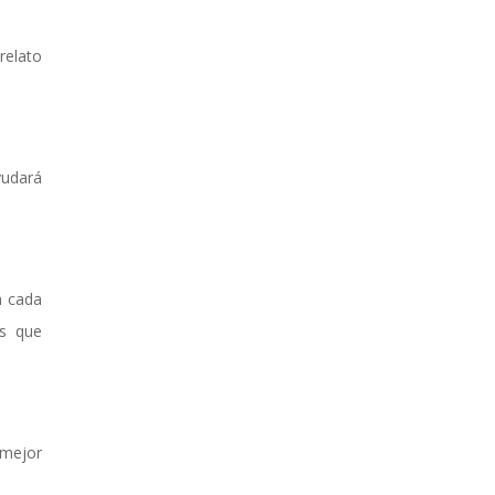
relato
yudará
n cada
os que
 mejor