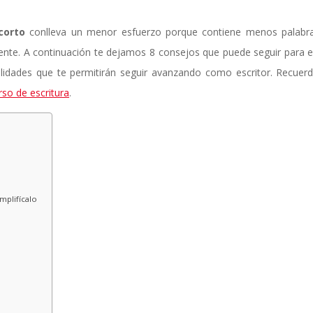
corto
conlleva un menor esfuerzo porque contiene menos palabra
ciente. A continuación te dejamos 8 consejos que puede seguir para es
ilidades que te permitirán seguir avanzando como escritor. Recuer
rso de escritura
.
mplifícalo