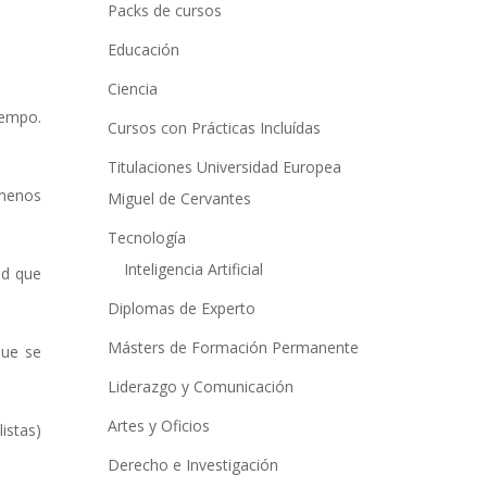
a
Packs de cursos
t
Educación
i
Ciencia
v
iempo.
Cursos con Prácticas Incluídas
e
:
Titulaciones Universidad Europea
 menos
Miguel de Cervantes
Tecnología
Inteligencia Artificial
ad que
Diplomas de Experto
Másters de Formación Permanente
que se
Liderazgo y Comunicación
Artes y Oficios
listas)
Derecho e Investigación