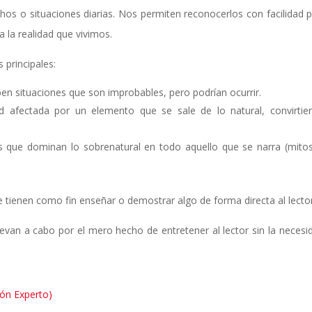
hos o situaciones diarias. Nos permiten reconocerlos con facilidad 
a la realidad que vivimos.
 principales:
ben situaciones que son improbables, pero podrían ocurrir.
ad afectada por un elemento que se sale de lo natural, convirtie
os que dominan lo sobrenatural en todo aquello que se narra (mitos
 tienen como fin enseñar o demostrar algo de forma directa al lector
evan a cabo por el mero hecho de entretener al lector sin la necesi
ión Experto)