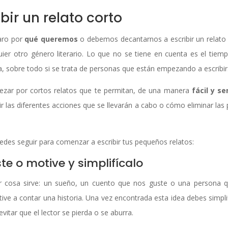
bir un relato corto
laro por
qué queremos
o debemos decantarnos a escribir un relato 
er otro género literario. Lo que no se tiene en cuenta es el tiemp
, sobre todo si se trata de personas que están empezando a escribir
pezar por cortos relatos que te permitan, de una manera
fácil y se
dir las diferentes acciones que se llevarán a cabo o cómo eliminar las
des seguir para comenzar a escribir tus pequeños relatos:
e o motive y simplifícalo
uier cosa sirve: un sueño, un cuento que nos guste o una persona
ive a contar una historia. Una vez encontrada esta idea debes simplif
vitar que el lector se pierda o se aburra.