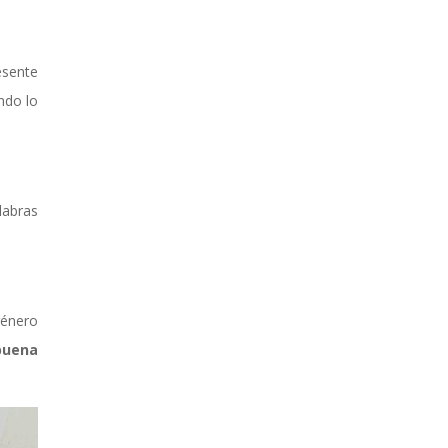
esente
ndo lo
labras
género
buena