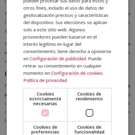
pueden procesar sus datos para estos y
competencias, podrás sacar mayor provecho de la entrevista.
otros fines, incluido el uso de datos de
En este caso, te quedará planificar el encuentro adaptado a
geolocalización precisos y características
del dispositivo. Sus elecciones se aplican
cada caso para después comparar y extraer conclusiones
solo a este sitio web. Algunos
decisivas.
proveedores pueden basarse en el
interés legítimo en lugar del
Por otro lado, ten en cuenta que los
procesos de selección
consentimiento; tiene derecho a oponerse
más efectivos
incluyen pruebas y cuestionarios para conocer
en
Configuración de publicidad
. Puede
mejor al solicitante y dar en el clavo.
retirar su consentimiento en cualquier
Realiza un seguimiento
momento en
Configuración de cookies
.
Política de privacidad
Finalmente, a las
fases del proceso de selección de
Cookies
Cookies de
personal
mencionadas no puede faltarle el seguimiento del
estrictamente
rendimiento
necesarias
candidato. Valorar su desempeño, compromiso y satisfacción
con la empresa es la máxima demostración de que su elección
ha sido la más acertada.
Cookies de
Cookies de
preferencias
funcionalidad