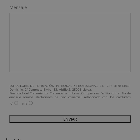
Mensaje
ESTRATEGIAS DE FORMACIÓN PERSONAL Y PROFESIONAL, S.L., CIF: B87813861
Domicilio: C/ Comtessa Elvira, 13, Altillo 2, 25008 Lleida.
Finalidad del Tratamiento: Tratamos la información que nos facilita con el fin de
enviarle correos electrónicos de tipo comercial relacionado con los productos
ofrecidos y otros tipo de productos que fueran de su interés.
SÍ
NO
Legitimación del tratamiento: Consentimiento del interesado.
Derechos: Puede ejercitar sus derechos identificándose suficientemente,
dirigiéndose a la dirección admin@grupoesneca.com.
Para más información consulte nuestra Política de Privacidad.
Desea recibir información comercial (vía telefónica y/o email):
A
l