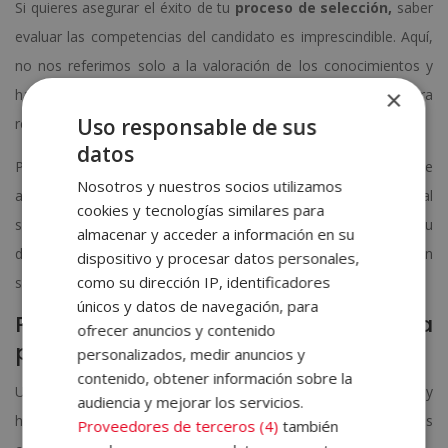
Si quieres asegurar el éxito de tu
proceso de
selección,
saber
evaluar las competencias del candidato es imprescindible. Aquí,
no nos referimos solo a la valoración de los conocimientos y
×
habilidades adquiridas, sino también a las capacidades para
Uso responsable de sus
responder a situaciones que se dan en el ámbito laboral.
datos
Para valorar la actitud y capacidad de la persona tendrás que
Nosotros y nuestros socios utilizamos
analizar los tres saberes: saber, saber ser y saber hacer. Lo cual
cookies y tecnologías similares para
se traduce a los conocimientos técnicos del aspirante, su
almacenar y acceder a información en su
disposición y sus capacidades de aplicar las competencias en
dispositivo y procesar datos personales,
como su dirección IP, identificadores
situaciones reales.
únicos y datos de navegación, para
Prepara la entrevista y utiliza
ofrecer anuncios y contenido
pruebas de selección
personalizados, medir anuncios y
contenido, obtener información sobre la
Una vez tengas claras las necesidades del puesto a cubrir y
audiencia y mejorar los servicios.
hayas planificado el proceso de selección así como valorado las
Proveedores de terceros (4)
también