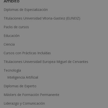
Ámbito
t
Diplomas de Especialización
e
Titulaciones Universidad Vitoria-Gasteiz (EUNEIZ)
r
n
Packs de cursos
a
Educación
t
Ciencia
i
Cursos con Prácticas Incluídas
v
e
Titulaciones Universidad Europea Miguel de Cervantes
:
Tecnología
Inteligencia Artificial
Diplomas de Experto
Másters de Formación Permanente
Liderazgo y Comunicación