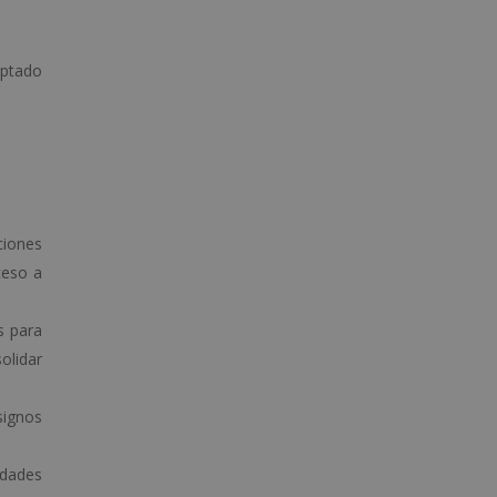
aptado
ciones
ceso a
s para
olidar
signos
idades