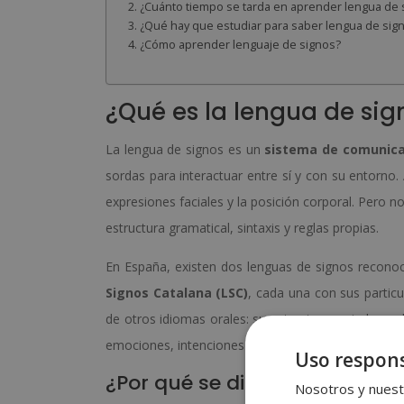
¿Cuánto tiempo se tarda en aprender lengua de 
¿Qué hay que estudiar para saber lengua de sig
¿Cómo aprender lenguaje de signos?
¿Qué es la lengua de sig
La lengua de signos es un
sistema de comunicac
sordas para interactuar entre sí y con su entorno.
expresiones faciales y la posición corporal. Pero n
estructura gramatical, sintaxis y reglas propias.
En España, existen dos lenguas de signos reconoc
Signos Catalana (LSC)
, cada una con sus particu
de otros idiomas orales: su estructura es indepen
emociones, intenciones y matices culturales.
Uso respons
¿Por qué se dice lengua de s
Nosotros y nuestr