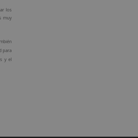
ar los
es muy
ambién
d para
s y el