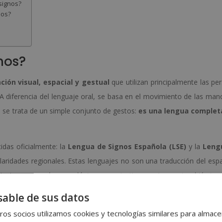
signos?
nos?
nos?
ión visual, espacial y gestual
que utilizan principalmente las pe
 A diferencia del lenguaje oral, se basa en el movimiento de las mano
o se trata de un simple conjunto de gestos:
es una lengua complet
idas oficialmente: la
Lengua de Signos Española (LSE)
y la
Leng
laridades regionales. Estas lenguajes no son una traducción del espa
diente y responde a una lógica comunicativa propia, que también tra
able de sus datos
ignos y no lenguaje?
os socios utilizamos cookies y tecnologías similares para almace