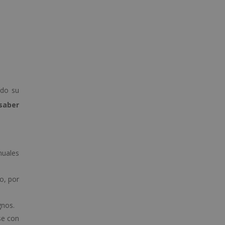
ndo su
saber
nuales
o, por
gnos.
se con