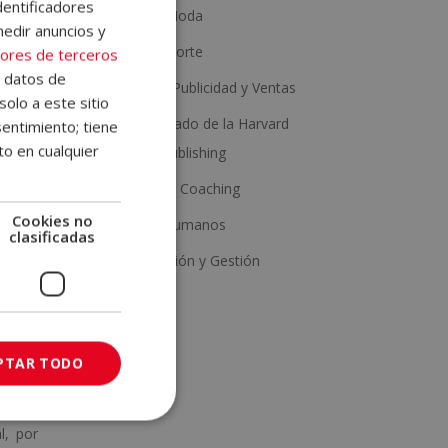
dentificadores
Estética y Moda
que no
medir anuncios y
arnos,
Salud y Deporte
ores de terceros
e datos de
Marketing, Publicidad y Ventas
solo a este sitio
reglas
Con Certificado de la Harvard
entimiento; tiene
dar su
to en cualquier
Business Publishing
Psicología y Coaching
Cookies no
Recursos Humanos
clasificadas
Administración y Gestión
ar, la
 horas
PTAR TODO
ulario
l, por