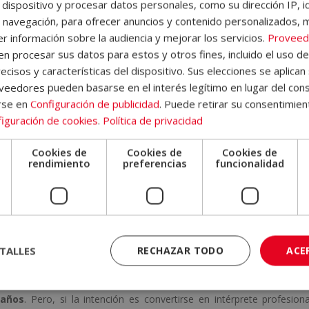
 dispositivo y procesar datos personales, como su dirección IP, i
intamente los términos «lenguaje» y «lengua», es importante saber 
 navegación, para ofrecer anuncios y contenido personalizados, 
a la capacidad general que tenemos los seres humanos para comunic
r información sobre la audiencia y mejorar los servicios.
Proveed
o y compartido de signos que permiten esa comunicación.
 procesar sus datos para estos y otros fines, incluido el uso d
ecisos y características del dispositivo. Sus elecciones se aplican 
 ya que se trata de un idioma completo, con gramática, vocabulario y 
eedores pueden basarse en el interés legítimo en lugar del cons
 el francés. Reconocerla como lengua es, además, una forma de vali
rse en
Configuración de publicidad
. Puede retirar su consentimien
iguración de cookies
.
Política de privacidad
orda.
 en aprender lengua de signos?
Cookies de
Cookies de
Cookies de
e
rendimiento
preferencias
funcionalidad
ignos
depende de varios factores
: el nivel que se quiera alcanz
la exposición al entorno signante.
a mantener conversaciones sencillas, con una dedicación de 2 a 3
nos 6 meses.
TALLES
RECHAZAR TODO
ACE
ado
que incluya comprensión fluida, matices gramaticales y vocab
 años
. Pero, si la intención es convertirse en intérprete profesiona