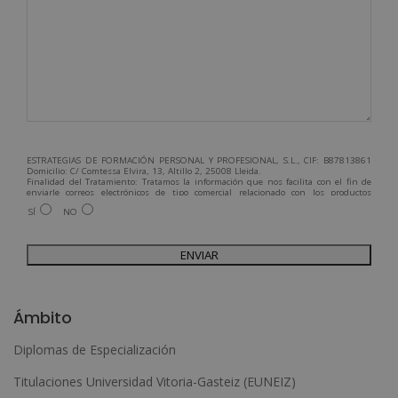
ESTRATEGIAS DE FORMACIÓN PERSONAL Y PROFESIONAL, S.L., CIF: B87813861
Domicilio: C/ Comtessa Elvira, 13, Altillo 2, 25008 Lleida.
Finalidad del Tratamiento: Tratamos la información que nos facilita con el fin de
enviarle correos electrónicos de tipo comercial relacionado con los productos
ofrecidos y otros tipo de productos que fueran de su interés.
SÍ
NO
Legitimación del tratamiento: Consentimiento del interesado.
Derechos: Puede ejercitar sus derechos identificándose suficientemente,
dirigiéndose a la dirección admin@grupoesneca.com.
Para más información consulte nuestra Política de Privacidad.
Desea recibir información comercial (vía telefónica y/o email):
A
l
Ámbito
t
Diplomas de Especialización
e
Titulaciones Universidad Vitoria-Gasteiz (EUNEIZ)
r