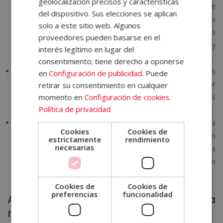
geolocalización precisos y características
temperatura del agua sea agradable. Háblale para que esté
del dispositivo. Sus elecciones se aplican
tranquilo y masajea su cuero cabelludo. Aunque no te hayas
solo a este sitio web. Algunos
parado a pensarlo, a los animales también les encantan los
proveedores pueden basarse en el
masajes. La asiduidad del baño dependerá mucho de la raza y
interés legítimo en lugar del
del pelaje de cada perro. Asesórate bien sobre ello.
consentimiento; tiene derecho a oponerse
Entre los
cuidados básicos de un perro
que
no debes
en
Configuración de publicidad
. Puede
olvidar, está
cepillar
su pelaje. Asegúrate de elegir el mejor
retirar su consentimiento en cualquier
momento en
Configuración de cookies
.
cepillo, según las necesidades de tu perro y sus
Política de privacidad
características.
Compra productos específicos para los perros. Los productos
Cookies
Cookies de
de este tipo serán los adecuados para su uso, evitando
estrictamente
rendimiento
necesarias
problemáticas y efectos nocivos. Usar productos pensados
para los humanos puede generar efectos indeseados en
nuestras mascotas: irritación de las mucosas, en la piel, etc.
Cookies de
Cookies de
preferencias
funcionalidad
Acude a tu veterinario de forma
regular