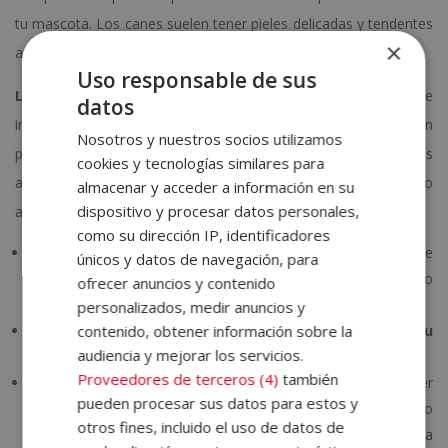
tu mascota. Los canes suelen tener pieles delicadas y tendentes
×
a las anomalías, especialmente cuando la edad avanza.
Uso responsable de sus
La higiene de los oídos y de los dientes
cierra este
datos
importante capítulo sobre la salud y cuidados básicos de un
Nosotros y nuestros socios utilizamos
perro en materia de higiene. A continuación te dejamos otros
cookies y tecnologías similares para
aspectos sobre los que tendrás que preguntar a tu veterinario o
almacenar y acceder a información en su
dispositivo y procesar datos personales,
a tu auxiliar de veterinario:
como su dirección IP, identificadores
Presta
atención a la caída del pelo
de tu perro. Tienes que
únicos y datos de navegación, para
asegurarte de que la pérdida tiene que ver con la muda y no
ofrecer anuncios y contenido
con otras circunstancias.
personalizados, medir anuncios y
contenido, obtener información sobre la
Pregunta a tu veterinario
cómo y cada cuánto bañar a tu
audiencia y mejorar los servicios.
perro
.
Proveedores de terceros (4)
también
Crea en tu mascota hábitos de higiene. El perro debe saber
pueden procesar sus datos para estos y
que es una rutina agradable. Para ello, intenta bañarlo
otros fines, incluido el uso de datos de
siempre a la misma hora y asegurándote de que la