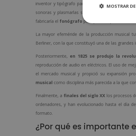
inventor y tipógrafo parisino que creó el
fonoau
MOSTRAR DE
sonoras y plasmarlas sobre papel ahumado. Sin
fabricaría el
fonógrafo
para poder reproducir son
La mayor efeméride de la producción musical t
Berliner, con la que constituyó una de las grandes 
Posteriormente,
en 1825 se produjo la revol
reproducción de audio en eléctricos. El uso de me
el mercado musical y propició su expansión pr
musical
como disciplina más parecida a la que co
Finalmente, a
finales del siglo XX
los procesos d
ordenadores, y han evolucionado hasta el día d
formato.
¿Por qué es importante e