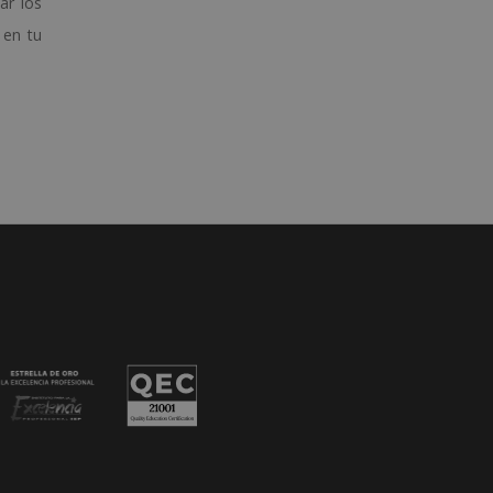
ar los
 en tu