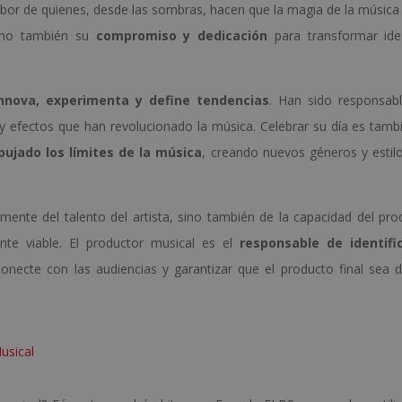
labor de quienes, desde las sombras, hacen que la magia de la música
 sino también su
compromiso y dedicación
para transformar id
innova, experimenta y define tendencias
. Han sido responsab
 y efectos que han revolucionado la música. Celebrar su día es tamb
ujado los límites de la música
, creando nuevos géneros y estil
ente del talento del artista, sino también de la capacidad del pro
nte viable. El productor musical es el
responsable de identifi
conecte con las audiencias y garantizar que el producto final sea d
usical