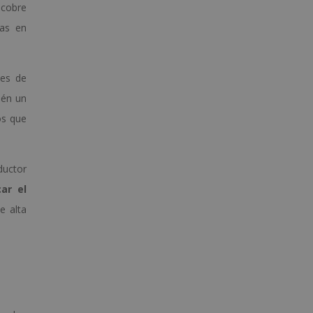
 cobre
eas en
les de
ién un
os que
ductor
car el
e alta