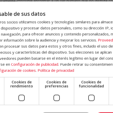
cticamente imposible encontrar a un ser humano que no disfrute con
able de sus datos
anta Cecilia
, quien es patrona de los músicos. Fue una mártir cri
os socios utilizamos cookies y tecnologías similares para almace
u otros instrumentos, motivo por el que se la vincula tan estrecham
 dispositivo y procesar datos personales, como su dirección IP, i
 navegación, para ofrecer anuncios y contenido personalizados, 
r información sobre la audiencia y mejorar los servicios.
Proveed
a fecha se remontan al Edimburgo de 1695 y, posteriormente, se uni
 procesar sus datos para estos y otros fines, incluido el uso d
mérica Latina, Brasil fue el primer país en conmemorarlo.
ecisos y características del dispositivo. Sus elecciones se aplican 
eedores pueden basarse en el interés legítimo en lugar del cons
de octubre
rse en
Configuración de publicidad
. Puede retirar su consentimien
iguración de cookies
.
Política de privacidad
os países, este día tan importante. De hecho, se considera que el 
imero de octubre y fue
organizado por el Consejo Internacional
Cookies de
Cookies de
Cookies de
e
rendimiento
preferencias
funcionalidad
onocido violinista y director de orquesta de origen ruso.
n musical
tan hasta la mitad del siglo XIX. Édouard-León Scott de Martinville 