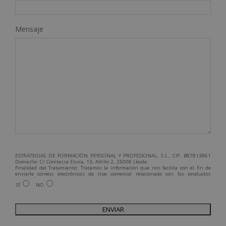
Mensaje
ESTRATEGIAS DE FORMACIÓN PERSONAL Y PROFESIONAL, S.L., CIF: B87813861
Domicilio: C/ Comtessa Elvira, 13, Altillo 2, 25008 Lleida.
Finalidad del Tratamiento: Tratamos la información que nos facilita con el fin de
enviarle correos electrónicos de tipo comercial relacionado con los productos
ofrecidos y otros tipo de productos que fueran de su interés.
SÍ
NO
Legitimación del tratamiento: Consentimiento del interesado.
Derechos: Puede ejercitar sus derechos identificándose suficientemente,
dirigiéndose a la dirección admin@grupoesneca.com.
Para más información consulte nuestra Política de Privacidad.
Desea recibir información comercial (vía telefónica y/o email):
A