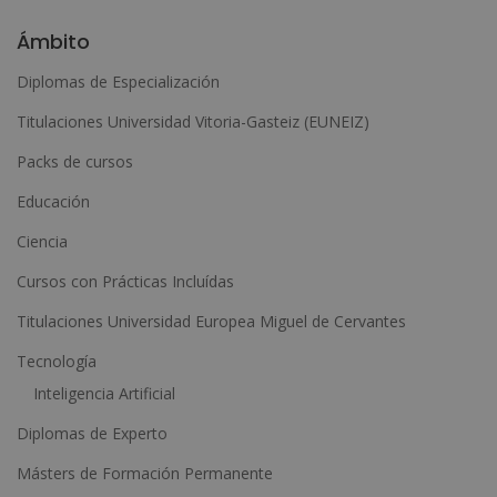
l
Ámbito
t
Diplomas de Especialización
e
Titulaciones Universidad Vitoria-Gasteiz (EUNEIZ)
r
n
Packs de cursos
a
Educación
t
Ciencia
i
Cursos con Prácticas Incluídas
v
e
Titulaciones Universidad Europea Miguel de Cervantes
:
Tecnología
Inteligencia Artificial
Diplomas de Experto
Másters de Formación Permanente