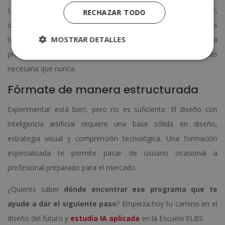
La inteligencia artificial plantea retos éticos: derechos de autor,
RECHAZAR TODO
originalidad, uso responsable de imágenes. Como diseñador, es
MOSTRAR DETALLES
tu responsabilidad conocer estos límites y actuar con criterio. La
profesionalidad no desaparece con la IA; se vuelve más
necesaria que nunca.
Fórmate de manera estructurada
Experimentar está bien, pero no es suficiente. El diseño con
inteligencia artificial requiere una base sólida en diseño,
estrategia visual y comprensión tecnológica. Una formación
especializada te permite pasar de usuario ocasional a
profesional preparado para el mercado.
¿Quieres saber
dónde encontrar ese programa que te
ayude a dar el siguiente paso
? Empieza hoy tu camino en el
diseño del futuro y
estudia IA aplicada
en la Escuela ELBS.