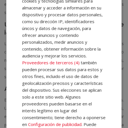
cookies y tecnologías similares para
en integrarla de forma estratégica en tu proceso creativo. Estos
almacenar y acceder a información en su
son
5 tips para empezar
:
dispositivo y procesar datos personales,
como su dirección IP, identificadores
Usar la IA como generadora de
únicos y datos de navegación, para
ideas, no como resultado final
ofrecer anuncios y contenido
personalizados, medir anuncios y
La IA es excelente para explorar conceptos, estilos y direcciones
contenido, obtener información sobre la
creativas. Utilízala en las primeras fases del proyecto, cuando
audiencia y mejorar los servicios.
necesitas inspiración o alternativas rápidas. Después,
Proveedores de terceros (4)
también
selecciona, ajusta y refina con tu criterio profesional. El valor
pueden procesar sus datos para estos y
otros fines, incluido el uso de datos de
sigue estando en tu decisión no en la imagen bruta.
geolocalización precisos y características
Aprende a escribir buenos prompts
del dispositivo. Sus elecciones se aplican
solo a este sitio web. Algunos
El resultado de la IA depende en gran parte de cómo le hablas.
proveedores pueden basarse en el
Un buen diseñador con IA sabe describir estilos, referencias,
interés legítimo en lugar del
emociones, composiciones y objetivos visuales. Escribir
consentimiento; tiene derecho a oponerse
en
Configuración de publicidad
. Puede
prompts es una habilidad creativa en sí misma y marca la