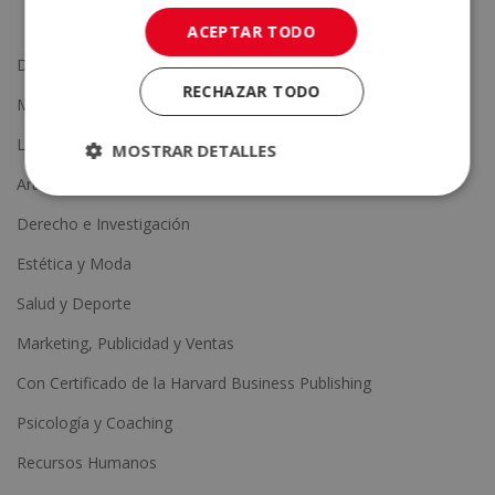
Inteligencia Artificial
ACEPTAR TODO
Diplomas de Experto
RECHAZAR TODO
Másters de Formación Permanente
Liderazgo y Comunicación
MOSTRAR DETALLES
Artes y Oficios
Derecho e Investigación
Estética y Moda
Salud y Deporte
Marketing, Publicidad y Ventas
Con Certificado de la Harvard Business Publishing
Psicología y Coaching
Recursos Humanos