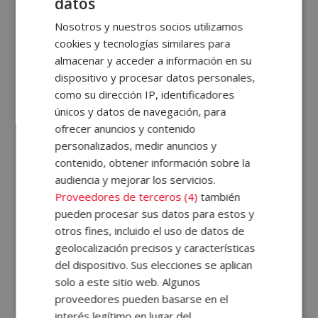
datos
Tu correo electrónico (*)
Nosotros y nuestros socios utilizamos
cookies y tecnologías similares para
almacenar y acceder a información en su
Indícanos en qué curso estás interesado (*)
dispositivo y procesar datos personales,
como su dirección IP, identificadores
únicos y datos de navegación, para
Mensaje
ofrecer anuncios y contenido
personalizados, medir anuncios y
contenido, obtener información sobre la
audiencia y mejorar los servicios.
Proveedores de terceros (4)
también
pueden procesar sus datos para estos y
otros fines, incluido el uso de datos de
geolocalización precisos y características
del dispositivo. Sus elecciones se aplican
solo a este sitio web. Algunos
proveedores pueden basarse en el
ESTRATEGIAS DE FORMACIÓN PERSONAL Y PROFESIONAL, S.L., CIF: B87813861
Domicilio: C/ Comtessa Elvira, 13, Altillo 2, 25008 Lleida.
interés legítimo en lugar del