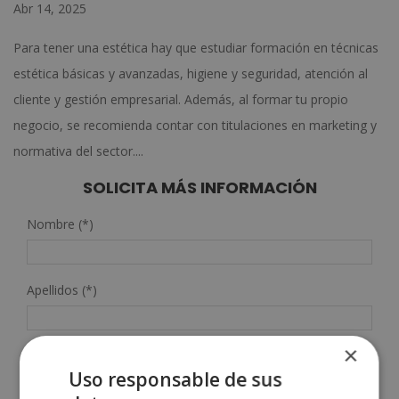
Abr 14, 2025
Para tener una estética hay que estudiar formación en técnicas
estética básicas y avanzadas, higiene y seguridad, atención al
cliente y gestión empresarial. Además, al formar tu propio
negocio, se recomienda contar con titulaciones en marketing y
normativa del sector....
SOLICITA MÁS INFORMACIÓN
Nombre (*)
Apellidos (*)
×
Teléfono (*)
Uso responsable de sus