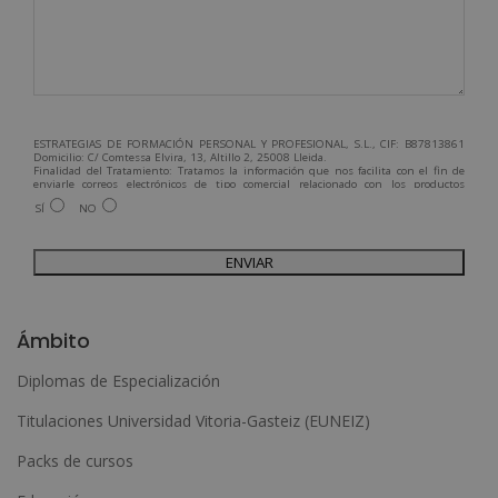
ESTRATEGIAS DE FORMACIÓN PERSONAL Y PROFESIONAL, S.L., CIF: B87813861
Domicilio: C/ Comtessa Elvira, 13, Altillo 2, 25008 Lleida.
Finalidad del Tratamiento: Tratamos la información que nos facilita con el fin de
enviarle correos electrónicos de tipo comercial relacionado con los productos
ofrecidos y otros tipo de productos que fueran de su interés.
SÍ
NO
Legitimación del tratamiento: Consentimiento del interesado.
Derechos: Puede ejercitar sus derechos identificándose suficientemente,
dirigiéndose a la dirección admin@grupoesneca.com.
Para más información consulte nuestra Política de Privacidad.
Desea recibir información comercial (vía telefónica y/o email):
A
l
Ámbito
t
Diplomas de Especialización
e
Titulaciones Universidad Vitoria-Gasteiz (EUNEIZ)
r
n
Packs de cursos
a