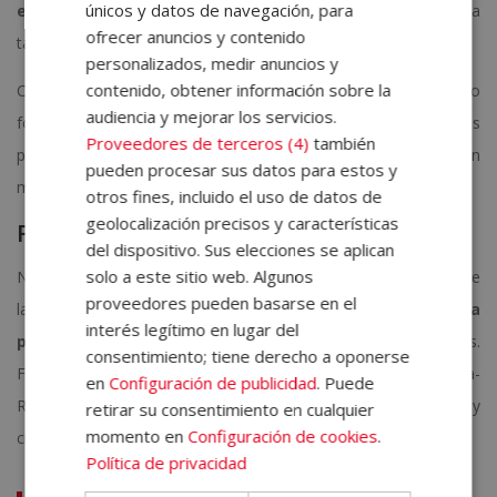
únicos y datos de navegación, para
estrategia de doble beneficio
: ellos crecen, y la empresa
ofrecer anuncios y contenido
también.
personalizados, medir anuncios y
contenido, obtener información sobre la
Crea
planes de desarrollo individualizados
, ofrece cursos o
audiencia y mejorar los servicios.
fomenta el aprendizaje transversal entre departamentos. Las
Proveedores de terceros (4)
también
personas que sienten que aprenden algo nuevo cada día son
pueden procesar sus datos para estos y
más proactivas, creativas y comprometidas.
otros fines, incluido el uso de datos de
geolocalización precisos y características
Promueve un clima laboral positivo
del dispositivo. Sus elecciones se aplican
solo a este sitio web. Algunos
Nadie se motiva en un entorno hostil o tenso. El ambiente
proveedores pueden basarse en el
laboral
influye directamente en la actitud, la
interés legítimo en lugar del
productividad y la salud emocional
de los empleados.
consentimiento; tiene derecho a oponerse
Fomenta la colaboración frente a la competencia interna-
en
Configuración de publicidad
. Puede
Refuerza los valores de respeto, empatía y trabajo en equipo, y
retirar su consentimiento en cualquier
momento en
Configuración de cookies
.
crea espacios para la desconexión.
Política de privacidad