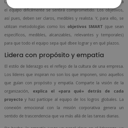
Un empleado que no sabe qué se espera de él o hacia dónde va
el equipo difícilmente se sentirá comprometido. Los objetivos,
así pues, deben ser claros, medibles y realista. Y, para ello, se
utilizan metodologías como los
objetivos SMART
(que sean
específicos, medibles, alcanzables, relevantes y temporales)
para que todo el equipo sepa qué dbee lograr y en qué plazos.
Lidera con propósito y empatía
El estilo de liderazgo es el reflejo de la cultura de una empresa.
Los líderes que inspiran no son los que imponen, sino aquellos
que guían con propósito y empatía. Comparte la visión de la
organización,
explica el «para qué» detrás de cada
proyecto
y haz partícipe al equipo de los logros globales. La
conexión emocional con la misión corporativa genera un
sentido de trascendencia que va más allá de las tareas diarias.