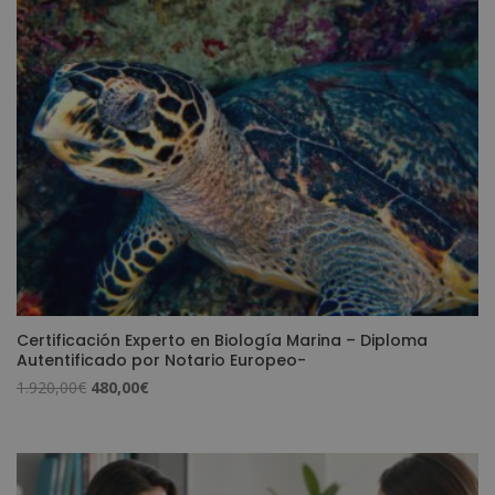
3.120,00€.
780,00€.
Certificación Experto en Biología Marina – Diploma
Autentificado por Notario Europeo-
El
El
1.920,00
€
480,00
€
precio
precio
original
actual
era:
es:
1.920,00€.
480,00€.