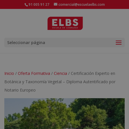
91 005 91 27
comercial@escuelaelbs.com
Seleccionar página
Inicio
/
Oferta Formativa
/
Ciencia
/ Certificación Experto en
Botánica y Taxonomía Vegetal – Diploma Autentificado por
Notario Europeo