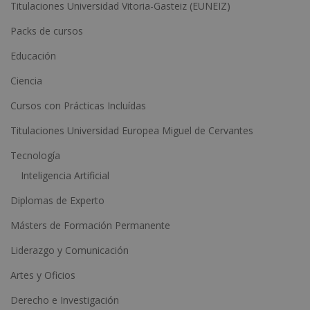
Titulaciones Universidad Vitoria-Gasteiz (EUNEIZ)
r
n
Packs de cursos
a
Educación
t
Ciencia
i
Cursos con Prácticas Incluídas
v
e
Titulaciones Universidad Europea Miguel de Cervantes
:
Tecnología
Inteligencia Artificial
Diplomas de Experto
Másters de Formación Permanente
Liderazgo y Comunicación
Artes y Oficios
Derecho e Investigación