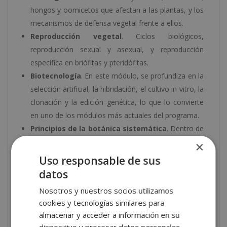
hongos y oomicetos que afectan a las plantas, y los
mecanismos de defensa vegetal frente a ellos.
Reproducción vegetal
. Ciclos biológicos,
reproducción sexual y asexual, y reproducción
específica en briófitas y pteridófitas.
Biotecnología
. En este módulo, se profundiza en la
selección artificial, la hibridación, el cultivo in vitro, la
clonación y la edición genética, lo que lo convierte
en uno de los módulos más actuales del programa.
Principios de la botánica sistemática
. Dentro de
esta unidad se estudian los tipos de clasificación, los
×
niveles taxonómicos y la nomenclatura botánica
Uso responsable de sus
científica.
datos
Filogenia vegetal
. Cladística, árboles filogenéticos,
Nosotros y nuestros socios utilizamos
uso de datos moleculares y el sistema APG.
cookies y tecnologías similares para
Grandes grupos vegetales
. Algas verdes,
almacenar y acceder a información en su
briófitas, pteridófitas, gimnospermas y