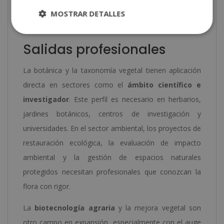
amenazadas, por qué se extinguen y qué estrategias
MOSTRAR DETALLES
se están aplicando para protegerlas.
Salidas profesionales
La botánica y la taxonomía vegetal tienen aplicación
directa en sectores como el
ámbito científico e
investigador
. Este perfil es necesario en herbarios,
jardines botánicos, centros de investigación y
universidades. En el sector ambiental, los proyectos de
restauración ecológica, la evaluación de impacto
ambiental y la gestión de espacios naturales
protegidos necesitan profesionales que conozcan la
flora con rigor.
La
biotecnología agraria
y la mejora vegetal son
otro campo en expansión, especialmente con el auge