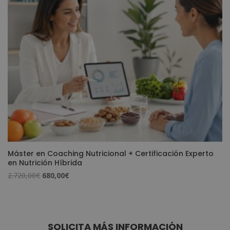
Máster en Coaching Nutricional + Certificación Experto
en Nutrición Híbrida
El
El
2.720,00
€
680,00
€
precio
precio
original
actual
era:
es:
2.720,00€.
680,00€.
SOLICITA MÁS INFORMACIÓN