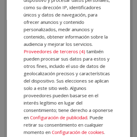
dispositivo y procesar datos personales,
angiospermas.
como su dirección IP, identificadores
Ecología vegetal y ecosistemas
. Factores
únicos y datos de navegación, para
ecológicos, relaciones planta-planta y planta-animal,
ofrecer anuncios y contenido
sucesión ecológica y productividad.
personalizados, medir anuncios y
Geobotánica
. Zonas de vegetación del planeta,
contenido, obtener información sobre la
audiencia y mejorar los servicios.
adaptaciones al medio y endemismos.
Proveedores de terceros (4)
también
Conservación vegetal
. Amenazas a la
pueden procesar sus datos para estos y
biodiversidad, especies en peligro, estrategias de
otros fines, incluido el uso de datos de
conservación y restauración ecológica.
geolocalización precisos y características
del dispositivo. Sus elecciones se aplican
¿Qué aprenderás con la
solo a este sitio web. Algunos
Certificación de Experto
proveedores pueden basarse en el
en Botánica y Taxonomía
interés legítimo en lugar del
consentimiento; tiene derecho a oponerse
Vegetal?
en
Configuración de publicidad
. Puede
retirar su consentimiento en cualquier
Cuando termines el programa, sabrás cómo funciona
momento en
Configuración de cookies
.
una planta desde dentro y cómo se defiende de los