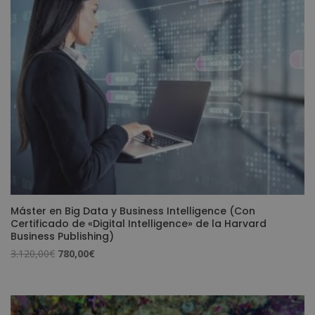
Máster en Big Data y Business Intelligence (Con
Certificado de «Digital Intelligence» de la Harvard
Business Publishing)
El
El
3.120,00
€
780,00
€
precio
precio
original
actual
era:
es: