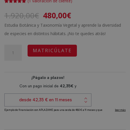
(
1
valoración de cliente)
Valorado
1
con
5.00
de
El
El
1.920,00
€
480,00
€
5 en base
a
valoración
precio
precio
de un
Estudia Botánica y Taxonomía Vegetal y aprende la diversidad
cliente
original
actual
de especies en distintos hábitats. ¡No te quedes atrás!
era:
es:
1.920,00€.
480,00€.
Certificación
A
MATRICÚLATE
Experto
l
en
t
Botánica
e
y
r
Taxonomía
n
Vegetal
a
-
t
Diploma
i
Autentificado
v