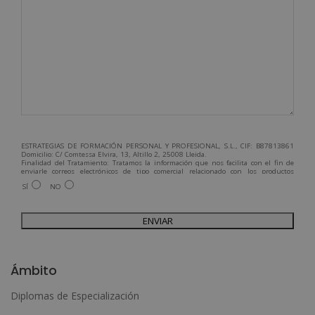
ESTRATEGIAS DE FORMACIÓN PERSONAL Y PROFESIONAL, S.L., CIF: B87813861
Domicilio: C/ Comtessa Elvira, 13, Altillo 2, 25008 Lleida.
Finalidad del Tratamiento: Tratamos la información que nos facilita con el fin de
enviarle correos electrónicos de tipo comercial relacionado con los productos
ofrecidos y otros tipo de productos que fueran de su interés.
SÍ
NO
Legitimación del tratamiento: Consentimiento del interesado.
Derechos: Puede ejercitar sus derechos identificándose suficientemente,
dirigiéndose a la dirección admin@grupoesneca.com.
Para más información consulte nuestra Política de Privacidad.
Desea recibir información comercial (vía telefónica y/o email):
A
l
Ámbito
t
Diplomas de Especialización
e