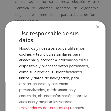
canina, así como su correcta elección y uso.
También se abordan aspectos de ergonomía,
seguridad e higiene laboral para trabajar de forma
eficaz y segura.
×
Marketing de ventas y merchandaising
.
Uso responsable de sus
Aprenderás a aplicar estrategias de marketing
datos
adaptadas al sector, combinando acciones de venta,
escaparatismo y segmentación de clientes. Este
Nosotros y nuestros socios utilizamos
bloque te ayudará a posicionar tu negocio o perfil
cookies y tecnologías similares para
profesional de forma estratégica y competitiva.
almacenar y acceder a información en su
dispositivo y procesar datos personales,
Técnicas avanzadas y de perfeccionamiento
.
como su dirección IP, identificadores
En la parte más especializada del plan de estudio
únicos y datos de navegación, para
trabajarás el arreglo de distintos tipos de mantos y
ofrecer anuncios y contenido
razas, incluyendo manto vedijoso, pelo duro, pelo
personalizados, medir anuncios y
largo y pelo blanco. Se tratan casos menos
contenido, obtener información sobre la
frecuentes, arreglos específicos por raza, técnicas
audiencia y mejorar los servicios.
estacionales y el cuidado estético del gato persa.
Proveedores de terceros (4)
también