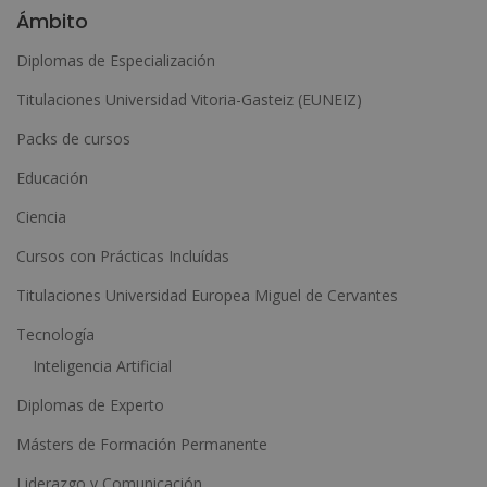
l
Ámbito
t
Diplomas de Especialización
e
Titulaciones Universidad Vitoria-Gasteiz (EUNEIZ)
r
n
Packs de cursos
a
Educación
t
Ciencia
i
Cursos con Prácticas Incluídas
v
e
Titulaciones Universidad Europea Miguel de Cervantes
:
Tecnología
Inteligencia Artificial
Diplomas de Experto
Másters de Formación Permanente
Liderazgo y Comunicación