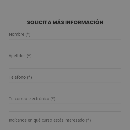
de 5
original
actual
era:
es:
2.380,00€.
595,00€.
SOLICITA MÁS INFORMACIÓN
Nombre (*)
Apellidos (*)
Teléfono (*)
Tu correo electrónico (*)
Indícanos en qué curso estás interesado (*)