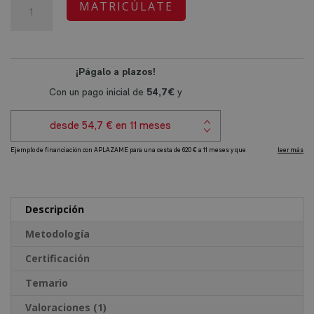
original
actual
Certificación
A
MATRICÚLATE
era:
es:
Experto
l
2.480,00€.
620,00€.
en
t
Peluquería
e
y
r
Estética
n
Canina
a
cantidad
t
i
v
e
Descripción
:
Metodología
Certificación
Temario
Valoraciones (1)