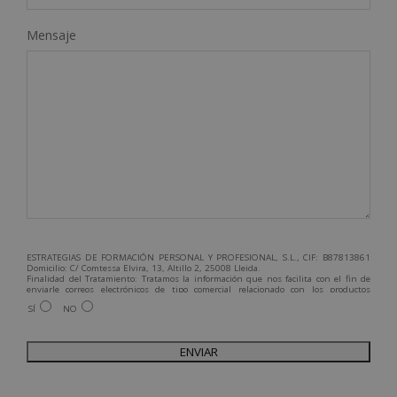
Mensaje
ESTRATEGIAS DE FORMACIÓN PERSONAL Y PROFESIONAL, S.L., CIF: B87813861
Domicilio: C/ Comtessa Elvira, 13, Altillo 2, 25008 Lleida.
Finalidad del Tratamiento: Tratamos la información que nos facilita con el fin de
enviarle correos electrónicos de tipo comercial relacionado con los productos
ofrecidos y otros tipo de productos que fueran de su interés.
SÍ
NO
Legitimación del tratamiento: Consentimiento del interesado.
Derechos: Puede ejercitar sus derechos identificándose suficientemente,
dirigiéndose a la dirección admin@grupoesneca.com.
Para más información consulte nuestra Política de Privacidad.
Desea recibir información comercial (vía telefónica y/o email):
A