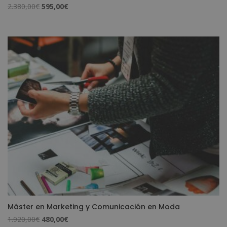
El
El
2.380,00
€
595,00
€
precio
precio
original
actual
era:
es:
2.380,00€.
595,00€.
Máster en Marketing y Comunicación en Moda
El
El
1.920,00
€
480,00
€