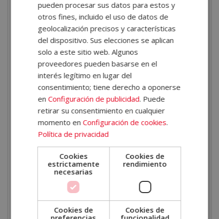
pueden procesar sus datos para estos y
¿Qué aprenderás en esta
otros fines, incluido el uso de datos de
Certificación Experto en
geolocalización precisos y características
del dispositivo. Sus elecciones se aplican
Peluquería y Estética
solo a este sitio web. Algunos
Canina?
proveedores pueden basarse en el
interés legítimo en lugar del
A lo largo de esta certificación aprenderás a dominar
consentimiento; tiene derecho a oponerse
las
técnicas necesarias para cuidar, mantener y
en
Configuración de publicidad
. Puede
retirar su consentimiento en cualquier
mejorar la estética del perro
, siempre desde una
momento en
Configuración de cookies
.
perspectiva profesional y respetuosa con el animal.
Política de privacidad
Conocerás en profundidad los distintos tipos de
manto y cómo tratarlos adecuadamente según sus
Cookies
Cookies de
estrictamente
rendimiento
características.
necesarias
Aprenderás a utilizar
productos cosméticos
específicos
, a aplicar tratamientos complementarios
Cookies de
Cookies de
y a ofrecer servicios avanzados como el spa canino.
preferencias
funcionalidad