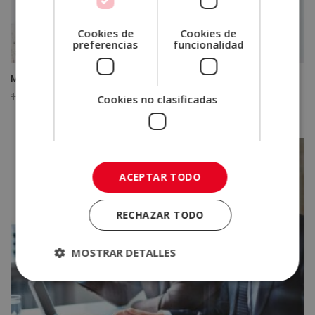
Cookies de
Cookies de
preferencias
funcionalidad
Máster Experto en Risoterapia
El
El
1.580,00
€
395,00
€
Cookies no clasificadas
precio
precio
original
actual
era:
es:
1.580,00€.
395,00€.
ACEPTAR TODO
RECHAZAR TODO
MOSTRAR DETALLES