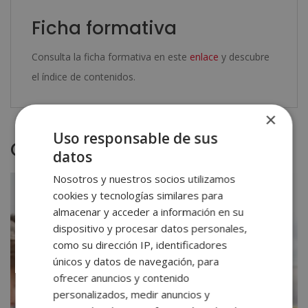
Ficha formativa
Consulta la ficha formativa en este
enlace
y descubre
el índice de contenidos.
×
Uso responsable de sus
Otras titulaciones
datos
Nosotros y nuestros socios utilizamos
cookies y tecnologías similares para
almacenar y acceder a información en su
dispositivo y procesar datos personales,
como su dirección IP, identificadores
únicos y datos de navegación, para
ofrecer anuncios y contenido
personalizados, medir anuncios y