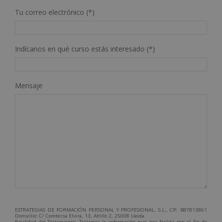
Tu correo electrónico (*)
Indícanos en qué curso estás interesado (*)
Mensaje
ESTRATEGIAS DE FORMACIÓN PERSONAL Y PROFESIONAL, S.L., CIF: B87813861
Domicilio: C/ Comtessa Elvira, 13, Altillo 2, 25008 Lleida.
Finalidad del Tratamiento: Tratamos la información que nos facilita con el fin de