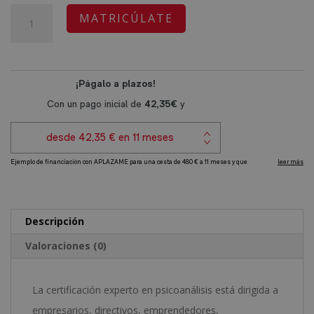
original
actual
Certificación
A
MATRICÚLATE
era:
es:
Experto
l
1.920,00€.
480,00€.
en
t
Psicoanálisis
e
-
r
Diploma
n
Autentificado
a
por
t
Notario
i
Europeo
v
-
e
Descripción
cantidad
:
Valoraciones (0)
La certificación experto en psicoanálisis está dirigida a
empresarios, directivos, emprendedores,