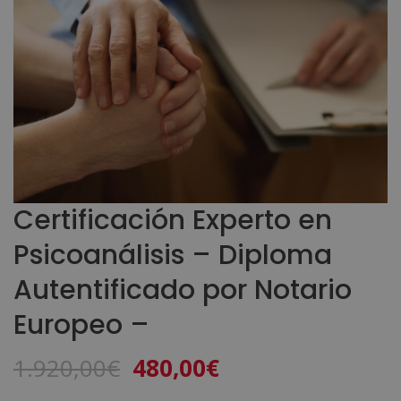
Certificación Experto en
Psicoanálisis – Diploma
Autentificado por Notario
Europeo –
El
El
1.920,00
€
480,00
€
precio
precio