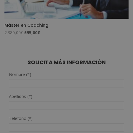
Máster en Coaching
El
El
2.380,00
€
595,00
€
precio
precio
original
actual
era:
es:
2.380,00€.
595,00€.
SOLICITA MÁS INFORMACIÓN
Nombre (*)
Apellidos (*)
Teléfono (*)