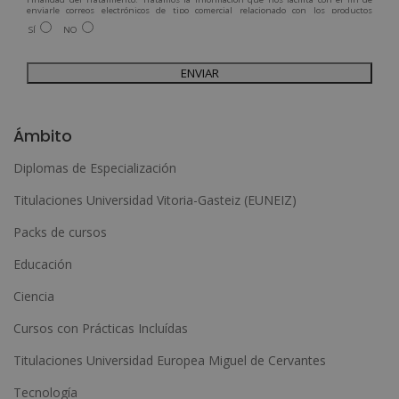
enviarle correos electrónicos de tipo comercial relacionado con los productos
ofrecidos y otros tipo de productos que fueran de su interés.
SÍ
NO
Legitimación del tratamiento: Consentimiento del interesado.
Derechos: Puede ejercitar sus derechos identificándose suficientemente,
dirigiéndose a la dirección admin@grupoesneca.com.
Para más información consulte nuestra Política de Privacidad.
Desea recibir información comercial (vía telefónica y/o email):
A
l
Ámbito
t
Diplomas de Especialización
e
Titulaciones Universidad Vitoria-Gasteiz (EUNEIZ)
r
n
Packs de cursos
a
Educación
t
Ciencia
i
Cursos con Prácticas Incluídas
v
e
Titulaciones Universidad Europea Miguel de Cervantes
:
Tecnología