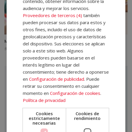
contenido, obtener información sobre la
audiencia y mejorar los servicios.
Proveedores de terceros (4)
también
pueden procesar sus datos para estos y
otros fines, incluido el uso de datos de
geolocalización precisos y características
Máster en Coaching Educativo
del dispositivo. Sus elecciones se aplican
El
El
3.560,00
€
890,00
€
solo a este sitio web. Algunos
precio
precio
proveedores pueden basarse en el
original
actual
interés legítimo en lugar del
era:
es:
consentimiento; tiene derecho a oponerse
3.560,00€.
890,00€.
en
Configuración de publicidad
. Puede
retirar su consentimiento en cualquier
momento en
Configuración de cookies
.
Política de privacidad
Cookies
Cookies de
estrictamente
rendimiento
necesarias