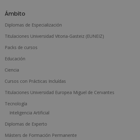
A
l
Ámbito
t
Diplomas de Especialización
e
Titulaciones Universidad Vitoria-Gasteiz (EUNEIZ)
r
n
Packs de cursos
a
Educación
t
Ciencia
i
Cursos con Prácticas Incluídas
v
e
Titulaciones Universidad Europea Miguel de Cervantes
:
Tecnología
Inteligencia Artificial
Diplomas de Experto
Másters de Formación Permanente