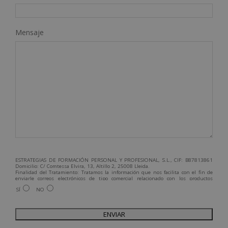
Mensaje
ESTRATEGIAS DE FORMACIÓN PERSONAL Y PROFESIONAL, S.L., CIF: B87813861
Domicilio: C/ Comtessa Elvira, 13, Altillo 2, 25008 Lleida.
Finalidad del Tratamiento: Tratamos la información que nos facilita con el fin de
enviarle correos electrónicos de tipo comercial relacionado con los productos
ofrecidos y otros tipo de productos que fueran de su interés.
SÍ
NO
Legitimación del tratamiento: Consentimiento del interesado.
Derechos: Puede ejercitar sus derechos identificándose suficientemente,
dirigiéndose a la dirección admin@grupoesneca.com.
Para más información consulte nuestra Política de Privacidad.
Desea recibir información comercial (vía telefónica y/o email):