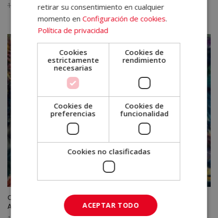
El
El
1.920,00
€
480,00
€
Valorado
retirar su consentimiento en cualquier
con
precio
precio
5.00
momento en
Configuración de cookies
.
de 5
original
actual
Política de privacidad
era:
es:
1.920,00€.
480,00€.
Cookies
Cookies de
estrictamente
rendimiento
necesarias
Cookies de
Cookies de
preferencias
funcionalidad
Cookies no clasificadas
Certificación Experto en Biología Marina – Diploma
ACEPTAR TODO
Autentificado por Notario Europeo-
El
El