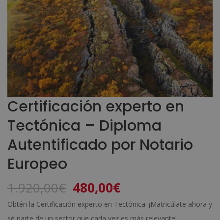
Certificación experto en
Tectónica – Diploma
Autentificado por Notario
Europeo
El
El
1.920,00
€
480,00
€
precio
precio
Obtén la Certificación experto en Tectónica. ¡Matricúlate ahora y
original
actual
sé parte de un sector que cada vez es más relevante!