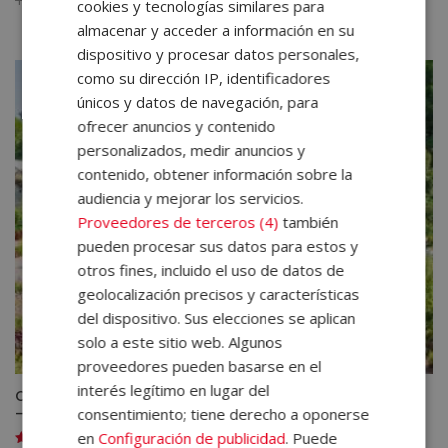
cookies y tecnologías similares para
con
precio
precio
5.00
almacenar y acceder a información en su
de 5
original
actual
dispositivo y procesar datos personales,
era:
es:
como su dirección IP, identificadores
1.680,00€.
420,00€.
únicos y datos de navegación, para
ofrecer anuncios y contenido
personalizados, medir anuncios y
contenido, obtener información sobre la
audiencia y mejorar los servicios.
Proveedores de terceros (4)
también
pueden procesar sus datos para estos y
otros fines, incluido el uso de datos de
geolocalización precisos y características
del dispositivo. Sus elecciones se aplican
solo a este sitio web. Algunos
proveedores pueden basarse en el
interés legítimo en lugar del
Certificación Experto en Botánica y Taxonomía Vegetal
consentimiento; tiene derecho a oponerse
– Diploma Autentificado por Notario Europeo
en
Configuración de publicidad
. Puede