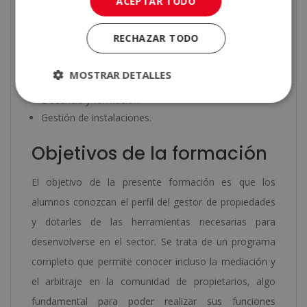
ACEPTAR TODO
Empresas dedicadas a la gestión de propiedades.
Inmobiliarias.
RECHAZAR TODO
Constructoras y promotoras inmobiliarias.
Entidades financieras.
MOSTRAR DETALLES
Asesoría jurídica y consultoría.
Docencia y formación.
Gestión de instalaciones.
Objetivos de la formación
El objetivo de la presente formación es que los
alumnos conozcan el perfil del gestor de propiedades
y dotarles de las herramientas necesarias para
desenvolverse en el sector. Se trata de un programa
completo que permite conocer incluso la mediación y
el arbitraje en la comunidad de propietarios, algo
fundamental para poder realizar sus funciones