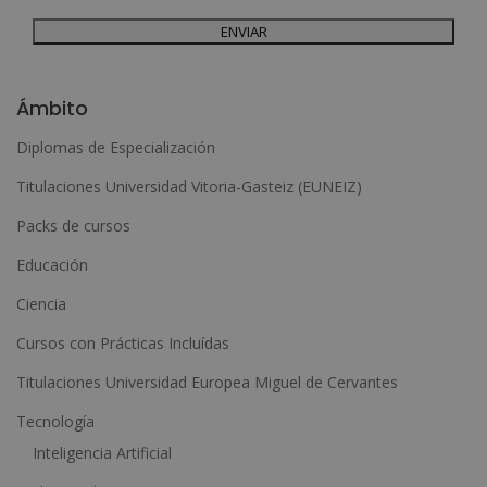
dirigiéndose a la dirección admin@grupoesneca.com.
Para más información consulte nuestra Política de Privacidad.
Desea recibir información comercial (vía telefónica y/o email):
A
l
Ámbito
t
Diplomas de Especialización
e
Titulaciones Universidad Vitoria-Gasteiz (EUNEIZ)
r
n
Packs de cursos
a
Educación
t
Ciencia
i
Cursos con Prácticas Incluídas
v
e
Titulaciones Universidad Europea Miguel de Cervantes
:
Tecnología
Inteligencia Artificial