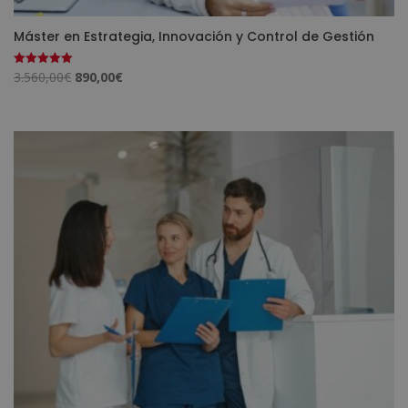
Máster en Estrategia, Innovación y Control de Gestión
El
El
3.560,00
€
890,00
€
Valorado
con
precio
precio
5.00
de 5
original
actual
era:
es:
3.560,00€.
890,00€.