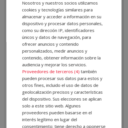
Nosotros y nuestros socios utilizamos
el ámbito puede aportarte múltiples beneficios. Por
cookies y tecnologías similares para
ello, te traemos las
razones para estudiar
almacenar y acceder a información en su
administración de fincas
:
dispositivo y procesar datos personales,
como su dirección IP, identificadores
Conocimientos legales
. Obtendrás un profundo
únicos y datos de navegación, para
conocimiento de la legislación relacionada con la
ofrecer anuncios y contenido
administración de fincas y la gestión de comunidades,
personalizados, medir anuncios y
lo cual es esencial para evitar problemas legales y
contenido, obtener información sobre la
cumplir con las normativas vigentes.
audiencia y mejorar los servicios.
Habilidades de gestión financiera
. Aprenderás a
Proveedores de terceros (4)
también
gestionar eficientemente los recursos financieros de
pueden procesar sus datos para estos y
una comunidad, incluyendo la elaboración de
otros fines, incluido el uso de datos de
presupuestos, control de gastos y manejo de cuentas.
geolocalización precisos y características
Resolución de conflictos
. Adquirirás habilidades
del dispositivo. Sus elecciones se aplican
solo a este sitio web. Algunos
para lidiar con situaciones conflictivas entre
proveedores pueden basarse en el
propietarios, resolver disputas y promover un
interés legítimo en lugar del
ambiente armonioso dentro de la comunidad.
consentimiento; tiene derecho a oponerse