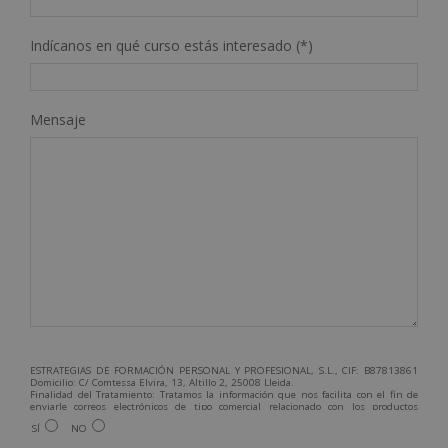
Indícanos en qué curso estás interesado (*)
Mensaje
ESTRATEGIAS DE FORMACIÓN PERSONAL Y PROFESIONAL, S.L., CIF: B87813861
Domicilio: C/ Comtessa Elvira, 13, Altillo 2, 25008 Lleida.
Finalidad del Tratamiento: Tratamos la información que nos facilita con el fin de
enviarle correos electrónicos de tipo comercial relacionado con los productos
ofrecidos y otros tipo de productos que fueran de su interés.
SÍ
NO
Legitimación del tratamiento: Consentimiento del interesado.
Derechos: Puede ejercitar sus derechos identificándose suficientemente,