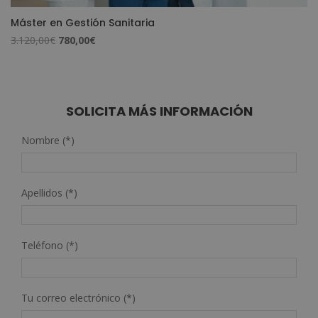
Máster en Gestión Sanitaria
El
El
3.120,00
€
780,00
€
precio
precio
original
actual
era:
es:
3.120,00€.
780,00€.
SOLICITA MÁS INFORMACIÓN
Nombre (*)
Apellidos (*)
Teléfono (*)
Tu correo electrónico (*)