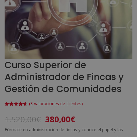
Curso Superior de
Administrador de Fincas y
Gestión de Comunidades
(
3
valoraciones de clientes)
Valorado
3
con
4.67
El
El
1.520,00
€
380,00
€
de 5 en
base a
precio
precio
valoracione
Fórmate en administración de fincas y conoce el papel y las
s de
original
actual
clientes