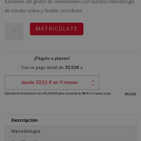
funciones del gestor de comunidades con nuestra metodología
era:
es:
de estudio online y flexible. ¡Inscríbete!
1.520,00€.
380,00€.
Curso
A
MATRICÚLATE
Superior
l
de
t
Administrador
e
de
r
Fincas
n
y
a
Gestión
t
de
i
Comunidades
v
cantidad
e
Descripción
:
Metodología