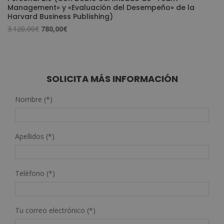
Management» y «Evaluación del Desempeño» de la
Harvard Business Publishing)
El
El
3.120,00
€
780,00
€
precio
precio
original
actual
era:
es:
3.120,00€.
780,00€.
SOLICITA MÁS INFORMACIÓN
Nombre (*)
Apellidos (*)
Teléfono (*)
Tu correo electrónico (*)