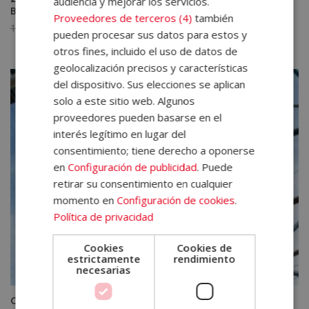
audiencia y mejorar los servicios.
Business Publishing)
Proveedores de terceros (4)
también
El
El
1.920,00
€
480,00
€
pueden procesar sus datos para estos y
precio
precio
otros fines, incluido el uso de datos de
original
actual
geolocalización precisos y características
era:
es:
del dispositivo. Sus elecciones se aplican
1.920,00€.
480,00€.
solo a este sitio web. Algunos
proveedores pueden basarse en el
interés legítimo en lugar del
consentimiento; tiene derecho a oponerse
en
Configuración de publicidad
. Puede
retirar su consentimiento en cualquier
momento en
Configuración de cookies
.
Política de privacidad
Cookies
Cookies de
estrictamente
rendimiento
necesarias
Coordinador de Seguridad y Salud en Obras de