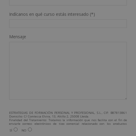
Indícanos en qué curso estás interesado (*)
Mensaje
ESTRATEGIAS DE FORMACIÓN PERSONAL Y PROFESIONAL, S.L., CIF: B87813861
Domicilio: C/ Comtessa Elvira, 13, Altillo 2, 25008 Lleida.
Finalidad del Tratamiento: Tratamos la información que nos facilita con el fin de
enviarle correos electrónicos de tipo comercial relacionado con los productos
ofrecidos y otros tipo de productos que fueran de su interés.
SÍ
NO
Legitimación del tratamiento: Consentimiento del interesado.
Derechos: Puede ejercitar sus derechos identificándose suficientemente,