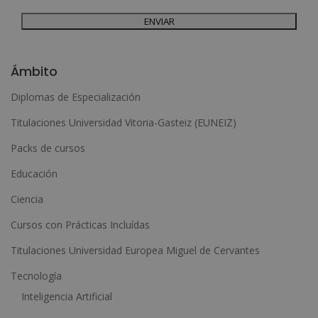
dirigiéndose a la dirección admin@grupoesneca.com.
Para más información consulte nuestra Política de Privacidad.
Desea recibir información comercial (vía telefónica y/o email):
A
l
Ámbito
t
Diplomas de Especialización
e
Titulaciones Universidad Vitoria-Gasteiz (EUNEIZ)
r
n
Packs de cursos
a
Educación
t
Ciencia
i
Cursos con Prácticas Incluídas
v
e
Titulaciones Universidad Europea Miguel de Cervantes
:
Tecnología
Inteligencia Artificial