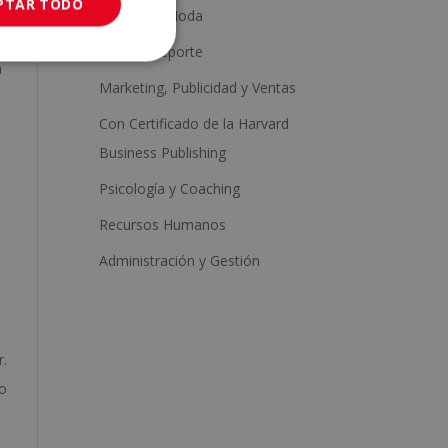
PTAR TODO
Estética y Moda
Salud y Deporte
a
Marketing, Publicidad y Ventas
Con Certificado de la Harvard
Business Publishing
Psicología y Coaching
Recursos Humanos
Administración y Gestión
r.
to