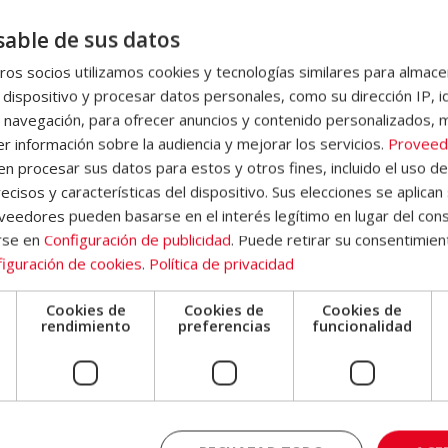
rás los conceptos esenciales sobre amenazas digitales,
able de sus datos
izan la manipulación, la persuasión y el engaño en entornos digitale
os socios utilizamos cookies y tecnologías similares para almace
 dispositivo y procesar datos personales, como su dirección IP, i
.
Aprenderás a identificar las diferentes variantes de phishing (correo,
 navegación, para ofrecer anuncios y contenido personalizados, 
ad, entre otros) y a diseñar estrategias de prevención y detección.
r información sobre la audiencia y mejorar los servicios.
Proveed
 procesar sus datos para estos y otros fines, incluido el uso d
ectores de ataque en aplicaciones y sitios web, como inyecciones SQL,
ecisos y características del dispositivo. Sus elecciones se aplican 
ndo tanto su funcionamiento como las medidas para mitigarlos.
eedores pueden basarse en el interés legítimo en lugar del cons
ocerás las utilidades más empleadas en auditorías de seguridad y
rse en
Configuración de publicidad
. Puede retirar su consentimien
gías éticas de hacking.
iguración de cookies
.
Política de privacidad
s.
Aprenderás cómo actuar frente a una brecha de seguridad, desde
eración y fortalecimiento de los sistemas.
Cookies de
Cookies de
Cookies de
en práctica lo aprendido mediante escenarios de ataque y defensa
e
rendimiento
preferencias
funcionalidad
 controlados.
utoevaluación que te permitirán hacer un seguimiento de tu progreso