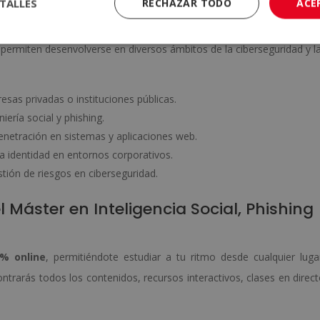
TALLES
RECHAZAR TODO
ACE
del sector
permiten desenvolverse en diversos ámbitos de la ciberseguridad y l
esas privadas o instituciones públicas.
ería social y phishing.
penetración en sistemas y aplicaciones web.
la identidad en entornos corporativos.
tión de riesgos en ciberseguridad.
 Máster en Inteligencia Social, Phishing
% online
, permitiéndote estudiar a tu ritmo desde cualquier luga
trarás todos los contenidos, recursos interactivos, clases en direc