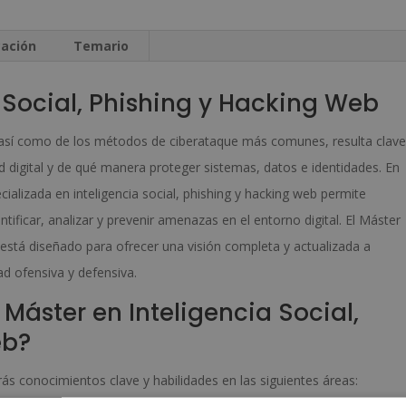
Diploma
v
Autentificado
e
cación
Temario
por
:
Notario
 Social, Phishing y Hacking Web
Europeo
al, así como de los métodos de ciberataque más comunes, resulta clave
-
 digital y de qué manera proteger sistemas, datos e identidades. En
cantidad
alizada en inteligencia social, phishing y hacking web permite
tificar, analizar y prevenir amenazas en el entorno digital. El Máster
 está diseñado para ofrecer una visión completa y actualizada a
ad ofensiva y defensiva.
Máster en Inteligencia Social,
eb?
ás conocimientos clave y habilidades en las siguientes áreas: