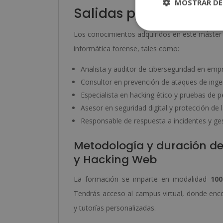
MOSTRAR DE
Salidas profesionales 
Los conocimientos adquiridos en este máster 
informática forense, tales como:
Analista y auditor de ciberseguridad en empr
Consultor en prevención de ataques de ingeni
Especialista en hacking ético y pruebas de 
Asesor en seguridad digital y protección de 
Responsable de respuesta a incidentes y ges
Metodología y duración del
y Hacking Web
La formación se imparte en modalidad
100
Tendrás acceso al campus virtual, donde encon
y tutorías personalizadas.