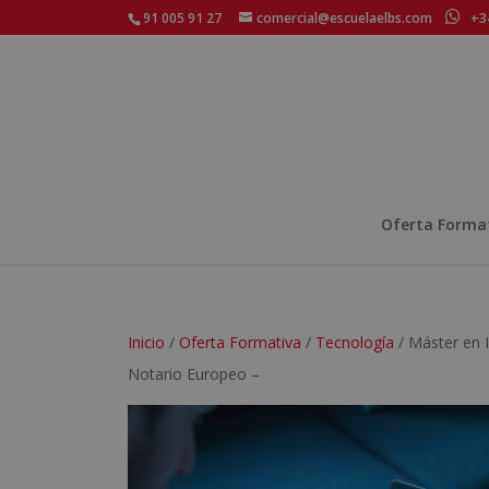
91 005 91 27
comercial@escuelaelbs.com
+34
Oferta Forma
Inicio
/
Oferta Formativa
/
Tecnología
/ Máster en I
Notario Europeo –