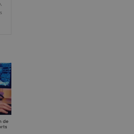
o,
s
n de
rts