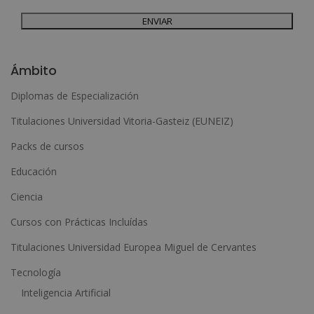
dirigiéndose a la dirección admin@grupoesneca.com.
Para más información consulte nuestra Política de Privacidad.
Desea recibir información comercial (vía telefónica y/o email):
A
l
Ámbito
t
Diplomas de Especialización
e
Titulaciones Universidad Vitoria-Gasteiz (EUNEIZ)
r
n
Packs de cursos
a
Educación
t
Ciencia
i
Cursos con Prácticas Incluídas
v
e
Titulaciones Universidad Europea Miguel de Cervantes
:
Tecnología
Inteligencia Artificial