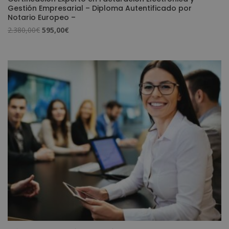
Gestión Empresarial – Diploma Autentificado por
Notario Europeo –
El
El
2.380,00
€
595,00
€
precio
precio
original
actual
era:
es:
2.380,00€.
595,00€.