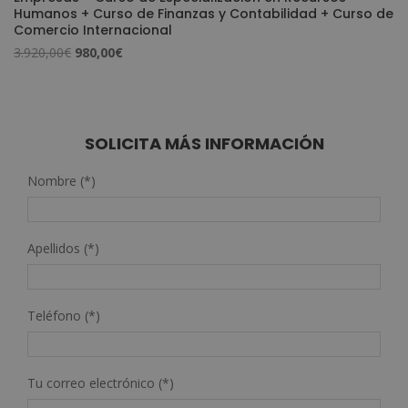
Humanos + Curso de Finanzas y Contabilidad + Curso de
Comercio Internacional
El
El
3.920,00
€
980,00
€
precio
precio
original
actual
era:
es:
3.920,00€.
980,00€.
SOLICITA MÁS INFORMACIÓN
Nombre (*)
Apellidos (*)
Teléfono (*)
Tu correo electrónico (*)