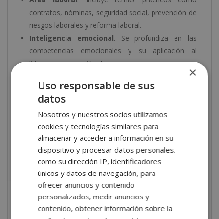
contratos, nóminas, seguridad social, prevención de
riesgos laborales y reforma laboral.
Inteligencia emocional
. Se profundiza en las
competencias emocionales y su aplicación al
liderazgo y la gestión de personas.
×
Coaching empresarial
. Proporciona herramientas
Uso responsable de sus
y metodologías para acompañar a empleados en su
datos
desarrollo profesional.
Gestión del tiempo
. Brinda recursos prácticos
Nosotros y nuestros socios utilizamos
cookies y tecnologías similares para
para optimizar la productividad y la organización
almacenar y acceder a información en su
personal.
dispositivo y procesar datos personales,
Gestión de personal, habilidades directivas y
como su dirección IP, identificadores
soft skills
. Una visión ampliada sobre liderazgo,
únicos y datos de navegación, para
resolución de conflictos y coaching ejecutivo.
ofrecer anuncios y contenido
Empresa digital
. Formación en competencias
personalizados, medir anuncios y
digitales, e-commerce, SEO, WordPress y otras
contenido, obtener información sobre la
herramientas necesarias para la transformación