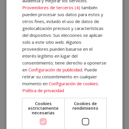
audiencia y mejorar los servicios.
digital en el ámbito empresarial.
Proveedores de terceros (4)
también
pueden procesar sus datos para estos y
¿Qué aprenderás en este
otros fines, incluido el uso de datos de
máster?
geolocalización precisos y características
del dispositivo. Sus elecciones se aplican
solo a este sitio web. Algunos
A lo largo de la formación, el alumno adquirirá
proveedores pueden basarse en el
competencias clave en
gestión integral del
interés legítimo en lugar del
talento
, desde el análisis de puestos hasta la
consentimiento; tiene derecho a oponerse
incorporación, formación y desarrollo de empleados.
en
Configuración de publicidad
. Puede
Aprenderá las técnicas avanzadas de reclutamiento y
retirar su consentimiento en cualquier
momento en
Configuración de cookies
.
selección, el desarrollo de habilidades de liderazgo
Política de privacidad
transformación y
cómo motivar equipos de
trabajo
, entre otros.
Cookies
Cookies de
estrictamente
rendimiento
necesarias
También se formará en
comunicación efectiva y
negociación
. Obtendrá recursos para mejorar la