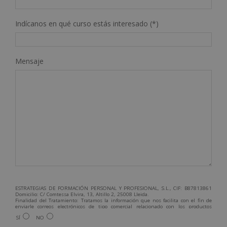
Indícanos en qué curso estás interesado (*)
Mensaje
ESTRATEGIAS DE FORMACIÓN PERSONAL Y PROFESIONAL, S.L., CIF: B87813861
Domicilio: C/ Comtessa Elvira, 13, Altillo 2, 25008 Lleida.
Finalidad del Tratamiento: Tratamos la información que nos facilita con el fin de
enviarle correos electrónicos de tipo comercial relacionado con los productos
ofrecidos y otros tipo de productos que fueran de su interés.
SÍ
NO
Legitimación del tratamiento: Consentimiento del interesado.
Derechos: Puede ejercitar sus derechos identificándose suficientemente,