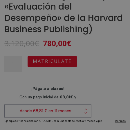
«Evaluación del
Desempeño» de la Harvard
Business Publishing)
El
El
3.120,00
€
780,00
€
precio
precio
original
actual
Máster
A
MATRICÚLATE
era:
es:
en
l
3.120,00€.
780,00€.
Recursos
t
Humanos
e
y
r
Gestión
n
y
a
Selección
t
de
i