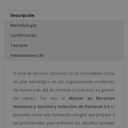
Personal
v
2.0
e
Descripción
(Con
:
Metodología
Doble
Certificación
Certificado
Temario
de
"Team
Valoraciones (0)
Management"
y
El área de recursos humanos se ha consolidado como
"Evaluación
un pilar estratégico en las organizaciones modernas.
del
Va mucho más allá de nóminas y contratos: es gestión
Desempeño"
del talento. Por eso, el
Máster en Recursos
de
Humanos y Gestión y Selección de Personal 2.0
se
la
presenta como una formación integral que prepara a
Harvard
los profesionales para enfrentar los desafíos actuales