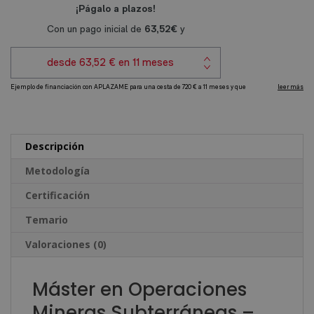
e
Subterráneas
r
cantidad
n
a
t
i
v
e
Descripción
:
Metodología
Certificación
Temario
Valoraciones (0)
Máster en Operaciones
Mineras Subterráneas –