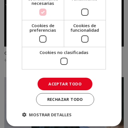
necesarias
Cookies de
Cookies de
preferencias
funcionalidad
Cookies no clasificadas
Certificación Experto en Geofísica
El
El
1.920,00
€
480,00
€
precio
precio
original
actual
era:
es:
ACEPTAR TODO
1.920,00€.
480,00€.
RECHAZAR TODO
MOSTRAR DETALLES