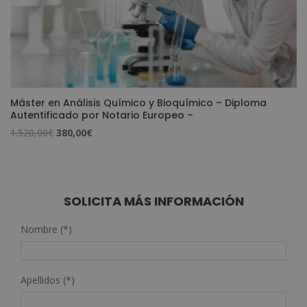
Máster en Análisis Químico y Bioquímico – Diploma
Autentificado por Notario Europeo –
El
El
1.520,00
€
380,00
€
precio
precio
original
actual
era:
es:
1.520,00€.
380,00€.
SOLICITA MÁS INFORMACIÓN
Nombre (*)
Apellidos (*)