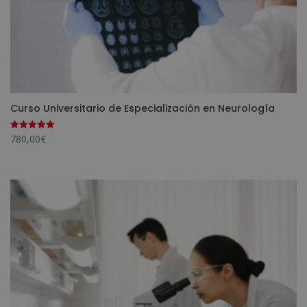
Curso Universitario de Especialización en Neurología
780,00
€
Valorado
con
5.00
de 5