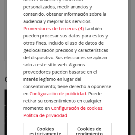
excavación, los procesos de perforación y voladura,
personalizados, medir anuncios y
los sistemas de sostenimiento, la seguridad en
contenido, obtener información sobre la
audiencia y mejorar los servicios.
entornos mineros, la gestión de trabajos en
Proveedores de terceros (4)
también
infraestructuras subterráneas y otros ámbitos
pueden procesar sus datos para estos y
vinculados al sector de la minería y las excavaciones
otros fines, incluido el uso de datos de
bajo tierra.
geolocalización precisos y características
del dispositivo. Sus elecciones se aplican
solo a este sitio web. Algunos
proveedores pueden basarse en el
Otras titulaciones
interés legítimo en lugar del
consentimiento; tiene derecho a oponerse
en
Configuración de publicidad
. Puede
retirar su consentimiento en cualquier
momento en
Configuración de cookies
.
Política de privacidad
Cookies
Cookies de
estrictamente
rendimiento