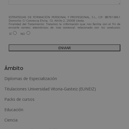
ESTRATEGIAS DE FORMACIÓN PERSONAL Y PROFESIONAL, S.L., CIF: B87813861
Domicilio: C/ Comtessa Elvira, 13, Altillo 2, 25008 Lleida.
Finalidad del Tratamiento: Tratamos la información que nos facilita con el fin de
enviarle correos electrónicos de tipo comercial relacionado con los productos
ofrecidos y otros tipo de productos que fueran de su interés.
SÍ
NO
Legitimación del tratamiento: Consentimiento del interesado.
Derechos: Puede ejercitar sus derechos identificándose suficientemente,
dirigiéndose a la dirección admin@grupoesneca.com.
Para más información consulte nuestra Política de Privacidad.
Desea recibir información comercial (vía telefónica y/o email):
A
l
Ámbito
t
Diplomas de Especialización
e
Titulaciones Universidad Vitoria-Gasteiz (EUNEIZ)
r
n
Packs de cursos
a
Educación
t
Ciencia
i