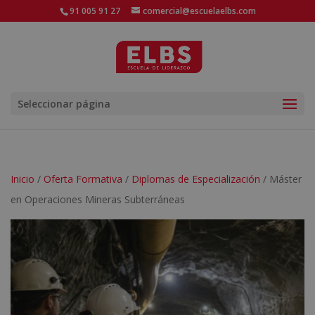
91 005 91 27
comercial@escuelaelbs.com
Seleccionar página
Inicio
/
Oferta Formativa
/
Diplomas de Especialización
/ Máster
en Operaciones Mineras Subterráneas