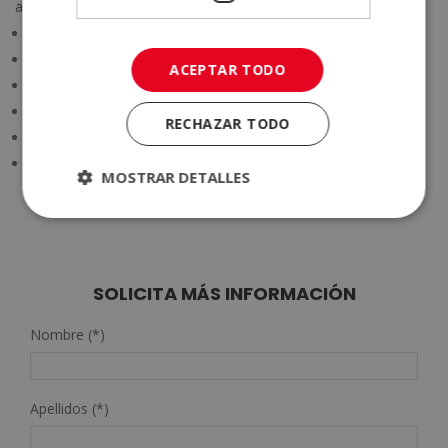
actualizados. Algunos ejemplos son:
Gestión empresarial y emprendimiento.
Marketing y comunicación.
ACEPTAR TODO
Recursos humanos y coaching.
Bienestar, salud y estilo de vida.
RECHAZAR TODO
Educación y formación.
Nuevas tecnologías y competencias digitales.
MOSTRAR DETALLES
SOLICITA MÁS INFORMACIÓN
Nombre (*)
Apellidos (*)