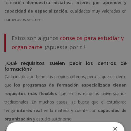
formación
demuestra iniciativa, interés por aprender y
capacidad de especialización
, cualidades muy valoradas en
numerosos sectores.
Estos son algunos
consejos para estudiar y
organizarte
. ¡Apuesta por ti
!
¿Qué requisitos suelen pedir los centros de
formación?
Cada institución tiene sus propios criterios, pero sí que es cierto
que
los programas de formación especializada tienen
requisitos más flexibles
que en los estudios universitarios
tradicionales. En muchos casos, se busca que el estudiante
tenga
interés real
en la materia y cuente con
capacidad de
organización
y estudio autónomo.
×