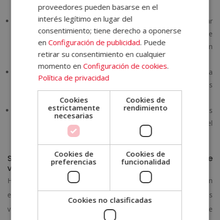
proveedores pueden basarse en el
responsabilidades personales o laborales.
interés legítimo en lugar del
Enfoque aplicable
. Los contenidos suelen estar
consentimiento; tiene derecho a oponerse
estructurados para facilitar la comprensión y la aplicación de
en
Configuración de publicidad
. Puede
los conceptos, ayudando a desarrollar habilidades útiles en
retirar su consentimiento en cualquier
distintos contextos.
momento en
Configuración de cookies
.
Acceso desde cualquier lugar
. Solo necesitas conexión a
Política de privacidad
internet para acceder al campus virtual, los materiales y las
actividades.
Cookies
Cookies de
estrictamente
rendimiento
Acompañamiento y seguimiento
. En muchos programas
necesarias
se ofrece apoyo académico para resolver dudas y facilitar el
progreso durante el estudio.
Cookies de
Cookies de
Sectores donde la especialización es altamente
preferencias
funcionalidad
valorada
Hoy en día existen numerosos ámbitos en los que la formación
especializada resulta muy útil, y en los que los empleadores
Cookies no clasificadas
valoran aquellos perfiles que apuestan por mantenerse