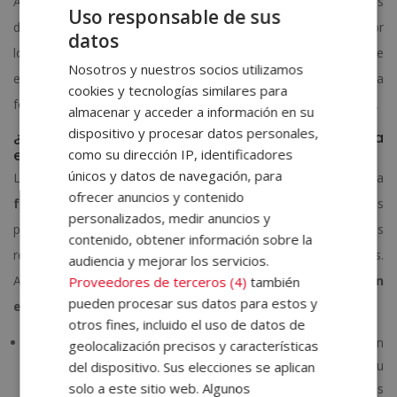
Al final, estos programas académicos lo que buscan es
Uso responsable de sus
desarrollar nuevas competencias o ampliar conocimientos, por
datos
lo que la voluntad y actitud del alumno es primordial. Este
Nosotros y nuestros socios utilizamos
enfoque permite que perfiles muy diversos puedan acceder a
cookies y tecnologías similares para
formación de calidad y seguir aprendiendo a lo largo de su vida.
almacenar y acceder a información en su
dispositivo y procesar datos personales,
¿Qué ventajas tiene estudiar un máster en una
escuela de negocios?
como su dirección IP, identificadores
únicos y datos de navegación, para
Las escuelas de negocios como ELBS están orientadas a la
ofrecer anuncios y contenido
formación aplicable y flexible
, lo que implica que los
personalizados, medir anuncios y
programas suelen diseñarse pensando en las necesidades
contenido, obtener información sobre la
reales de los estudiantes y en la aplicabilidad de los contenidos.
audiencia y mejorar los servicios.
Algunas de las principales
ventajas de la formación en
Proveedores de terceros (4)
también
pueden procesar sus datos para estos y
escuelas de negocios
son:
otros fines, incluido el uso de datos de
Flexibilidad horaria
. La modalidad online que ofrecen
geolocalización precisos y características
escuelas como, por ejemplo, ELBS, permite estudiar a tu
del dispositivo. Sus elecciones se aplican
solo a este sitio web. Algunos
ritmo, organizando el tiempo en función de tus