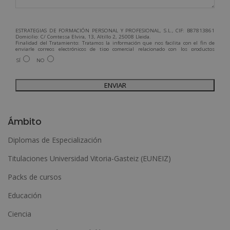
ESTRATEGIAS DE FORMACIÓN PERSONAL Y PROFESIONAL, S.L., CIF: B87813861
Domicilio: C/ Comtessa Elvira, 13, Altillo 2, 25008 Lleida.
Finalidad del Tratamiento: Tratamos la información que nos facilita con el fin de
enviarle correos electrónicos de tipo comercial relacionado con los productos
ofrecidos y otros tipo de productos que fueran de su interés.
SÍ
NO
Legitimación del tratamiento: Consentimiento del interesado.
Derechos: Puede ejercitar sus derechos identificándose suficientemente,
dirigiéndose a la dirección admin@grupoesneca.com.
Para más información consulte nuestra Política de Privacidad.
Desea recibir información comercial (vía telefónica y/o email):
A
l
Ámbito
t
Diplomas de Especialización
e
Titulaciones Universidad Vitoria-Gasteiz (EUNEIZ)
r
n
Packs de cursos
a
Educación
t
Ciencia
i