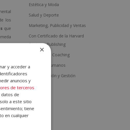
Estética y Moda
mental
Salud y Deporte
de los
Marketing, Publicidad y Ventas
es
que
Con Certificado de la Harvard
húmeda
Business Publishing
ia, es
×
Psicología y Coaching
Recursos Humanos
nar y acceder a
dentificadores
Administración y Gestión
medir anuncios y
ores de terceros
e datos de
solo a este sitio
entimiento; tiene
to en cualquier
torno.