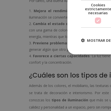
Por tanto, una buena iluminación proporciona esta
Cookies
estrictament
Mejora el rendimiento en las actividade
necesarias
iluminación se convierte en un recurso indispensab
Cambia el estado de ánimo
. Al igual que a
con una gama de colores que influyen en el estad
energía, mientras que los tonos amarillos favorecen
MOSTRAR DE
Previene problemas ópticos
. Una buena ilum
generar algún que otro problema ocular.
Favorece a ciertas capacidades
. La luz tien
confort y la concentración.
¿Cuáles son los tipos de
Además de los colores, el mobiliario, las texturas 
se trata de decoración e interiorismo. Por este
conozcas los
tipos de iluminación
que más se ut
calidez y personalidad a un espacio, pero sin rompe