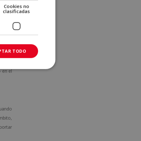
Cookies no
clasificadas
sa, la
cuenta
smiten
PTAR TODO
 puede
 en el
cuando
mbito,
portar