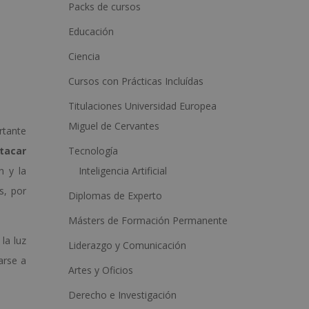
a
Packs de cursos
t
Educación
i
Ciencia
v
Cursos con Prácticas Incluídas
e
:
Titulaciones Universidad Europea
Miguel de Cervantes
rtante
Tecnología
tacar
Inteligencia Artificial
n y la
s, por
Diplomas de Experto
Másters de Formación Permanente
la luz
Liderazgo y Comunicación
arse a
Artes y Oficios
Derecho e Investigación