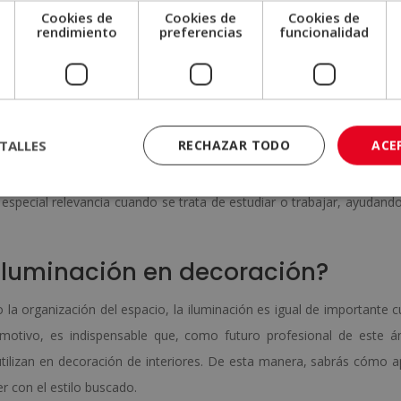
s ventajas:
Cookies de
Cookies de
Cookies de
e
rendimiento
preferencias
funcionalidad
s
. Cuando se trata de cocinar, leer, coser, hacer ejercicio en ca
le para poder llevar a cabo dicha actividad con total comodidad.
lgunos factores externos pueden moldear el estado de ánimo, la luz 
o de ánimo de las personas. Los tonos más blancos e intensos tran
 la relajación y transmiten calidez.
TALLES
RECHAZAR TODO
ACE
inación es clave para cuidar la vista, ya que forzarla continuamente
e especial relevancia cuando se trata de estudiar o trabajar, ayudando
 iluminación en decoración?
o la organización del espacio, la iluminación es igual de importante 
 motivo, es indispensable que, como futuro profesional de este á
ilizan en decoración de interiores. De esta manera, sabrás cómo a
r con el estilo buscado.