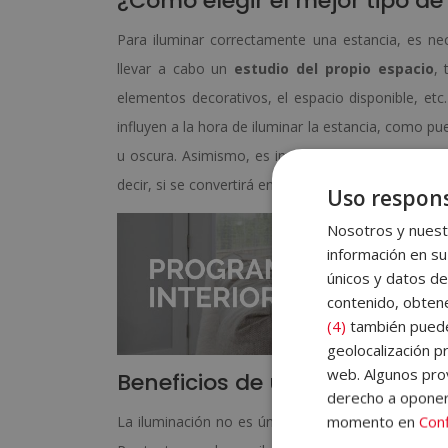
¿Cómo elegir el mejor tipo de
Para iluminar correctamente una estancia, es nec
llevar a cabo un
estudio del propio espacio
, 
elementos decorativos, el espacio disponible, et
influyen a la hora de iluminar la estancia, como p
u oscura. Asimismo, es imprescindible saber o pr
decir, si se convertirá en una sala de estar o en un
Uso respons
Nosotros y nuestr
información en su
únicos y datos de
contenido, obtene
(4)
también pueden
geolocalización pr
web. Algunos prov
Beneficios de usar bien la il
derecho a opone
momento en
Conf
La iluminación no es únicamente decorativa. En re