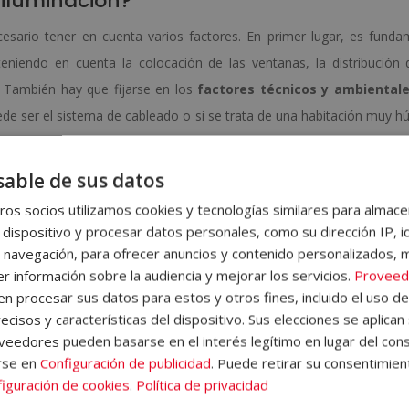
 iluminación?
esario tener en cuenta varios factores. En primer lugar, es funda
teniendo en cuenta la colocación de las ventanas, la distribución 
c. También hay que fijarse en los
factores técnicos y ambiental
uede ser el sistema de cableado o si se trata de una habitación muy 
ever qué
tipo de actividades se van a realizar
en la propia estanc
 dormitorio, por ejemplo.
able de sus datos
os socios utilizamos cookies y tecnologías similares para almace
 dispositivo y procesar datos personales, como su dirección IP, i
 navegación, para ofrecer anuncios y contenido personalizados, 
r información sobre la audiencia y mejorar los servicios.
Proveed
 procesar sus datos para estos y otros fines, incluido el uso d
ecisos y características del dispositivo. Sus elecciones se aplican 
eedores pueden basarse en el interés legítimo en lugar del cons
uminación
rse en
Configuración de publicidad
. Puede retirar su consentimien
iguración de cookies
.
Política de privacidad
alidad, la luz es muy importante e influye en cómo percibimos el en