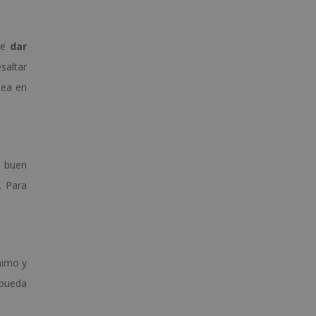
 de
dar
saltar
lea en
n buen
. Para
nimo y
 pueda