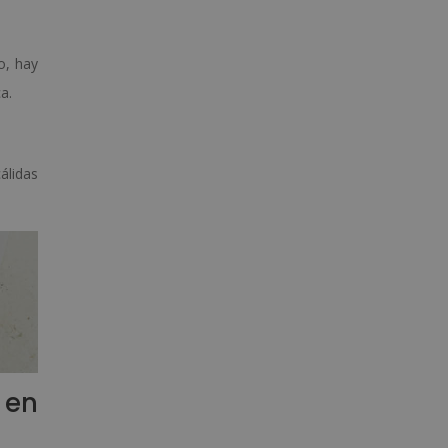
o, hay
a.
cálidas
 en