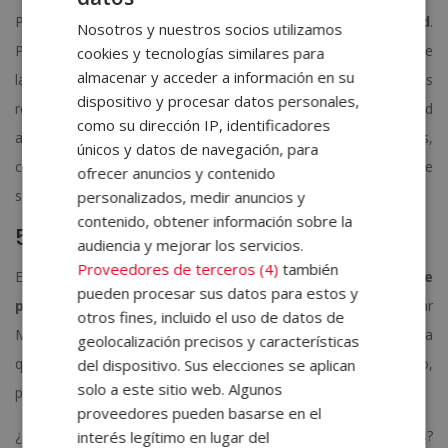
Podrás encontrar la app de Wodomo
gratuita para Android
.
Nosotros y nuestros socios utilizamos
Para comenzar, vas a tener que escanear en 3D la estructura de
cookies y tecnologías similares para
almacenar y acceder a información en su
la casa o del espacio que quieras decorar. Cuando la hayas
dispositivo y procesar datos personales,
registrado, podrás emplear las herramientas de realidad
como su dirección IP, identificadores
aumentada para situar las ventanas, organizar las paredes,
únicos y datos de navegación, para
cambiar texturas y colores… Eso sí, realizar la medición puede
ofrecer anuncios y contenido
ser complicado; no te rindas a la primera.
personalizados, medir anuncios y
contenido, obtener información sobre la
5. Magic Plan
audiencia y mejorar los servicios.
Proveedores de terceros (4)
también
Esta aplicación se ha diseñado sobre todo para la
creación de
pueden procesar sus datos para estos y
planos de habitaciones
. Igual que con Wodomo, para utilizar
otros fines, incluido el uso de datos de
Magic Plan deberás escanear la habitación completamente para
geolocalización precisos y características
que el plano esté bien hecho y, una vez finalizado el proceso,
del dispositivo. Sus elecciones se aplican
solo a este sitio web. Algunos
podrás comenzar a trabajar.
proveedores pueden basarse en el
¿Cuál crees que es la
mejor app de diseño de interiores
?
interés legítimo en lugar del