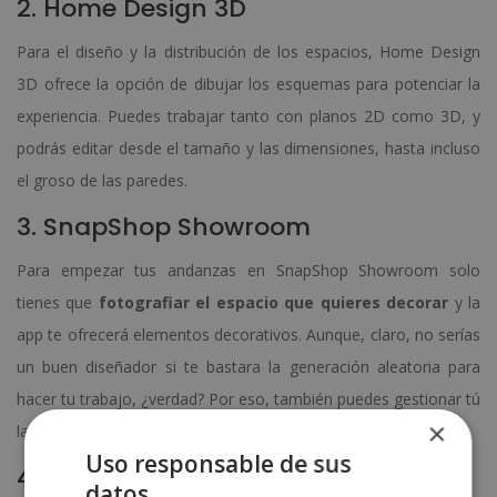
2. Home Design 3D
Para el diseño y la distribución de los espacios, Home Design
3D ofrece la opción de dibujar los esquemas para potenciar la
experiencia. Puedes trabajar tanto con planos 2D como 3D, y
podrás editar desde el tamaño y las dimensiones, hasta incluso
el groso de las paredes.
3. SnapShop Showroom
Para empezar tus andanzas en SnapShop Showroom solo
tienes que
fotografiar el espacio que quieres decorar
y la
app te ofrecerá elementos decorativos. Aunque, claro, no serías
un buen diseñador si te bastara la generación aleatoria para
hacer tu trabajo, ¿verdad? Por eso, también puedes gestionar tú
×
la decoración e inspirarte para tu proyecto.
Uso responsable de sus
4. Wodomo
datos