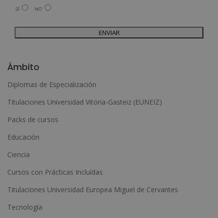
ofrecidos y otros tipo de productos que fueran de su interés.
SÍ
NO
Legitimación del tratamiento: Consentimiento del interesado.
Derechos: Puede ejercitar sus derechos identificándose suficientemente,
dirigiéndose a la dirección admin@grupoesneca.com.
Para más información consulte nuestra Política de Privacidad.
Desea recibir información comercial (vía telefónica y/o email):
A
l
Ámbito
t
Diplomas de Especialización
e
Titulaciones Universidad Vitoria-Gasteiz (EUNEIZ)
r
n
Packs de cursos
a
Educación
t
Ciencia
i
Cursos con Prácticas Incluídas
v
e
Titulaciones Universidad Europea Miguel de Cervantes
:
Tecnología