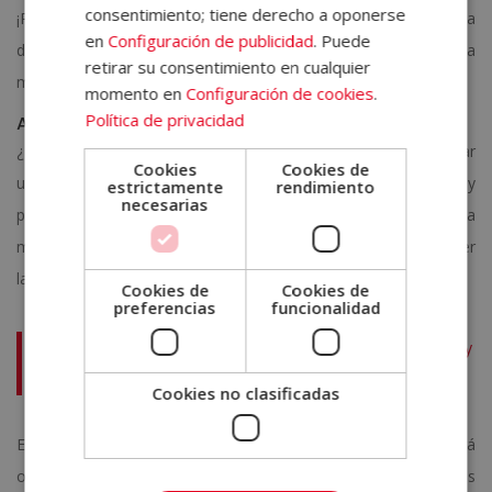
consentimiento; tiene derecho a oponerse
¡Pruébalas y juzga por ti mismo cuál se adapta mejor a tu día a
en
Configuración de publicidad
. Puede
día! Descubrirás decenas de funcionalidades para hacerte la vida
retirar su consentimiento en cualquier
más sencilla como interiorista.
momento en
Configuración de cookies
.
Política de privacidad
Aprender interiorismo online con Escuela ELBS
¿Te gustaría comenzar a decorar y diseñar espacios? Utilizar
Cookies
Cookies de
una de estas aplicaciones puede ser la forma de experimentar y
estrictamente
rendimiento
necesarias
probar tus habilidades, pero si de verdad vas en serio, nada
mejor que una formación especializada para ayudarte a obtener
las habilidades necesarias de un interiorista.
Cookies de
Cookies de
preferencias
funcionalidad
Máster en Interiorismo, Diseño y Decoración de Interiores y
3D
Cookies no clasificadas
El
máster en interiorismo y decoración de interiores
te permitirá
obtener una visión global del sector, así como manejarte en los