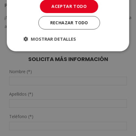
programas de diseño de interiores
más destacados.
ACEPTAR TODO
¡No esperes más! Infórmate y matricúlate para dar rienda suelta
RECHAZAR TODO
a tu talento. ¡Te esperamos en Escuela ELBS!
MOSTRAR DETALLES
SOLICITA MÁS INFORMACIÓN
Nombre (*)
Apellidos (*)
Teléfono (*)