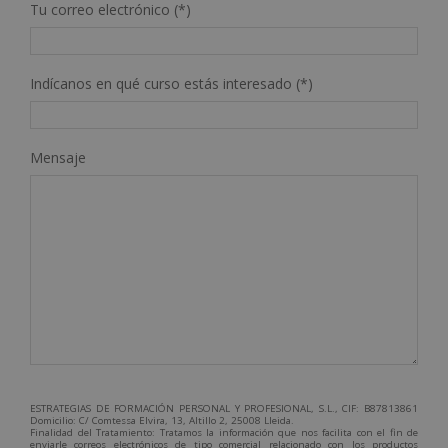
Tu correo electrónico (*)
Indícanos en qué curso estás interesado (*)
Mensaje
ESTRATEGIAS DE FORMACIÓN PERSONAL Y PROFESIONAL, S.L., CIF: B87813861
Domicilio: C/ Comtessa Elvira, 13, Altillo 2, 25008 Lleida.
Finalidad del Tratamiento: Tratamos la información que nos facilita con el fin de
enviarle correos electrónicos de tipo comercial relacionado con los productos