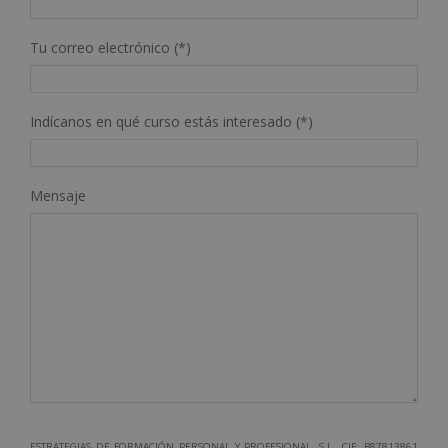
Tu correo electrónico (*)
Indícanos en qué curso estás interesado (*)
Mensaje
ESTRATEGIAS DE FORMACIÓN PERSONAL Y PROFESIONAL, S.L., CIF: B87813861