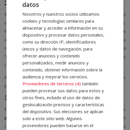
2-. Evita los “vicios” cotidianos
datos
Nosotros y nuestros socios utilizamos
Revisamos constantemente el móvil, pendientes de si nos han
cookies y tecnologías similares para
escrito un correo de trabajo y de si alguien nos ha llamado.
almacenar y acceder a información en su
Recibimos un feedback constante de nuestras pantallas, lo que
dispositivo y procesar datos personales,
alimenta nuestros
pensamientos en cadena
y acelera
como su dirección IP, identificadores
nuestras mentes. Relajar la mente implica aprender a
únicos y datos de navegación, para
ofrecer anuncios y contenido
“desconectar” de esta cadena de información constante y
personalizados, medir anuncios y
conexión ininterrumpida.
contenido, obtener información sobre la
audiencia y mejorar los servicios.
Aprende a desconectar del móvil y aleja tus “vicios” cotidianos
Proveedores de terceros (4)
también
por lo menos un rato cada día.
pueden procesar sus datos para estos y
3-. Apaga el piloto automático
otros fines, incluido el uso de datos de
geolocalización precisos y características
Muchas veces no somos conscientes de que vivimos en modo
del dispositivo. Sus elecciones se aplican
pilóto automático activado
. Nos levantamos de la cama
solo a este sitio web. Algunos
proveedores pueden basarse en el
como autómatas, y durante el día, vamos cumpliendo todos