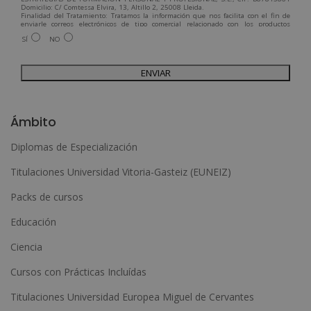
Domicilio: C/ Comtessa Elvira, 13, Altillo 2, 25008 Lleida.
Finalidad del Tratamiento: Tratamos la información que nos facilita con el fin de
enviarle correos electrónicos de tipo comercial relacionado con los productos
ofrecidos y otros tipo de productos que fueran de su interés.
SÍ
NO
Legitimación del tratamiento: Consentimiento del interesado.
Derechos: Puede ejercitar sus derechos identificándose suficientemente,
dirigiéndose a la dirección admin@grupoesneca.com.
Para más información consulte nuestra Política de Privacidad.
Desea recibir información comercial (vía telefónica y/o email):
A
l
Ámbito
t
Diplomas de Especialización
e
Titulaciones Universidad Vitoria-Gasteiz (EUNEIZ)
r
n
Packs de cursos
a
Educación
t
Ciencia
i
Cursos con Prácticas Incluídas
v
e
Titulaciones Universidad Europea Miguel de Cervantes