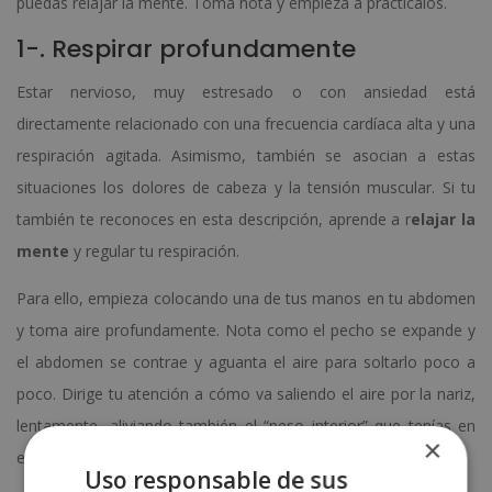
puedas relajar la mente. Toma nota y empieza a practícalos.
1-. Respirar profundamente
Estar nervioso, muy estresado o con ansiedad está
directamente relacionado con una frecuencia cardíaca alta y una
respiración agitada. Asimismo, también se asocian a estas
situaciones los dolores de cabeza y la tensión muscular. Si tu
también te reconoces en esta descripción, aprende a r
elajar la
mente
y regular tu respiración.
Para ello, empieza colocando una de tus manos en tu abdomen
y toma aire profundamente. Nota como el pecho se expande y
el abdomen se contrae y aguanta el aire para soltarlo poco a
poco. Dirige tu atención a cómo va saliendo el aire por la nariz,
lentamente, aliviando también el “peso interior” que tenías en
×
ese momento.
Uso responsable de sus