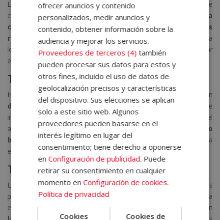
Los trastornos del espectro autista incluyen una variedad de
ofrecer anuncios y contenido
condiciones caracterizadas por
dificultades en la
personalizados, medir anuncios y
comunicación, la interacción social y comportamientos
contenido, obtener información sobre la
repetitivos
. Los niños con TEA pueden mostrar resistencia a
audiencia y mejorar los servicios.
los cambios, intereses restringidos y dificultades para interpretar
Proveedores de terceros (4)
también
emociones o lenguaje no verbal.
pueden procesar sus datos para estos y
otros fines, incluido el uso de datos de
Trastornos del estado de ánimo
geolocalización precisos y características
Incluyen la depresión y el trastorno bipolar. Los niños con
del dispositivo. Sus elecciones se aplican
depresión
pueden mostrar tristeza persistente, pérdida de
solo a este sitio web. Algunos
interés en actividades que antes disfrutaban, cambios en el
proveedores pueden basarse en el
apetito y alteraciones del sueño. En el caso del
trastorno
interés legítimo en lugar del
bipolar
, los episodios pueden alternar entre períodos de euforia
consentimiento; tiene derecho a oponerse
extrema y depresión profunda.
en
Configuración de publicidad
. Puede
Trastornos del aprendizaje
retirar su consentimiento en cualquier
momento en
Configuración de cookies
.
Los trastornos del aprendizaje afectan la capacidad de los niños
Política de privacidad
para adquirir habilidades académicas básicas, como la lectura, la
escritura o el cálculo matemático. Entre los más comunes están
Cookies
Cookies de
la dislexia, la disgrafía y la discalculia
. Estos trastornos