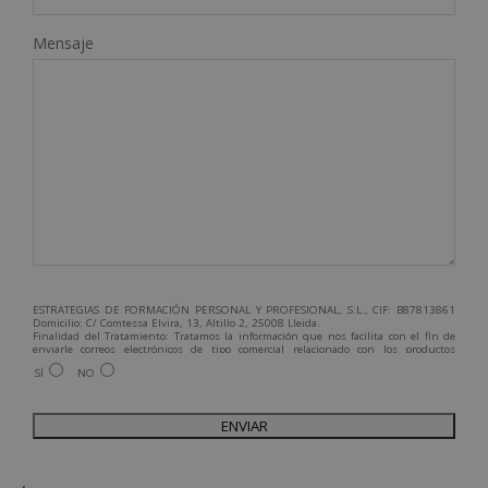
Mensaje
ESTRATEGIAS DE FORMACIÓN PERSONAL Y PROFESIONAL, S.L., CIF: B87813861
Domicilio: C/ Comtessa Elvira, 13, Altillo 2, 25008 Lleida.
Finalidad del Tratamiento: Tratamos la información que nos facilita con el fin de
enviarle correos electrónicos de tipo comercial relacionado con los productos
ofrecidos y otros tipo de productos que fueran de su interés.
SÍ
NO
Legitimación del tratamiento: Consentimiento del interesado.
Derechos: Puede ejercitar sus derechos identificándose suficientemente,
dirigiéndose a la dirección admin@grupoesneca.com.
Para más información consulte nuestra Política de Privacidad.
Desea recibir información comercial (vía telefónica y/o email):
A
l