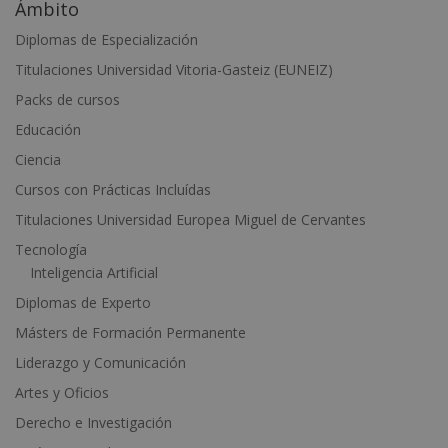
Ámbito
t
e
Diplomas de Especialización
r
Titulaciones Universidad Vitoria-Gasteiz (EUNEIZ)
n
Packs de cursos
a
t
Educación
i
Ciencia
v
Cursos con Prácticas Incluídas
e
Titulaciones Universidad Europea Miguel de Cervantes
:
Tecnología
Inteligencia Artificial
Diplomas de Experto
Másters de Formación Permanente
Liderazgo y Comunicación
Artes y Oficios
Derecho e Investigación