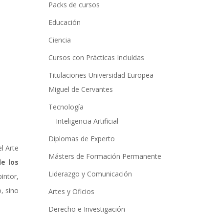
a
Packs de cursos
t
Educación
i
Ciencia
v
Cursos con Prácticas Incluídas
e
:
Titulaciones Universidad Europea
Miguel de Cervantes
Tecnología
Inteligencia Artificial
Diplomas de Experto
l Arte
Másters de Formación Permanente
e los
Liderazgo y Comunicación
pintor,
, sino
Artes y Oficios
Derecho e Investigación