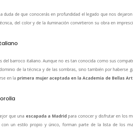
na duda de que conocerás en profundidad el legado que nos dejaron
técnica, del color y de la iluminación convirtieron su obra en impresc
taliano
s del barroco italiano. Aunque no es tan conocida como sus compatr
 dominio de la técnica y de las sombras, sino también por haberse 
rse en la
primera mujer aceptada en la Academia de Bellas Ar
orolla
mejor que una
escapada a Madrid
para conocer y disfrutar en los 
 con un estilo propio y único, forman parte de la lista de los m