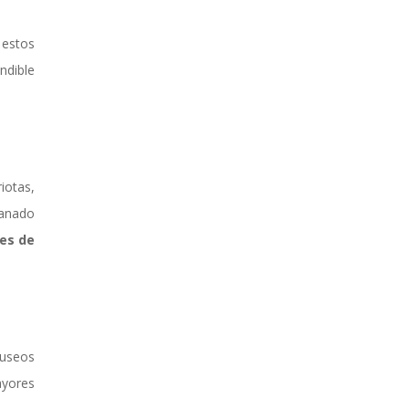
 estos
indible
iotas,
ganado
tes de
museos
ayores