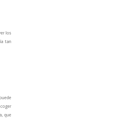
er los
ía tan
puede
scoger
a, que