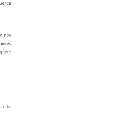
uenca
da
nos
uieres
aparte
storia.