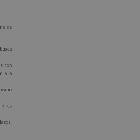
rie de
 busca
as con
n a la
 mismo
lo, es
lazos,