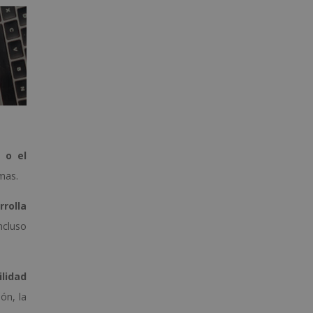
a o el
smas.
rrolla
ncluso
ilidad
ón, la