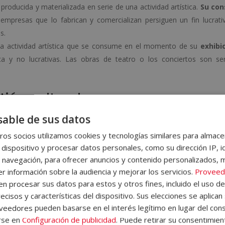
, producida y materializada en serie de una actividad artística.
Su co
empresas que lo fabrican y comercializan persiguen un fin lucrati
s.
na actividad artística que se consume en el momento de su
exhibi
ca y no lucrativas. Las obras de teatro o los conciertos son ser
tión cultural
able de sus datos
s, los conocimientos y las tradiciones
de una época o grupo s
ón
, a través de la cual se puede recrear y difundir la historia de un pu
os socios utilizamos cookies y tecnologías similares para almace
 dispositivo y procesar datos personales, como su dirección IP, i
enencia
a una comunidad o país. De esta manera, todas las nacion
 navegación, para ofrecer anuncios y contenido personalizados, 
lturales y lingüísticas que provienen de sus tradiciones y de la evo
r información sobre la audiencia y mejorar los servicios.
Proveed
 procesar sus datos para estos y otros fines, incluido el uso d
ecisos y características del dispositivo. Sus elecciones se aplican 
ión cultural, ya que gracias a este campo de estudio las manifesta
eedores pueden basarse en el interés legítimo en lugar del cons
y promovidas. A través de la gestión cultural se forman
estrategi
rse en
Configuración de publicidad
. Puede retirar su consentimien