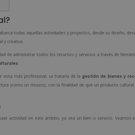
al?
barca todas aquellas actividades y proyectos, desde su diseño, desa
l y creativa.
dad de administrar todos los recursos y servicios a través de herram
ulturales
.
 vista más profesional, se trataría de la
gestión de bienes y re
ctura (como un museo), con la finalidad de que un producto cultural 
s
quier actividad en este ámbito, ya sea un bien o servicio. Veamos 