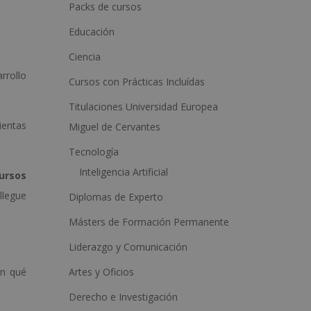
a
Packs de cursos
t
Educación
i
Ciencia
v
rrollo
Cursos con Prácticas Incluídas
e
:
Titulaciones Universidad Europea
ientas
Miguel de Cervantes
Tecnología
Inteligencia Artificial
cursos
llegue
Diplomas de Experto
Másters de Formación Permanente
Liderazgo y Comunicación
Artes y Oficios
en qué
Derecho e Investigación