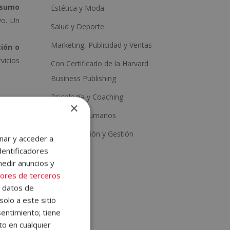
nsumo
Estética y Moda
vo. Un
Salud y Deporte
Marketing, Publicidad y Ventas
ción o
vicios
Con Certificado de la Harvard
Business Publishing
Psicología y Coaching
×
Recursos Humanos
ocial.
Administración y Gestión
eblo, a
nar y acceder a
dentificadores
es del
medir anuncios y
lución
ores de terceros
e datos de
solo a este sitio
ciones
entimiento; tiene
as de
to en cualquier