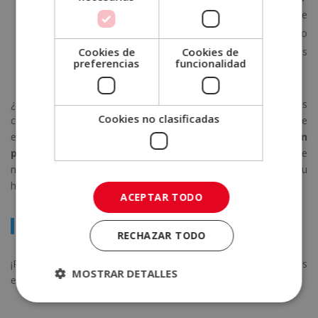
Lennon y McCartney componían las canciones de The
Beatles, pero George Martin fue el productor que les dio
forma en el estudio, añadiendo cuerdas, efectos y arreglos
Cookies de
Cookies de
preferencias
funcionalidad
que hoy son icónicos.
¿Te gustaría aprender más sobre producción musical? Puedes
Cookies no clasificadas
convertirte en un experto en el dominio de los
softwares
de
edición sonora con la
certificación de experto en
producción musical
que te ofrece escuela ELBS. A través de
nuestra formación podrás ir un paso más allá y hacer de tu
hobby una vocación en toda regla.
ACEPTAR TODO
Certificación Experto en Sonido y Producción Musical
RECHAZAR TODO
¡Pide más información y da el siguiente paso para enfocar tus
MOSTRAR DETALLES
esfuerzos y tu tiempo a lo que de verdad te apasiona!