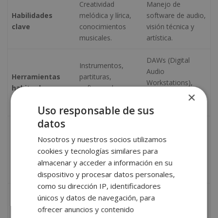
Creatividad
Manejo de
Habilidades
melódica y lírica,
software de audio,
clave
conocimientos
visión técnica y
musicales.
artística.
DAWs (Digital
Instrumentos,
Audio
Herramientas
partituras,
Workstations),
habituales
software de
sintetizadores,
×
notación.
plugins.
Uso responsable de sus
datos
Estudios de
Espectáculos en
grabación,
Nosotros y nuestros socios utilizamos
Ámbito de
vivo, bandas
discográficas,
cookies y tecnologías similares para
trabajo
sonoras, artistas,
producciones
almacenar y acceder a información en su
publicidad.
multimedia.
dispositivo y procesar datos personales,
como su dirección IP, identificadores
Versión final que
únicos y datos de navegación, para
Resultado
Letra, melodía y
suena en
ofrecer anuncios y contenido
visible
armonía.
plataformas, radio