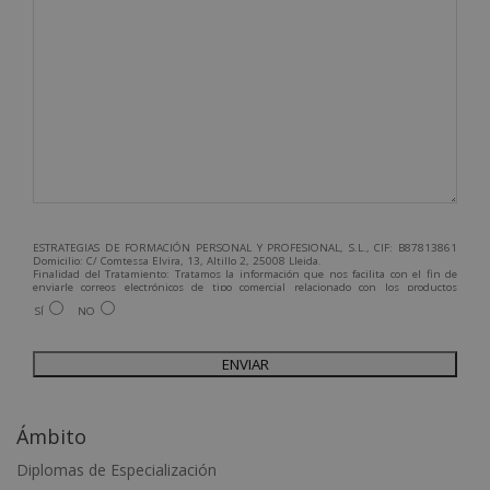
ESTRATEGIAS DE FORMACIÓN PERSONAL Y PROFESIONAL, S.L., CIF: B87813861
Domicilio: C/ Comtessa Elvira, 13, Altillo 2, 25008 Lleida.
Finalidad del Tratamiento: Tratamos la información que nos facilita con el fin de
enviarle correos electrónicos de tipo comercial relacionado con los productos
ofrecidos y otros tipo de productos que fueran de su interés.
SÍ
NO
Legitimación del tratamiento: Consentimiento del interesado.
Derechos: Puede ejercitar sus derechos identificándose suficientemente,
dirigiéndose a la dirección admin@grupoesneca.com.
Para más información consulte nuestra Política de Privacidad.
Desea recibir información comercial (vía telefónica y/o email):
A
l
Ámbito
t
e
Diplomas de Especialización