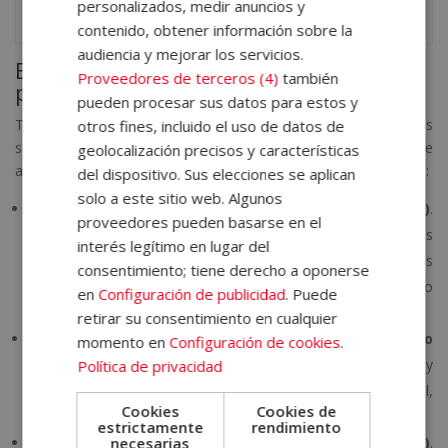
personalizados, medir anuncios y
o conciertos.
contenido, obtener información sobre la
audiencia y mejorar los servicios.
Ejemplos de compositores y
Proveedores de terceros (4)
también
productores famosos
pueden procesar sus datos para estos y
Todo se entiende mejor con ejemplos, ¿verdad? Por ello, estos
otros fines, incluido el uso de datos de
son
ejemplos de compositores y productores
que te
geolocalización precisos y características
ayudarán a entender mejor las diferencias entre ambos perfiles:
del dispositivo. Sus elecciones se aplican
solo a este sitio web. Algunos
Taylor Swift (compositora) y Jack Antonoff (productor)
.
proveedores pueden basarse en el
Taylor escribe la mayoría de sus letras y melodías, mientras
interés legítimo en lugar del
que Antonoff produce sus canciones diseñando el sonido, los
consentimiento; tiene derecho a oponerse
arreglos y el estilo final de temas como Cruel Summer o
en
Configuración de publicidad
. Puede
Lover.
retirar su consentimiento en cualquier
Rosalía (compositora y co-productora) y El Guincho
momento en
Configuración de cookies
.
(productor)
. En El mal querer, Rosalía compuso letra y
Política de privacidad
melodías, mientras que El Guincho produjo la base musical,
Cookies
Cookies de
fusionando sonidos flamencos con electrónica y reguetón.
estrictamente
rendimiento
John Lennon (compositor) y George Martin (productor)
.
necesarias